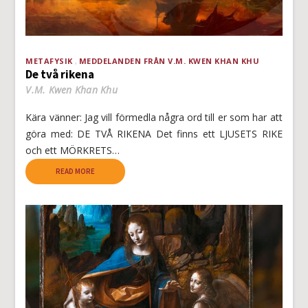
METAFYSIK
MEDDELANDEN FRÅN V.M. KWEN KHAN KHU
De två rikena
V.M. Kwen Khan Khu
Kära vänner: Jag vill förmedla några ord till er som har att
göra med: DE TVÅ RIKENA Det finns ett LJUSETS RIKE
och ett MÖRKRETS…
READ MORE