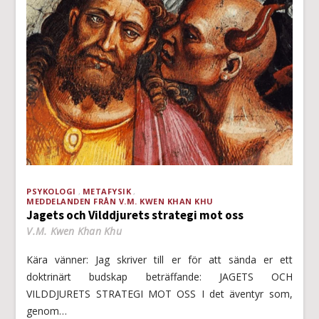
PSYKOLOGI
METAFYSIK
MEDDELANDEN FRÅN V.M. KWEN KHAN KHU
Jagets och Vilddjurets strategi mot oss
V.M. Kwen Khan Khu
Kära vänner: Jag skriver till er för att sända er ett
doktrinärt budskap beträffande: JAGETS OCH
VILDDJURETS STRATEGI MOT OSS I det äventyr som,
genom…