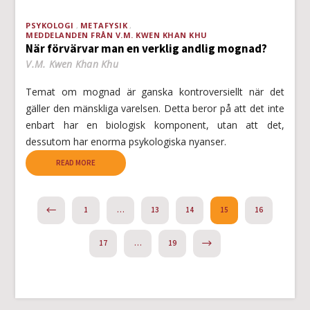
PSYKOLOGI
METAFYSIK
MEDDELANDEN FRÅN V.M. KWEN KHAN KHU
När förvärvar man en verklig andlig mognad?
V.M. Kwen Khan Khu
Temat om mognad är ganska kontroversiellt när det
gäller den mänskliga varelsen. Detta beror på att det inte
enbart har en biologisk komponent, utan att det,
dessutom har enorma psykologiska nyanser.
READ MORE
PREVIOUS
1
…
13
14
15
16
NEXT
17
…
19