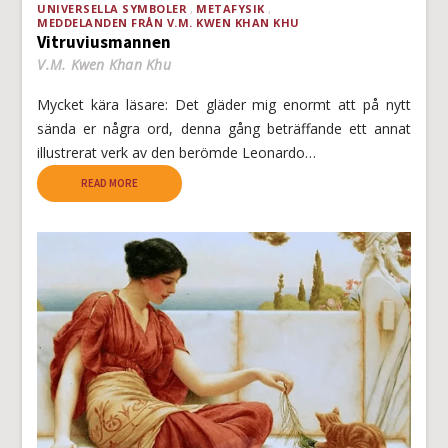
UNIVERSELLA SYMBOLER
METAFYSIK
MEDDELANDEN FRÅN V.M. KWEN KHAN KHU
Vitruviusmannen
V.M. Kwen Khan Khu
Mycket kära läsare: Det gläder mig enormt att på nytt
sända er några ord, denna gång beträffande ett annat
illustrerat verk av den berömde Leonardo…
READ MORE