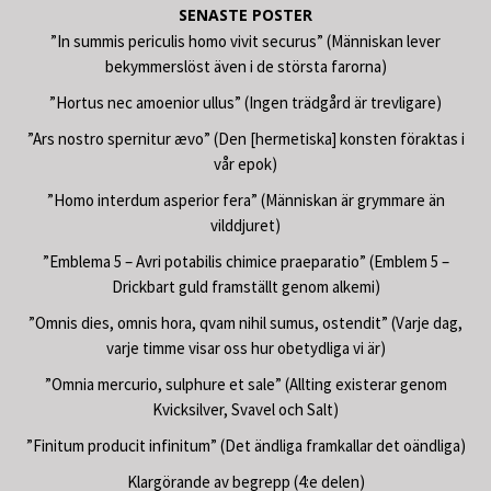
SENASTE POSTER
”In summis periculis homo vivit securus” (Människan lever
bekymmerslöst även i de största farorna)
”Hortus nec amoenior ullus” (Ingen trädgård är trevligare)
”Ars nostro spernitur ævo” (Den [hermetiska] konsten föraktas i
vår epok)
”Homo interdum asperior fera” (Människan är grymmare än
vilddjuret)
”Emblema 5 – Avri potabilis chimice praeparatio” (Emblem 5 –
Drickbart guld framställt genom alkemi)
”Omnis dies, omnis hora, qvam nihil sumus, ostendit” (Varje dag,
varje timme visar oss hur obetydliga vi är)
”Omnia mercurio, sulphure et sale” (Allting existerar genom
Kvicksilver, Svavel och Salt)
”Finitum producit infinitum” (Det ändliga framkallar det oändliga)
Klargörande av begrepp (4:e delen)