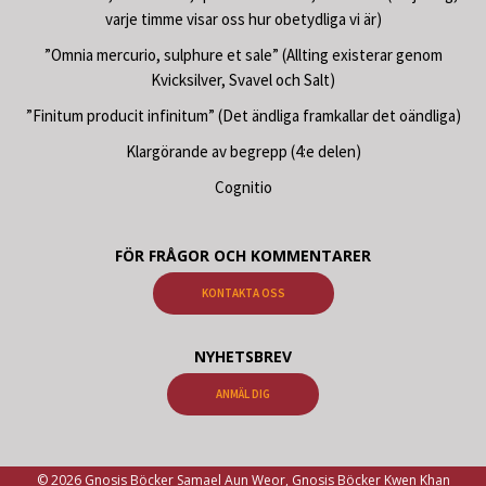
varje timme visar oss hur obetydliga vi är)
”Omnia mercurio, sulphure et sale” (Allting existerar genom
Kvicksilver, Svavel och Salt)
”Finitum producit infinitum” (Det ändliga framkallar det oändliga)
Klargörande av begrepp (4:e delen)
Cognitio
FÖR FRÅGOR OCH KOMMENTARER
KONTAKTA OSS
NYHETSBREV
ANMÄL DIG
© 2026 Gnosis Böcker Samael Aun Weor, Gnosis Böcker Kwen Khan