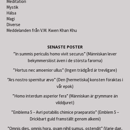
Meditation
Mystik
Hälsa
Magi
Diverse
Meddelanden från V.M. Kwen Khan Khu
SENASTE POSTER
”In summis periculis homo vivit securus” (Människan lever
bekymmerslöst även i de största farorna)
”Hortus nec amoenior ullus” (Ingen trädgård är trevligare)
”Ars nostro spernitur ævo” (Den [hermetiska] konsten föraktas i
vår epok)
”Homo interdum asperior fera” (Människan är grymmare än
vilddjuret)
”Emblema 5 – Avri potabilis chimice praeparatio” (Emblem 5 –
Drickbart guld framställt genom alkemi)
”Omnis dies, omnis hora, qvam nihil sumus, ostendit” (Varje dag,