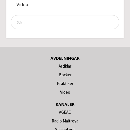
Video
AVDELNINGAR
Artiklar
Böcker
Praktiker
Video
KANALER
AGEAC
Radio Maitreya
Samael.org