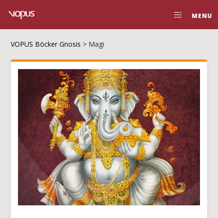
MENU
VOPUS Böcker Gnosis
>
Magi