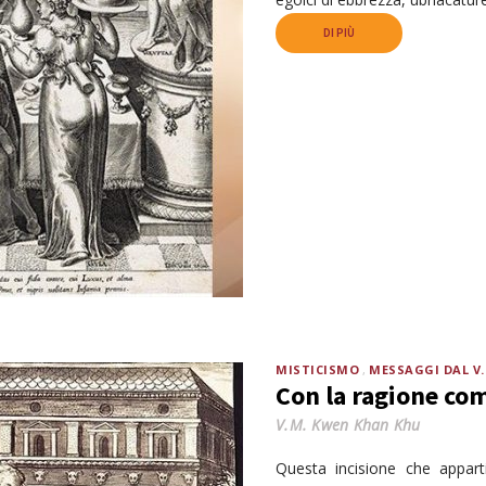
DI PIÙ
MISTICISMO
MESSAGGI DAL V
Con la ragione co
V.M. Kwen Khan Khu
Questa incisione che appart