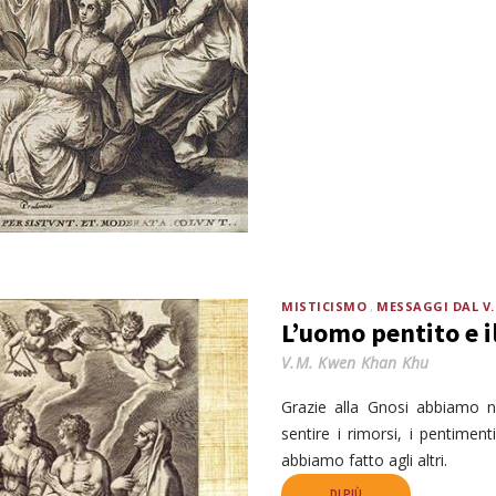
MISTICISMO
MESSAGGI DAL V
L’uomo pentito e i
V.M. Kwen Khan Khu
Grazie alla Gnosi abbiamo n
sentire i rimorsi, i pentiment
abbiamo fatto agli altri.
DI PIÙ