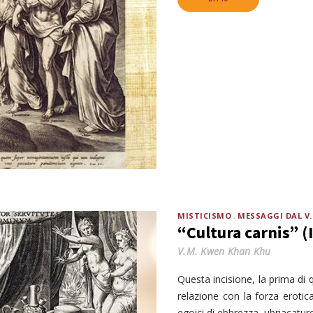
MISTICISMO
MESSAGGI DAL V
“Cultura carnis” (I
V.M. Kwen Khan Khu
Questa incisione, la prima di
relazione con la forza erotic
egoici di ebbrezza, ubriacature