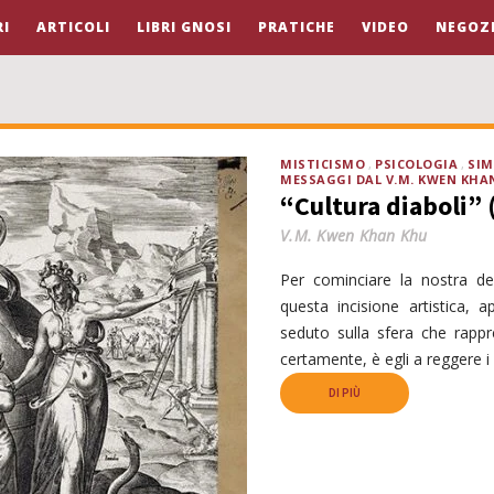
I
ARTICOLI
LIBRI GNOSI
PRATICHE
VIDEO
NEGOZ
MISTICISMO
PSICOLOGIA
SIM
MESSAGGI DAL V.M. KWEN KHA
“Cultura diaboli” (
V.M. Kwen Khan Khu
Per cominciare la nostra de
questa incisione artistica,
seduto sulla sfera che rapp
certamente, è egli a reggere i
DI PIÙ