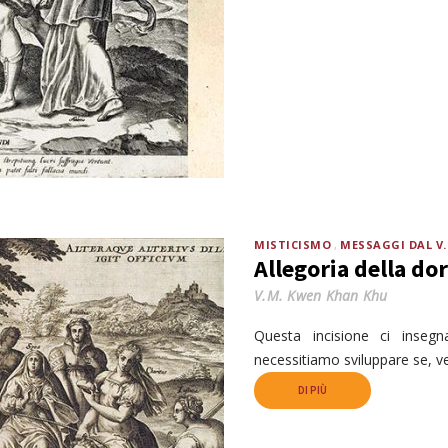
MISTICISMO
MESSAGGI DAL V
Allegoria della do
V.M. Kwen Khan Khu
Questa incisione ci inseg
necessitiamo sviluppare se, v
DI PIÙ