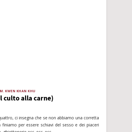
.M. KWEN KHAN KHU
l culto alla carne)
 quattro, ci insegna che se non abbiamo una corretta
a finiamo per essere schiavi del sesso e dei piaceri
, ghiottonerie ecc. ecc. ecc.