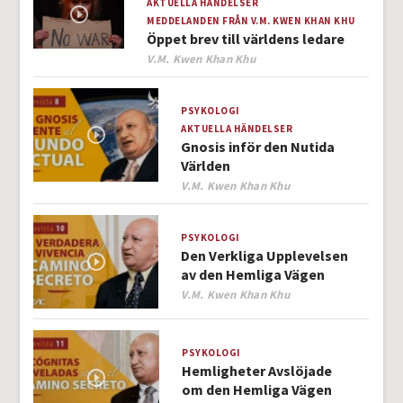
AKTUELLA HÄNDELSER
MEDDELANDEN FRÅN V.M. KWEN KHAN KHU
Öppet brev till världens ledare
Author
V.M. Kwen Khan Khu
PSYKOLOGI
AKTUELLA HÄNDELSER
Gnosis inför den Nutida
Världen
Author
V.M. Kwen Khan Khu
PSYKOLOGI
Den Verkliga Upplevelsen
av den Hemliga Vägen
Author
V.M. Kwen Khan Khu
PSYKOLOGI
Hemligheter Avslöjade
om den Hemliga Vägen