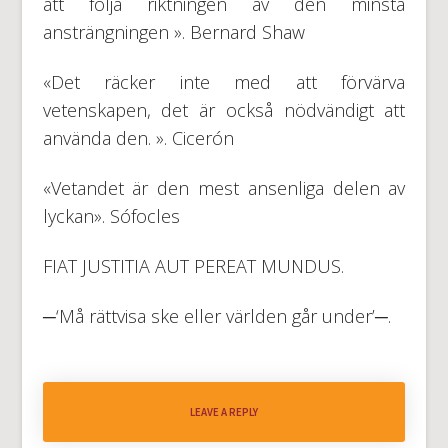
att följa riktningen av den minsta
ansträngningen ». Bernard Shaw
«Det räcker inte med att förvärva
vetenskapen, det är också nödvändigt att
använda den. ». Cicerón
«Vetandet är den mest ansenliga delen av
lyckan». Sófocles
FIAT JUSTITIA AUT PEREAT MUNDUS.
─‘Må rättvisa ske eller världen går under’─.
LEAVE A REPLY