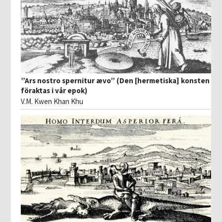
”Ars nostro spernitur ævo” (Den [hermetiska] konsten
föraktas i vår epok)
V.M. Kwen Khan Khu