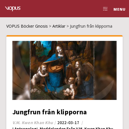
MENU
VOPUS Böcker Gnosis
>
Artiklar
>
Jungfrun från klipporna
Jungfrun från klipporna
V.M. Kwen Khan Khu
2022-03-17
I
Antropologi
,
Meddelanden Från V.M. Kwen Khan Khu