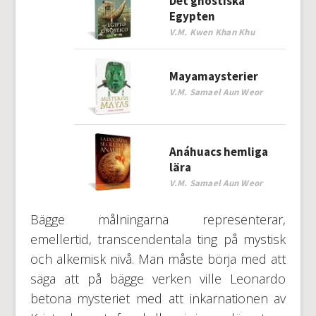
Det gnostiska
Egypten
V.M. Kwen Khan Khu
Mayamaysterier
V.M. Samael Aun Weor
Anáhuacs hemliga
lära
V.M. Samael Aun Weor
Bägge målningarna representerar,
emellertid, transcendentala ting på mystisk
och alkemisk nivå. Man måste börja med att
säga att på bägge verken ville Leonardo
betona mysteriet med att inkarnationen av