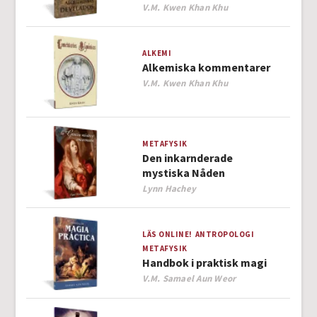
Author
V.M. Kwen Khan Khu
ALKEMI
Alkemiska kommentarer
Author
V.M. Kwen Khan Khu
METAFYSIK
Den inkarnderade
mystiska Nåden
Author
Lynn Hachey
LÄS ONLINE!
ANTROPOLOGI
METAFYSIK
Handbok i praktisk magi
Author
V.M. Samael Aun Weor