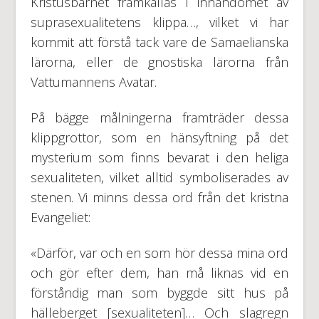
Kristusbarnet framkallas i innandömet av
suprasexualitetens klippa…, vilket vi har
kommit att förstå tack vare de Samaelianska
lärorna, eller de gnostiska lärorna från
Vattumannens Avatar.
På bägge målningerna framträder dessa
klippgrottor, som en hänsyftning på det
mysterium som finns bevarat i den heliga
sexualiteten, vilket alltid symboliserades av
stenen. Vi minns dessa ord från det kristna
Evangeliet:
«Därför, var och en som hör dessa mina ord
och gör efter dem, han må liknas vid en
förståndig man som byggde sitt hus på
hälleberget [sexualiteten]… Och slagregn