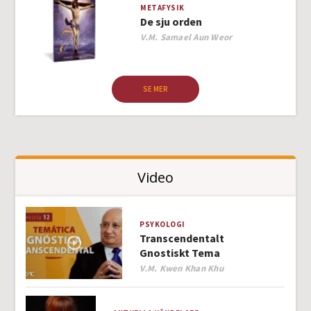
METAFYSIK
De sju orden
Author
V.M. Samael Aun Weor
SE MER
Video
PSYKOLOGI
Transcendentalt
Gnostiskt Tema
Author
V.M. Kwen Khan Khu