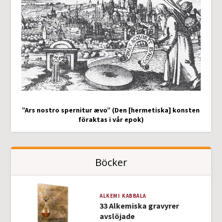
”Ars nostro spernitur ævo” (Den [hermetiska] konsten
föraktas i vår epok)
Böcker
ALKEMI
KABBALA
33 Alkemiska gravyrer
avslöjade