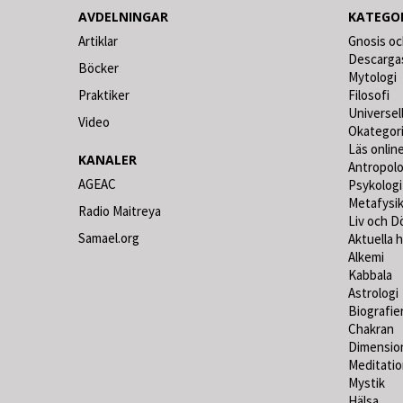
AVDELNINGAR
KATEGO
Artiklar
Gnosis oc
Descarga
Böcker
Mytologi
Praktiker
Filosofi
Universel
Video
Okategor
Läs online
KANALER
Antropolo
AGEAC
Psykologi
Metafysi
Radio Maitreya
Liv och D
Samael.org
Aktuella 
Alkemi
Kabbala
Astrologi
Biografie
Chakran
Dimensio
Meditati
Mystik
Hälsa