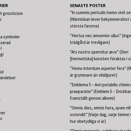
RIER
SENASTE POSTER
”In summis periculis homo vivit s
h gnosticism
s
(Människan lever bekymmerslöst ä
största farorna)
”Hortus nec amoenior ullus” (Ing
la symboler
trädgård är trevligare)
iserad
!
”Ars nostro spernitur ævo” (Den
gi
[hermetiska] konsten föraktas i v
k
”Homo interdum asperior fera” (
öd
är grymmare än vilddjuret)
händelser
”Emblema 5 – Avri potabilis chimic
praeparatio” (Emblem 5 – Drickbar
framställt genom alkemi)
r
”Omnis dies, omnis hora, qvam nih
ner
ostendit” (Varje dag, varje timme 
on
hur obetydliga vi är)
”Omnia mercurio, sulphure et sale”