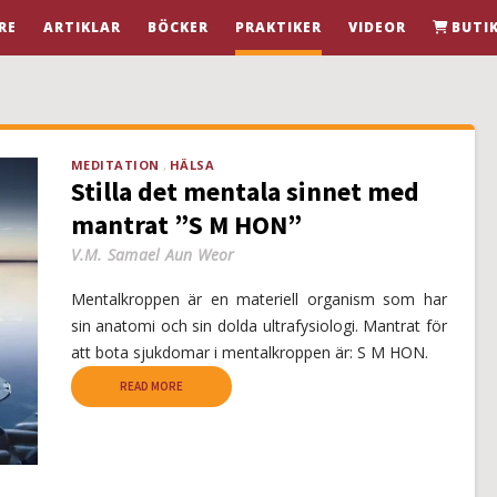
RE
ARTIKLAR
BÖCKER
PRAKTIKER
VIDEOR
BUTI
MEDITATION
HÄLSA
Stilla det mentala sinnet med
mantrat ”S M HON”
V.M. Samael Aun Weor
Mentalkroppen är en materiell organism som har
sin anatomi och sin dolda ultrafysiologi. Mantrat för
att bota sjukdomar i mentalkroppen är: S M HON.
READ MORE