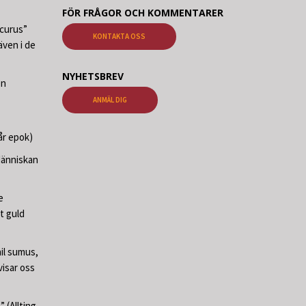
FÖR FRÅGOR OCH KOMMENTARER
ecurus”
KONTAKTA OSS
ven i de
NYHETSBREV
en
ANMÄL DIG
år epok)
Människan
e
t guld
il sumus,
visar oss
 (Allting