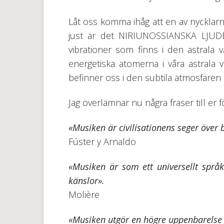
Låt oss komma ihåg att en av nycklarna
just är det NIRIUNOSSIANSKA LJUD
vibrationer som finns i den astrala v
energetiska atomerna i våra astrala veh
befinner oss i den subtila atmosfäre
Jag överlämnar nu några fraser till er fö
«Musiken är civilisationens seger över b
Fúster y Arnaldo
«Musiken är som ett universellt språk
känslor».
Molière
«Musiken utgör en högre uppenbarelse ä