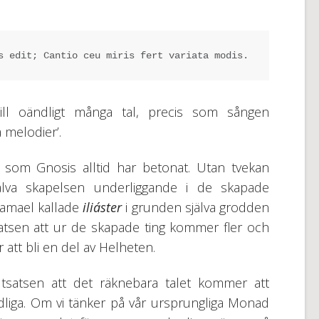
s edit; Cantio ceu miris fert variata modis.
till oändligt många tal, precis som sången
 melodier’.
 som Gnosis alltid har betonat. Utan tvekan
själva skapelsen underliggande i de skapade
 Samael kallade
iliáster
i grunden själva grodden
utsatsen att ur de skapade ting kommer fler och
r att bli en del av Helheten.
lutsatsen att det räknebara talet kommer att
liga. Om vi tänker på vår ursprungliga Monad