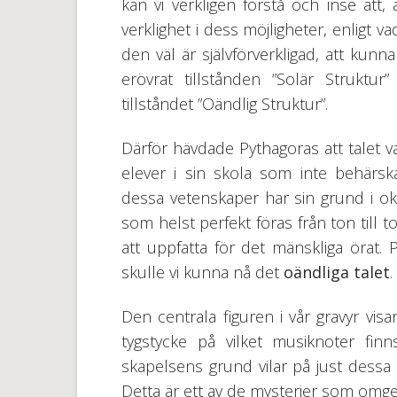
kan vi verkligen förstå och inse att
verklighet i dess möjligheter, enligt 
den väl är självförverkligad, att kunna
erövrat tillstånden ”Solär Struktur
tillståndet ”Oändlig Struktur”.
Därför hävdade Pythagoras att talet 
elever i sin skola som inte behärs
dessa vetenskaper har sin grund i ok
som helst perfekt föras från ton till t
att uppfatta för det mänskliga örat.
skulle vi kunna nå det
oändliga talet
.
Den centrala figuren i vår gravyr visa
tygstycke på vilket musiknoter finn
skapelsens grund vilar på just dessa
Detta är ett av de mysterier som om