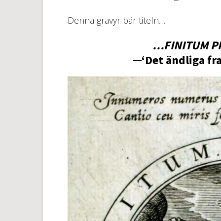
Denna gravyr bär titeln…
…FINITUM P
─‘Det ändliga fr