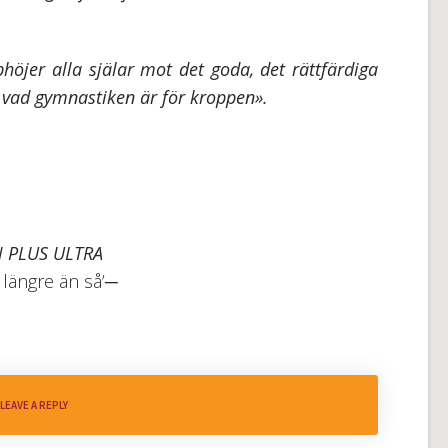
öjer alla själar mot det goda, det rättfärdiga
n vad gymnastiken är för kroppen».
 PLUS ULTRA
 längre än så’─
LEAVE A REPLY