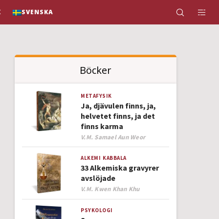
K
SVENSKA
Böcker
METAFYSIK
Ja, djävulen finns, ja,
helvetet finns, ja det
finns karma
Author
V.M. Samael Aun Weor
ALKEMI
KABBALA
33 Alkemiska gravyrer
avslöjade
Author
V.M. Kwen Khan Khu
PSYKOLOGI