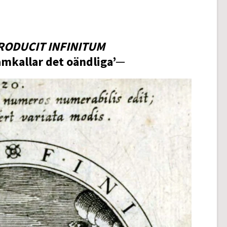
RODUCIT INFINITUM
amkallar det oändliga’─