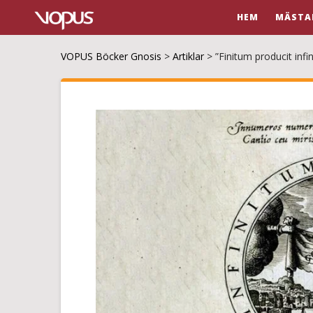
HEM
MÄSTA
VOPUS Böcker Gnosis
>
Artiklar
>
”Finitum producit infi