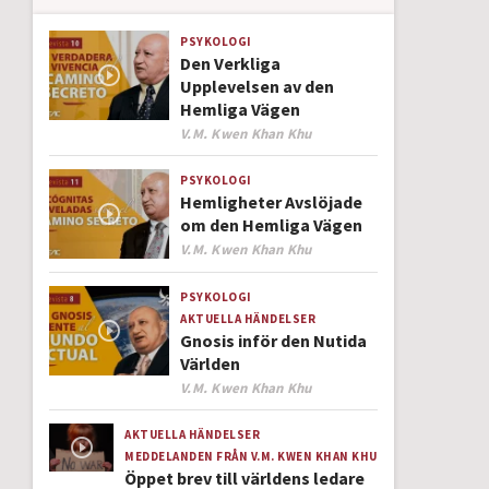
PSYKOLOGI
Den Verkliga
Upplevelsen av den
Hemliga Vägen
Author
V.M. Kwen Khan Khu
PSYKOLOGI
Hemligheter Avslöjade
om den Hemliga Vägen
Author
V.M. Kwen Khan Khu
PSYKOLOGI
AKTUELLA HÄNDELSER
Gnosis inför den Nutida
Världen
Author
V.M. Kwen Khan Khu
AKTUELLA HÄNDELSER
MEDDELANDEN FRÅN V.M. KWEN KHAN KHU
Öppet brev till världens ledare