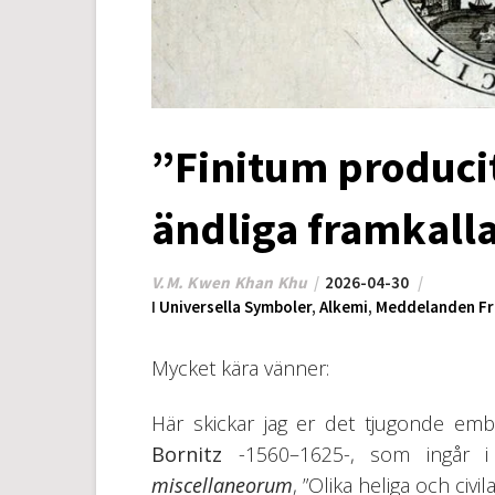
”Finitum producit
ändliga framkalla
V.M. Kwen Khan Khu
2026-04-30
I
Universella Symboler
,
Alkemi
,
Meddelanden Fr
Mycket kära vänner:
Här skickar jag er det tjugonde e
Bornitz
-1560–1625-, som ingår i 
miscellaneorum
, ”Olika heliga och civi