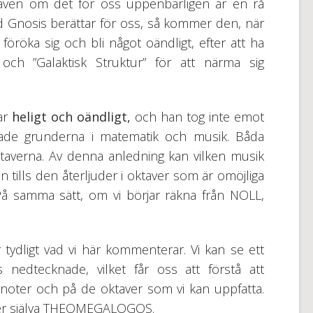
, även om det för oss uppenbarligen är en rå
vad Gnosis berättar för oss, så kommer den, när
 föröka sig och bli något oändligt, efter att ha
” och ”Galaktisk Struktur” för att närma sig
var
heligt och oändligt,
och han tog inte emot
kade grunderna i matematik och musik. Båda
taverna. Av denna anledning kan vilken musik
on tills den återljuder i oktaver som är omöjliga
 På samma sätt, om vi börjar räkna från NOLL,
r tydligt vad vi här kommenterar. Vi kan se ett
s nedtecknade, vilket får oss att förstå att
 noter och på de oktaver som vi kan uppfatta.
ger själva THEOMEGALOGOS.