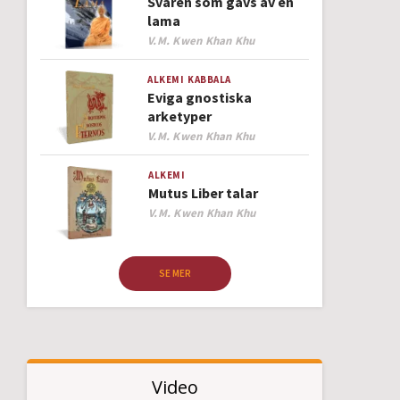
Svaren som gavs av en
lama
Author
V.M. Kwen Khan Khu
ALKEMI
KABBALA
Eviga gnostiska
arketyper
Author
V.M. Kwen Khan Khu
ALKEMI
Mutus Liber talar
Author
V.M. Kwen Khan Khu
SE MER
Video