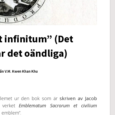
 infinitum” (Det
r det oändliga)
ån V.M. Kwen Khan Khu
mblemet ur den bok som är
skriven av Jacob
verket
Emblematum Sacrorum et civilium
la emblem”.