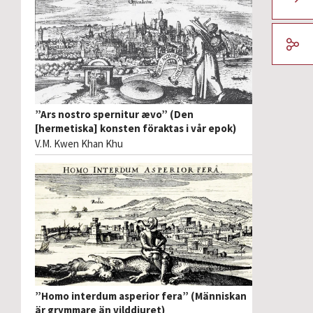
”Ars nostro spernitur ævo” (Den
[hermetiska] konsten föraktas i vår epok)
V.M. Kwen Khan Khu
”Homo interdum asperior fera” (Människan
är grymmare än vilddjuret)