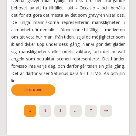
Denna gravyr talar tydligt till oss om det trängande
behovet av att ta tillfället i akt – Occasio – och behålla
det för att göra det mesta av det som gravyren visar oss.
De unga människorna representerar mänskligheten i
allmänhet när den blir ─ åtminstone tillfälligt ─ medveten
om att veta hur man, från tiden, stjäl de möjligheter som
ibland dyker upp under dess gång. När vi gör det gläder
sig mänsklighetens eller ödets väktare, och det är vad
ängeln som betraktar scenen representerar. Det händer
förvisso inte varje dag, och därför går tiden sin gilla gång.
Det är därför vi ser Saturnus bära SITT TIMGLAS och sin
lie.
READ MORE
NEXT
1
2
3
…
7