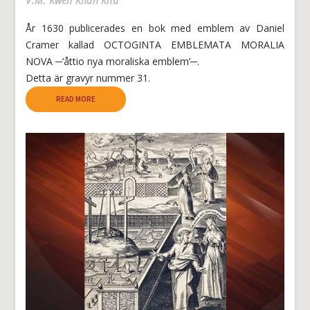
V.M. Kwen Khan Khu
År 1630 publicerades en bok med emblem av Daniel
Cramer kallad OCTOGINTA EMBLEMATA MORALIA
NOVA ─‘åttio nya moraliska emblem’─.
Detta är gravyr nummer 31.
READ MORE