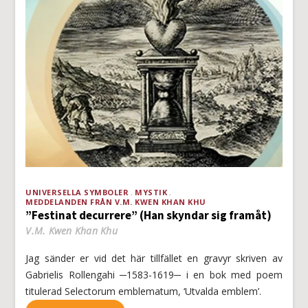
UNIVERSELLA SYMBOLER
MYSTIK
MEDDELANDEN FRÅN V.M. KWEN KHAN KHU
”Festinat decurrere” (Han skyndar sig framåt)
V.M. Kwen Khan Khu
Jag sänder er vid det här tillfället en gravyr skriven av
Gabrielis Rollengahi ─1583-1619─ i en bok med poem
titulerad Selectorum emblematum, ‘Utvalda emblem’.