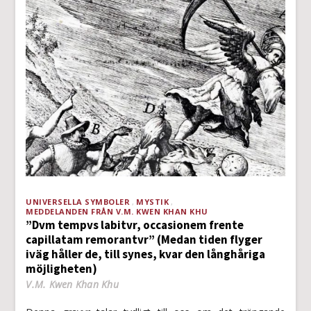
UNIVERSELLA SYMBOLER
MYSTIK
MEDDELANDEN FRÅN V.M. KWEN KHAN KHU
”Dvm tempvs labitvr, occasionem frente
capillatam remorantvr” (Medan tiden flyger
iväg håller de, till synes, kvar den långhåriga
möjligheten)
V.M. Kwen Khan Khu