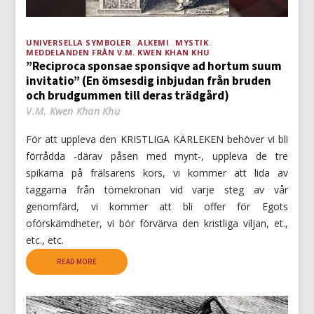
UNIVERSELLA SYMBOLER
ALKEMI
MYSTIK
MEDDELANDEN FRÅN V.M. KWEN KHAN KHU
”Reciproca sponsae sponsiqve ad hortum suum
invitatio” (En ömsesdig inbjudan från bruden
och brudgummen till deras trädgård)
V.M. Kwen Khan Khu
För att uppleva den KRISTLIGA KÄRLEKEN behöver vi bli
förrådda -därav påsen med mynt-, uppleva de tre
spikarna på frälsarens kors, vi kommer att lida av
taggarna från törnekronan vid varje steg av vår
genomfärd, vi kommer att bli offer för Egots
oförskämdheter, vi bör förvärva den kristliga viljan, et.,
etc., etc.
READ MORE