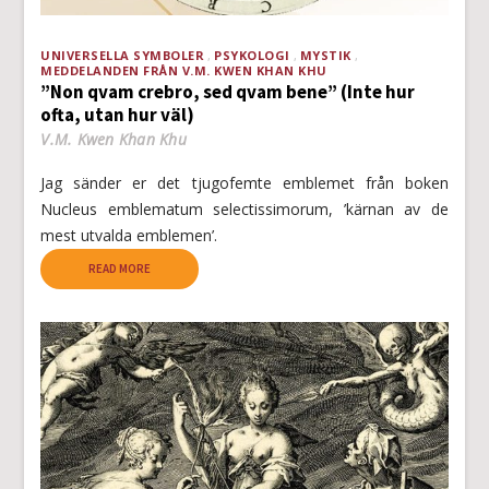
UNIVERSELLA SYMBOLER
PSYKOLOGI
MYSTIK
MEDDELANDEN FRÅN V.M. KWEN KHAN KHU
”Non qvam crebro, sed qvam bene” (Inte hur
ofta, utan hur väl)
V.M. Kwen Khan Khu
Jag sänder er det tjugofemte emblemet från boken
Nucleus emblematum selectissimorum, ’kärnan av de
mest utvalda emblemen’.
READ MORE