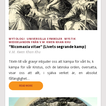
MYTOLOGI
UNIVERSELLA SYMBOLER
MYSTIK
MEDDELANDEN FRÅN V.M. KWEN KHAN KHU
”Nicomaxia vitae” (Livets segrande kamp)
V.M. Kwen Khan Khu
Titeln till vår gravyr inbjuder oss att kämpa för vårt liv, k
kämpa för vår Kristus, och de latinska orden, översatta,
visar oss att allt, i själva verket är, en absolut
fåfänglighet…
READ MORE