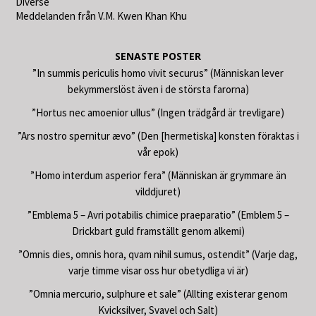
Diverse
Meddelanden från V.M. Kwen Khan Khu
SENASTE POSTER
”In summis periculis homo vivit securus” (Människan lever
bekymmerslöst även i de största farorna)
”Hortus nec amoenior ullus” (Ingen trädgård är trevligare)
”Ars nostro spernitur ævo” (Den [hermetiska] konsten föraktas i
vår epok)
”Homo interdum asperior fera” (Människan är grymmare än
vilddjuret)
”Emblema 5 – Avri potabilis chimice praeparatio” (Emblem 5 –
Drickbart guld framställt genom alkemi)
”Omnis dies, omnis hora, qvam nihil sumus, ostendit” (Varje dag,
varje timme visar oss hur obetydliga vi är)
”Omnia mercurio, sulphure et sale” (Allting existerar genom
Kvicksilver, Svavel och Salt)