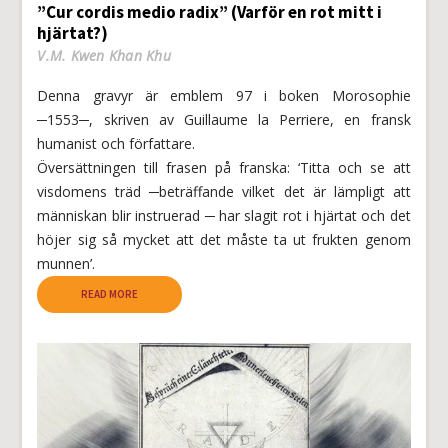
”Cur cordis medio radix” (Varför en rot mitt i
hjärtat?)
V.M. Kwen Khan Khu
Denna gravyr är emblem 97 i boken Morosophie
─1553─, skriven av Guillaume la Perriere, en fransk
humanist och författare.
Översättningen till frasen på franska: ‘Titta och se att
visdomens träd ─beträffande vilket det är lämpligt att
människan blir instruerad ─ har slagit rot i hjärtat och det
höjer sig så mycket att det måste ta ut frukten genom
munnen’.
READ MORE