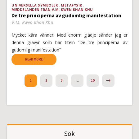
UNIVERSELLA SYMBOLER
METAFYSIK
MEDDELANDEN FRÅN V.M. KWEN KHAN KHU
De tre principerna av gudomlig manifestation
V.M. Kwen Khan Khu
Mycket kära vänner: Med enorm glädje sänder jag er
denna gravyr som bär titeln ”De tre principerna av
gudomlig manifestation”
READ MORE
NEXT
1
2
3
…
10
Sök