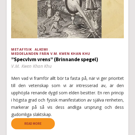
METAFYSIK
ALKEMI
MEDDELANDEN FRÅN V.M. KWEN KHAN KHU
”Specvlvm vrens” (Brinnande spegel)
V.M. Kwen Khan Khu
Men vad vi framför allt bör ta fasta på, när vi ger prioritet
till den vetenskap som vi är intresserad av, är den
upphöjda renande dygd som elden besitter. En ren princip
i högsta grad och fysisk manifestation av själva renheten,
markerar på så vis dess andliga ursprung och dess
gudomliga släktskap.
READ MORE