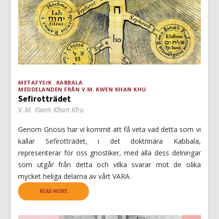
METAFYSIK
KABBALA
MEDDELANDEN FRÅN V.M. KWEN KHAN KHU
Sefirotträdet
V.M. Kwen Khan Khu
Genom Gnosis har vi kommit att få veta vad detta som vi
kallar Sefirotträdet, i det doktrinära Kabbala,
representerar för oss gnostiker, med alla dess delningar
som utgår från detta och vilka svarar mot de olika
mycket heliga delarna av vårt VARA.
READ MORE