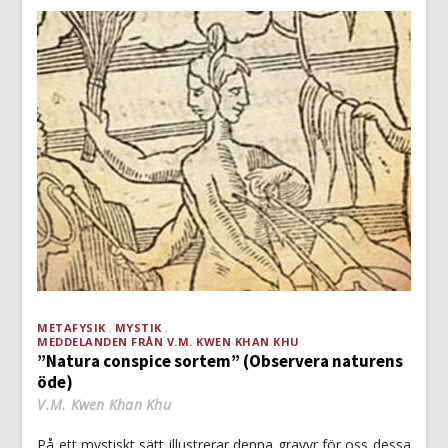
METAFYSIK
MYSTIK
MEDDELANDEN FRÅN V.M. KWEN KHAN KHU
”Natura conspice sortem” (Observera naturens
öde)
V.M. Kwen Khan Khu
På ett mystiskt sätt illustrerar denna gravyr för oss dessa