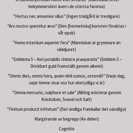
bekymmerslöst även i de största farorna)
”Hortus nec amoenior ullus” (Ingen trädgård är trevligare)
”Ars nostro spernitur ævo” (Den [hermetiska] konsten föraktas i
vår epok)
”Homo interdum asperior fera” (Människan är grymmare än
vilddjuret)
”Emblema 5 – Avri potabilis chimice praeparatio” (Emblem 5 –
Drickbart guld framställt genom alkemi)
”Omnis dies, omnis hora, qvam nihil sumus, ostendit” (Varje dag,
varje timme visar oss hur obetydliga vi är)
”Omnia mercurio, sulphure et sale” (Allting existerar genom
Kvicksilver, Svavel och Salt)
”Finitum producit infinitum” (Det ändliga framkallar det oändliga)
Klargörande av begrepp (4:e delen)
Cognitio