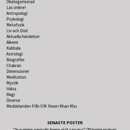
Okategoriserad
Läs online!
Antropologi
Psykologi
Metafysik
Liv och Död
Aktuella händelser
Alkemi
Kabbala
Astrologi
Biografier
Chakran
Dimensioner
Meditation
Mystik
Hälsa
Magi
Diverse
Meddelanden från V.M. Kwen Khan Khu
SENASTE POSTER
”In summis periculis homo vivit securus” (Människan lever