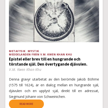
METAFYSIK
MYSTIK
MEDDELANDEN FRÅN V.M. KWEN KHAN KHU
Epistel eller brev till en hungrande och
törstande själ. Den övertygande djävulen.
V.M. Kwen Khan Khu
Denna gravyr utarbetat av den berömde Jakob Böhme
(1575 till 1624), är en dialog mellan en hungrande själ,
djävulen och en upplyst själ, direkt till en adressat,
Siegmund Johann von Schweinichen.
READ MORE