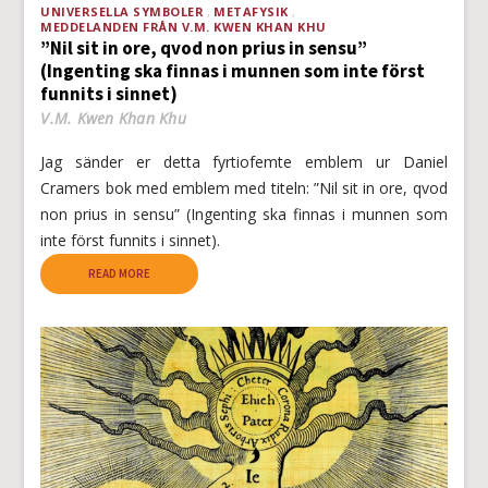
UNIVERSELLA SYMBOLER
METAFYSIK
MEDDELANDEN FRÅN V.M. KWEN KHAN KHU
”Nil sit in ore, qvod non prius in sensu”
(Ingenting ska finnas i munnen som inte först
funnits i sinnet)
V.M. Kwen Khan Khu
Jag sänder er detta fyrtiofemte emblem ur Daniel
Cramers bok med emblem med titeln: ”Nil sit in ore, qvod
non prius in sensu” (Ingenting ska finnas i munnen som
inte först funnits i sinnet).
READ MORE