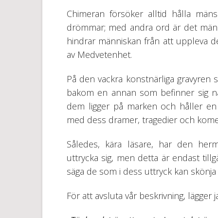
Chimeran försöker alltid hålla mäns
drömmar; med andra ord är det mänskl
hindrar människan från att uppleva d
av Medvetenhet.
På den vackra konstnärliga gravyren
bakom en annan som befinner sig när
dem ligger på marken och håller en 
med dess dramer, tragedier och kome
Således, kära läsare, har den herme
uttrycka sig, men detta är endast tillg
säga de som i dess uttryck kan skönj
För att avsluta vår beskrivning, lägger ja