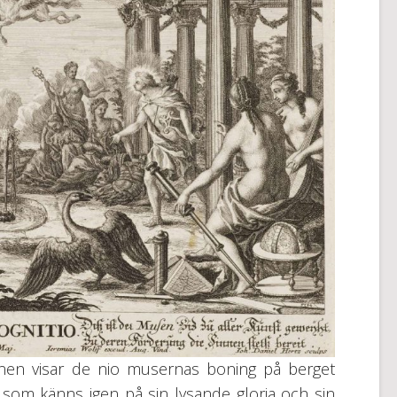
enen visar de nio musernas boning på berget
som känns igen på sin lysande gloria och sin