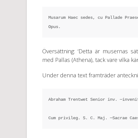
Musarum Haec sedes, cu Pallade Praes
Opus.
Översättning: ‘Detta är musernas s
med Pallas (Athena), tack vare vilka kä
Under denna text framträder anteckni
Abraham Trentwet Senior inv. ─inveni
Cum privileg. S. C. Maj. ─Sacrae Cae