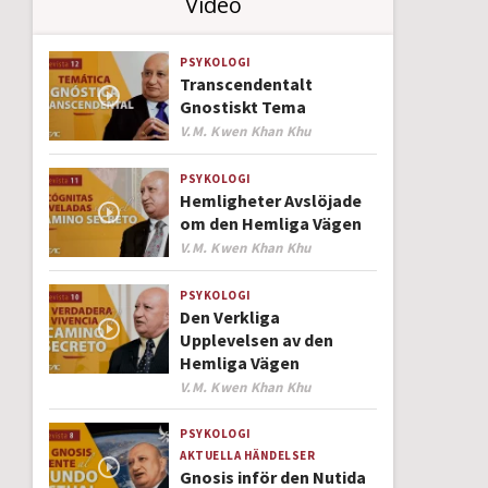
Video
PSYKOLOGI
Transcendentalt
Gnostiskt Tema
Author
V.M. Kwen Khan Khu
PSYKOLOGI
Hemligheter Avslöjade
om den Hemliga Vägen
Author
V.M. Kwen Khan Khu
PSYKOLOGI
Den Verkliga
Upplevelsen av den
Hemliga Vägen
Author
V.M. Kwen Khan Khu
PSYKOLOGI
AKTUELLA HÄNDELSER
Gnosis inför den Nutida