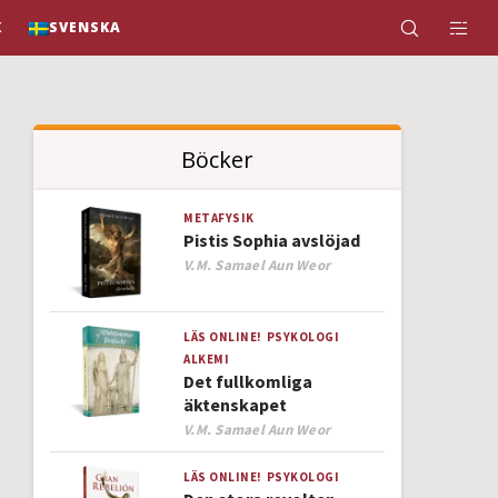
K
SVENSKA
Böcker
METAFYSIK
Pistis Sophia avslöjad
Author
V.M. Samael Aun Weor
LÄS ONLINE!
PSYKOLOGI
ALKEMI
Det fullkomliga
äktenskapet
Author
V.M. Samael Aun Weor
LÄS ONLINE!
PSYKOLOGI