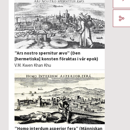
”Ars nostro spernitur ævo” (Den
[hermetiska] konsten föraktas i vår epok)
V.M. Kwen Khan Khu
”Homo interdum asperior fera” (Människan