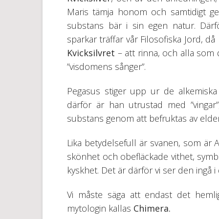
Maris tämja honom och samtidigt ge
substans bär i sin egen natur. Där
sparkar träffar vår Filosofiska Jord, då
Kvicksilvret
– att rinna, och alla som 
”visdomens sånger”.
Pegasus stiger upp ur de alkemiska
därför är han utrustad med ”vingar”,
substans genom att befruktas av elde
Lika betydelsefull är svanen, som är 
skönhet och obefläckade vithet, symbo
kyskhet. Det är därför vi ser den ingå i
Vi måste säga att endast det hemli
mytologin kallas
Chimera.