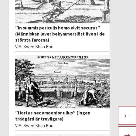
”In summis periculis homo vivit securus”
(Människan lever bekymmerslöst även i de
största farorna)
V.M. Kwen Khan Khu
”Hortus nec amoenior ullus” (Ingen
trädgård är trevligare)
V.M. Kwen Khan Khu