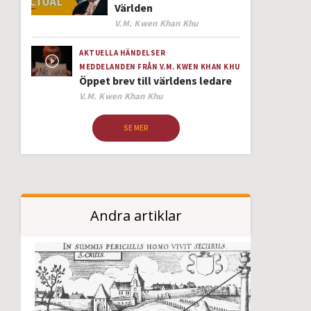
Världen
Author
V.M. Kwen Khan Khu
AKTUELLA HÄNDELSER
MEDDELANDEN FRÅN V.M. KWEN KHAN KHU
Öppet brev till världens ledare
Author
V.M. Kwen Khan Khu
SE MER
Andra artiklar