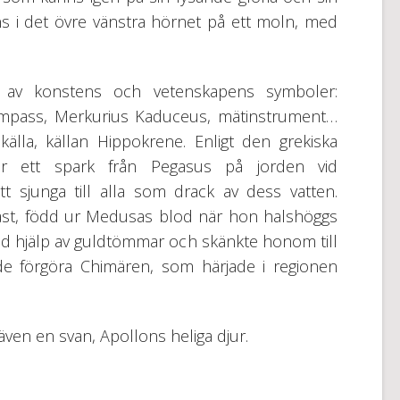
s i det övre vänstra hörnet på ett moln, med
 av konstens och vetenskapens symboler:
ompass, Merkurius Kaduceus, mätinstrument…
källa, källan Hippokrene. Enligt den grekiska
r ett spark från Pegasus på jorden vid
t sjunga till alla som drack av dess vatten.
äst, född ur Medusas blod när hon halshöggs
 hjälp av guldtömmar och skänkte honom till
de förgöra Chimären, som härjade i regionen
ven en svan, Apollons heliga djur.