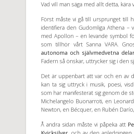
Vad vill man säga med allt detta, kära
Först måste vi gå till ursprunget til
identifiera den Gudomliga Athena –
med Apollon – en levande symbol för 
som tillhör vårt Sanna VARA. Gno
autonoma och självmedvetna delar
Fadern så önskar, uttrycker sig i den s
Det är uppenbart att var och en av d
kan ta sig uttryck i musik, poesi, vi
som har manifesterat sig genom de st
Michelangelo Buonarroti, en Leonard
Newton, en Bécquer, en Rubén Darío, et
Å andra sidan måste vi påpeka att
Pe
Kvicksilver
, och av den anledningen, t