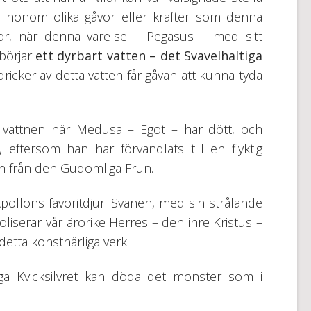
 honom olika gåvor eller krafter som denna
för, när denna varelse – Pegasus – med sitt
 börjar
ett dyrbart vatten – det Svavelhaltiga
dricker av detta vatten får gåvan att kunna tyda
 vattnen när Medusa – Egot – har dött, och
 eftersom han har förvandlats till en flyktig
n från den Gudomliga Frun.
Apollons favoritdjur. Svanen, med sin strålande
liserar vår ärorike Herres – den inre Kristus –
 detta konstnärliga verk.
ga Kvicksilvret kan döda det monster som i