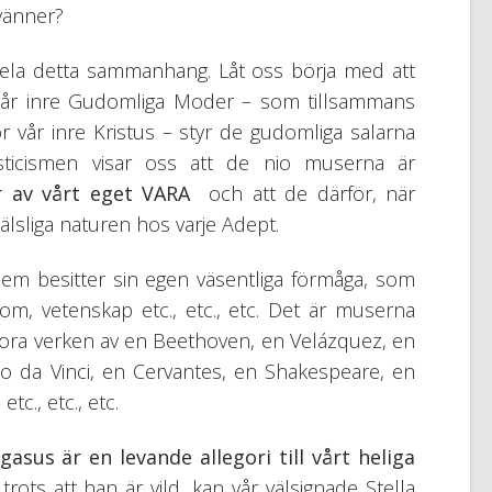
 vänner?
l hela detta sammanhang. Låt oss börja med att
 vår inre Gudomliga Moder – som tillsammans
vår inre Kristus – styr de gudomliga salarna
sticismen visar oss att de nio muserna är
 av vårt eget VARA
och att de därför, när
jälsliga naturen hos varje Adept.
em besitter sin egen väsentliga förmåga, som
sdom, vetenskap etc., etc., etc. Det är muserna
ora verken av en Beethoven, en Velázquez, en
o da Vinci, en Cervantes, en Shakespeare, en
c., etc., etc.
gasus är en levande allegori till vårt heliga
rots att han är vild, kan vår välsignade Stella