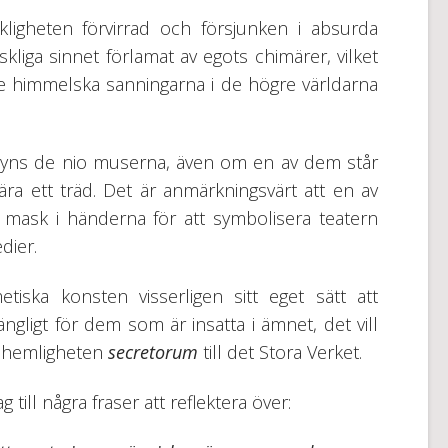
kligheten förvirrad och försjunken i absurda
iga sinnet förlamat av egots chimärer, vilket
e himmelska sanningarna i de högre världarna
 syns de nio muserna, även om en av dem står
a ett träd. Det är anmärkningsvärt att en av
mask i händerna för att symbolisera teatern
dier.
tiska konsten visserligen sitt eget sätt att
ängligt för dem som är insatta i ämnet, det vill
a hemligheten
secretorum
till det Stora Verket.
g till några fraser att reflektera över: