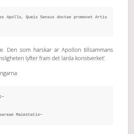
es Apollo, Queis Sensus doctae promovet Artis 
äte. Den som härskar är Apollon tillsammans
nsligheten lyfter fram det lärda konstverket’.
ngarna:
t─
sareae Maiestatis─