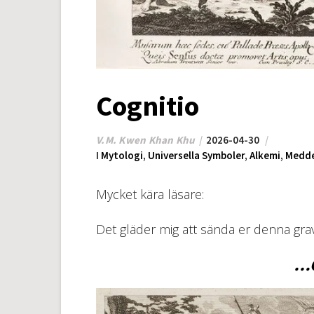
Cognitio
V.M. Kwen Khan Khu
2026-04-30
I
Mytologi
,
Universella Symboler
,
Alkemi
,
Medde
Mycket kära läsare:
Det gläder mig att sända er denna gra
…C