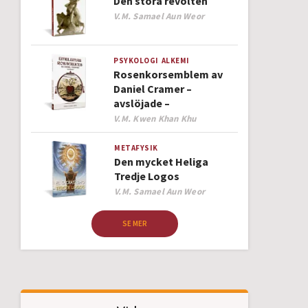
Den stora revolten
Author
V.M. Samael Aun Weor
PSYKOLOGI
ALKEMI
Rosenkorsemblem av
Daniel Cramer –
avslöjade –
Author
V.M. Kwen Khan Khu
METAFYSIK
Den mycket Heliga
Tredje Logos
Author
V.M. Samael Aun Weor
SE MER