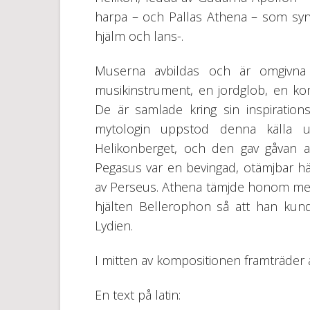
harpa – och Pallas Athena – som syn
hjälm och lans-.
Muserna avbildas och är omgivna
musikinstrument, en jordglob, en k
De är samlade kring sin inspirations
mytologin uppstod denna källa u
Helikonberget, och den gav gåvan at
Pegasus var en bevingad, otämjbar h
av Perseus. Athena tämjde honom med
hjälten Bellerophon så att han kun
Lydien.
I mitten av kompositionen framträder ä
En text på latin: