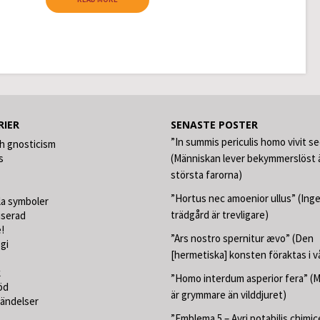
RIER
SENASTE POSTER
”In summis periculis homo vivit s
h gnosticism
s
(Människan lever bekymmerslöst ä
största farorna)
”Hortus nec amoenior ullus” (Ing
la symboler
trädgård är trevligare)
iserad
!
”Ars nostro spernitur ævo” (Den
gi
[hermetiska] konsten föraktas i v
k
”Homo interdum asperior fera” (
öd
är grymmare än vilddjuret)
händelser
”Emblema 5 – Avri potabilis chimic