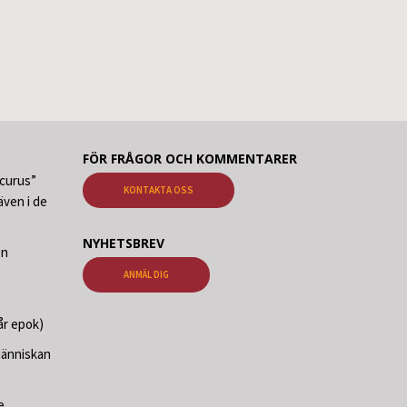
FÖR FRÅGOR OCH KOMMENTARER
ecurus”
KONTAKTA OSS
ven i de
NYHETSBREV
en
ANMÄL DIG
år epok)
Människan
e