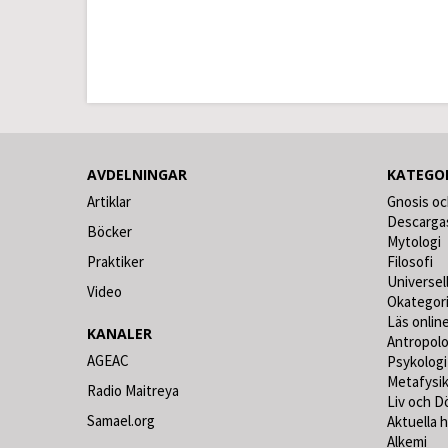
AVDELNINGAR
KATEGO
Artiklar
Gnosis oc
Descarga
Böcker
Mytologi
Praktiker
Filosofi
Universel
Video
Okategor
Läs online
KANALER
Antropolo
AGEAC
Psykologi
Metafysi
Radio Maitreya
Liv och D
Samael.org
Aktuella 
Alkemi