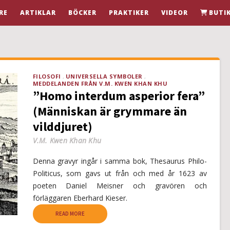
RE
ARTIKLAR
BÖCKER
PRAKTIKER
VIDEOR
BUTI
FILOSOFI
UNIVERSELLA SYMBOLER
MEDDELANDEN FRÅN V.M. KWEN KHAN KHU
”Homo interdum asperior fera”
(Människan är grymmare än
vilddjuret)
V.M. Kwen Khan Khu
Denna gravyr ingår i samma bok, Thesaurus Philo-
Politicus, som gavs ut från och med år 1623 av
poeten Daniel Meisner och gravören och
förläggaren Eberhard Kieser.
READ MORE