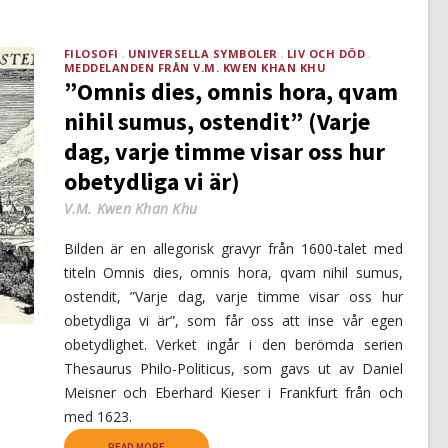
FILOSOFI
UNIVERSELLA SYMBOLER
LIV OCH DÖD
MEDDELANDEN FRÅN V.M. KWEN KHAN KHU
”Omnis dies, omnis hora, qvam
nihil sumus, ostendit” (Varje
dag, varje timme visar oss hur
obetydliga vi är)
V.M. Kwen Khan Khu
Bilden är en allegorisk gravyr från 1600-talet med
titeln Omnis dies, omnis hora, qvam nihil sumus,
ostendit, ”Varje dag, varje timme visar oss hur
obetydliga vi är”, som får oss att inse vår egen
obetydlighet. Verket ingår i den berömda serien
Thesaurus Philo-Politicus, som gavs ut av Daniel
Meisner och Eberhard Kieser i Frankfurt från och
med 1623.
READ MORE