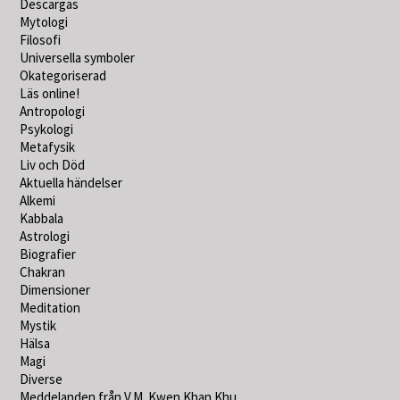
Descargas
Mytologi
Filosofi
Universella symboler
Okategoriserad
Läs online!
Antropologi
Psykologi
Metafysik
Liv och Död
Aktuella händelser
Alkemi
Kabbala
Astrologi
Biografier
Chakran
Dimensioner
Meditation
Mystik
Hälsa
Magi
Diverse
Meddelanden från V.M. Kwen Khan Khu