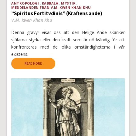
ANTROPOLOGI
KABBALA
MYSTIK
MEDDELANDEN FRÅN V.M. KWEN KHAN KHU
”Spiritus Fortitvdinis” (Kraftens ande)
V.M. Kwen Khan Khu
Denna gravyr visar oss att den Helige Ande skänker
själarna styrka eller den kraft som är nödvändig för att
konfronteras med de olika omständigheterna i vår
existens.
READ MORE