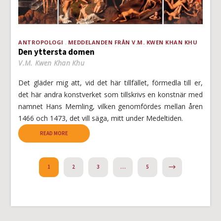
ANTROPOLOGI
MEDDELANDEN FRÅN V.M. KWEN KHAN KHU
Den yttersta domen
V.M. Kwen Khan Khu
Det gläder mig att, vid det här tillfället, förmedla till er,
det här andra konstverket som tillskrivs en konstnär med
namnet Hans Memling, vilken genomfördes mellan åren
1466 och 1473, det vill säga, mitt under Medeltiden.
READ MORE
NEXT
1
2
3
…
5