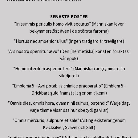
SENASTE POSTER
”In summis periculis homo vivit securus” (Människan lever
bekymmerslöst även i de största farorna)
”Hortus nec amoenior ullus” (Ingen trädgård är trevligare)
”Ars nostro spernitur ævo” (Den [hermetiska] konsten föraktas i
vår epok)
”Homo interdum asperior fera” (Människan är grymmare än
vilddjuret)
”Emblema 5 – Avri potabilis chimice praeparatio” (Emblem 5 –
Drickbart guld framställt genom alkemi)
”Omnis dies, omnis hora, qvam nihil sumus, ostendit” (Varje dag,
varje timme visar oss hur obetydliga vi är)
”Omnia mercurio, sulphure et sale” (Allting existerar genom
Kvicksilver, Svavel och Salt)
”Finitum producit infinitum” (Det ändliga framkallar det oändliga)