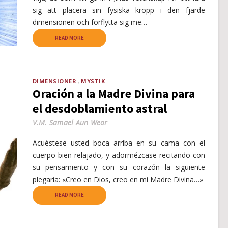
sig att placera sin fysiska kropp i den fjärde
dimensionen och förflytta sig me…
READ MORE
DIMENSIONER
MYSTIK
Oración a la Madre Divina para
el desdoblamiento astral
V.M. Samael Aun Weor
Acuéstese usted boca arriba en su cama con el
cuerpo bien relajado, y adormézcase recitando con
su pensamiento y con su corazón la siguiente
plegaria: «Creo en Dios, creo en mi Madre Divina…»
READ MORE