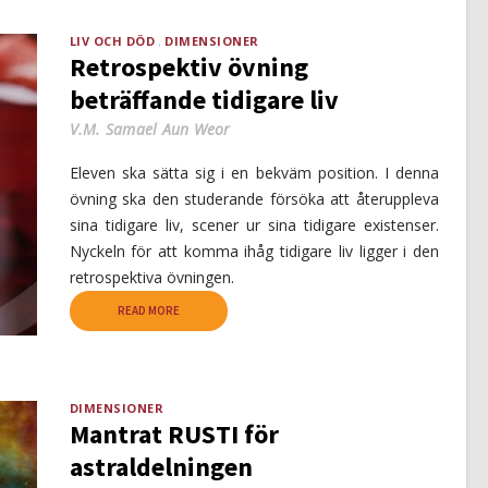
LIV OCH DÖD
DIMENSIONER
Retrospektiv övning
beträffande tidigare liv
V.M. Samael Aun Weor
Eleven ska sätta sig i en bekväm position. I denna
övning ska den studerande försöka att återuppleva
sina tidigare liv, scener ur sina tidigare existenser.
Nyckeln för att komma ihåg tidigare liv ligger i den
retrospektiva övningen.
READ MORE
DIMENSIONER
Mantrat RUSTI för
astraldelningen