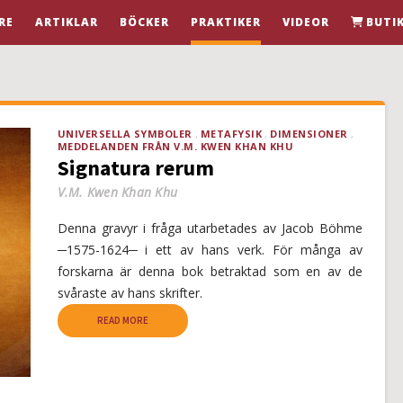
RE
ARTIKLAR
BÖCKER
PRAKTIKER
VIDEOR
BUTI
UNIVERSELLA SYMBOLER
METAFYSIK
DIMENSIONER
MEDDELANDEN FRÅN V.M. KWEN KHAN KHU
Signatura rerum
V.M. Kwen Khan Khu
Denna gravyr i fråga utarbetades av Jacob Böhme
─1575-1624─ i ett av hans verk. För många av
forskarna är denna bok betraktad som en av de
svåraste av hans skrifter.
READ MORE