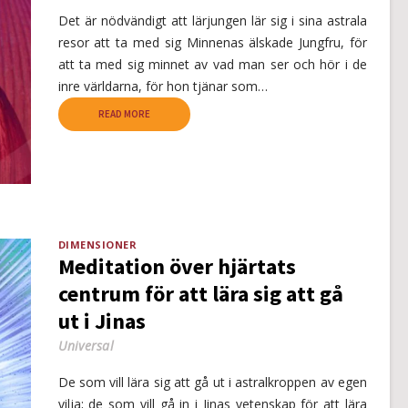
Det är nödvändigt att lärjungen lär sig i sina astrala
resor att ta med sig Minnenas älskade Jungfru, för
att ta med sig minnet av vad man ser och hör i de
inre världarna, för hon tjänar som…
READ MORE
DIMENSIONER
Meditation över hjärtats
centrum för att lära sig att gå
ut i Jinas
Universal
De som vill lära sig att gå ut i astralkroppen av egen
vilja; de som vill gå in i Jinas vetenskap för att lära