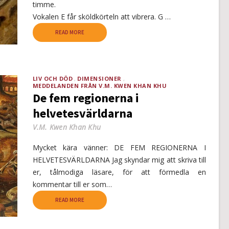
timme.
Vokalen E får sköldkörteln att vibrera. G …
READ MORE
LIV OCH DÖD
DIMENSIONER
MEDDELANDEN FRÅN V.M. KWEN KHAN KHU
De fem regionerna i
helvetesvärldarna
V.M. Kwen Khan Khu
Mycket kära vänner: DE FEM REGIONERNA I
HELVETESVÄRLDARNA Jag skyndar mig att skriva till
er, tålmodiga läsare, för att förmedla en
kommentar till er som…
READ MORE