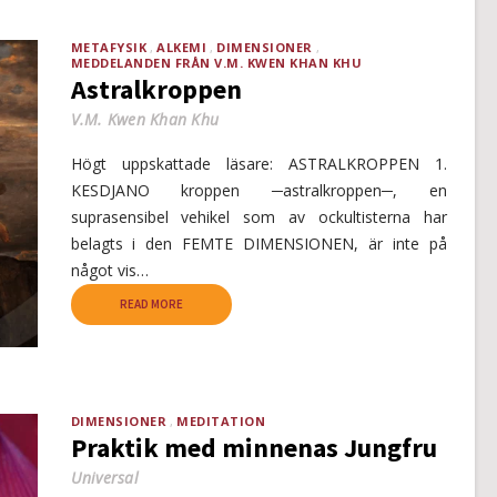
METAFYSIK
ALKEMI
DIMENSIONER
MEDDELANDEN FRÅN V.M. KWEN KHAN KHU
Astralkroppen
V.M. Kwen Khan Khu
Högt uppskattade läsare: ASTRALKROPPEN 1.
KESDJANO kroppen ─astralkroppen─, en
suprasensibel vehikel som av ockultisterna har
belagts i den FEMTE DIMENSIONEN, är inte på
något vis…
READ MORE
DIMENSIONER
MEDITATION
Praktik med minnenas Jungfru
Universal