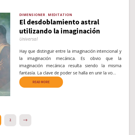
DIMENSIONER
MEDITATION
El desdoblamiento astral
utilizando la imaginación
Universal
Hay que distinguir entre la imaginación intencional y
la imaginación mecánica. Es obvio que la
imaginación mecánica resulta siendo la misma
fantasía. La clave de poder se halla en unir la vo…
READ MORE
NEXT
2