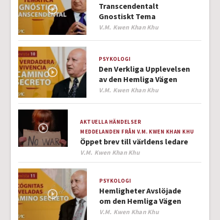
Transcendentalt
Gnostiskt Tema
Author
V.M. Kwen Khan Khu
PSYKOLOGI
Den Verkliga Upplevelsen
av den Hemliga Vägen
Author
V.M. Kwen Khan Khu
AKTUELLA HÄNDELSER
MEDDELANDEN FRÅN V.M. KWEN KHAN KHU
Öppet brev till världens ledare
Author
V.M. Kwen Khan Khu
PSYKOLOGI
Hemligheter Avslöjade
om den Hemliga Vägen
Author
V.M. Kwen Khan Khu