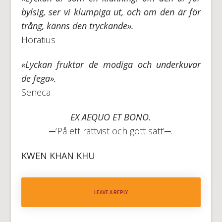
bylsig, ser vi klumpiga ut, och om den är för
trång, känns den tryckande».
Horatius
«Lyckan fruktar de modiga och underkuvar
de fega».
Seneca
EX AEQUO ET BONO.
─‘På ett rättvist och gott sätt’─.
KWEN KHAN KHU
LEAVE A REPLY