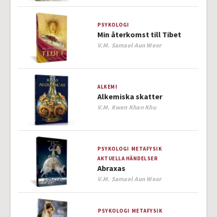
PSYKOLOGI
Min återkomst till Tibet
Author
V.M. Samael Aun Weor
ALKEMI
Alkemiska skatter
Author
V.M. Kwen Khan Khu
PSYKOLOGI
METAFYSIK
AKTUELLA HÄNDELSER
Abraxas
Author
V.M. Samael Aun Weor
PSYKOLOGI
METAFYSIK