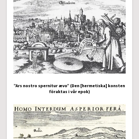
”Ars nostro spernitur ævo” (Den [hermetiska] konsten
föraktas i vår epok)