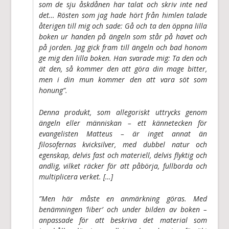
som de sju åskdånen har talat och skriv inte ned
det… Rösten som jag hade hört från himlen talade
återigen till mig och sade: Gå och ta den
öppna lilla
boken
ur handen på ängeln
som står på havet och
på jorden
. Jag gick fram till ängeln och bad honom
ge mig den lilla boken. Han svarade mig: Ta den och
ät den, så kommer den att göra din mage bitter,
men i din mun kommer den att vara söt som
honung”.
Denna produkt, som allegoriskt uttrycks genom
ängeln eller människan – ett kännetecken för
evangelisten Matteus – är inget annat än
filosofernas kvicksilver
, med dubbel natur och
egenskap, delvis fast och materiell, delvis flyktig och
andlig, vilket räcker för att påbörja, fullborda och
multiplicera verket. […]
”Men här måste en anmärkning göras. Med
benämningen
’liber’
och under bilden av
boken
–
anpassade för att beskriva det material som