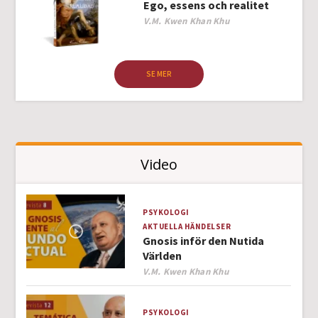
Ego, essens och realitet
Author
V.M. Kwen Khan Khu
SE MER
Video
PSYKOLOGI
AKTUELLA HÄNDELSER
Gnosis inför den Nutida
Världen
Author
V.M. Kwen Khan Khu
PSYKOLOGI