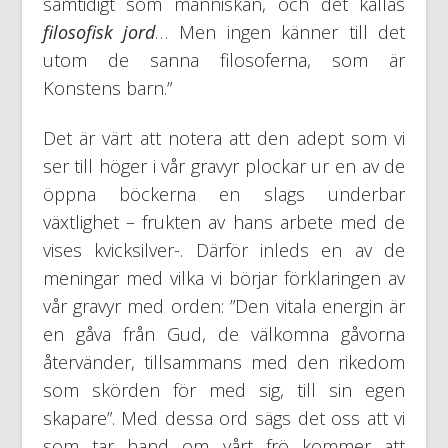
samtidigt som människan, och det kallas
filosofisk jord
… Men ingen känner till det
utom de sanna filosoferna, som är
Konstens barn.”
Det är värt att notera att den adept som vi
ser till höger i vår gravyr plockar ur en av de
öppna böckerna en slags underbar
växtlighet – frukten av hans arbete med de
vises kvicksilver-. Därför inleds en av de
meningar med vilka vi börjar förklaringen av
vår gravyr med orden: ”Den vitala energin är
en gåva från Gud, de välkomna gåvorna
återvänder, tillsammans med den rikedom
som skörden för med sig, till sin egen
skapare”. Med dessa ord sägs det oss att vi
som tar hand om vårt frö kommer att