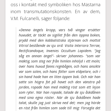
oss i kontakt med symboliken hos Mästarna
inom transmutationskonsten. En av dem,
V.M. Fulcanelli, säger följande:
«Denna ängels kropp, vars två vingar ersätter
huvudet, är täckt av
sigillet från den öppna boken
,
prydd med den kabbalistiska stjärnan och mottot
Vitriol bestående av sju ord:
Visita Interiora Terrae,
Rectificandoque, Invenies Occultum Lapidem
. ”Jag
såg en annan ängel”- skriver Johannes- ”som var
mäktig, som steg ner från himlen inhöljd i ett moln;
över hans huvud fanns regnbågen, och hans ansikte
var som
solen
, och hans fötter som
eldpelare
, och i
sin hand hade han en
liten öppen bok
. Och när han
satte sin högra fot på
havet
och den vänstra på
jorden
, ropade han med mäktig röst som ett lejon
som ryter. När han ropade, talade de sju åskdånen
med sina egna röster. När de sju åskdånen hade
talat, skulle jag just skriva ned det; men jag hörde
en röst från himlen som sade till mig:
Försegla
det