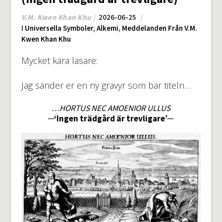
V.M. Kwen Khan Khu
2026-06-25
I
Universella Symboler
,
Alkemi
,
Meddelanden Från V.M.
Kwen Khan Khu
Mycket kära läsare:
Jag sänder er en ny gravyr som bär titeln…
…HORTUS NEC AMOENIOR ULLUS
─‘Ingen trädgård är trevligare’─