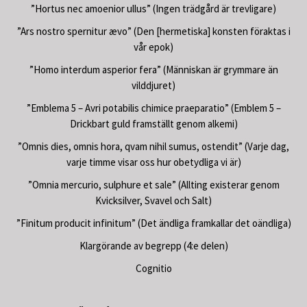
”Hortus nec amoenior ullus” (Ingen trädgård är trevligare)
”Ars nostro spernitur ævo” (Den [hermetiska] konsten föraktas i
vår epok)
”Homo interdum asperior fera” (Människan är grymmare än
vilddjuret)
”Emblema 5 – Avri potabilis chimice praeparatio” (Emblem 5 –
Drickbart guld framställt genom alkemi)
”Omnis dies, omnis hora, qvam nihil sumus, ostendit” (Varje dag,
varje timme visar oss hur obetydliga vi är)
”Omnia mercurio, sulphure et sale” (Allting existerar genom
Kvicksilver, Svavel och Salt)
”Finitum producit infinitum” (Det ändliga framkallar det oändliga)
Klargörande av begrepp (4:e delen)
Cognitio