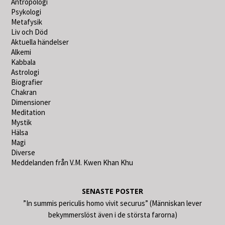
Antropologi
Psykologi
Metafysik
Liv och Död
Aktuella händelser
Alkemi
Kabbala
Astrologi
Biografier
Chakran
Dimensioner
Meditation
Mystik
Hälsa
Magi
Diverse
Meddelanden från V.M. Kwen Khan Khu
SENASTE POSTER
”In summis periculis homo vivit securus” (Människan lever
bekymmerslöst även i de största farorna)