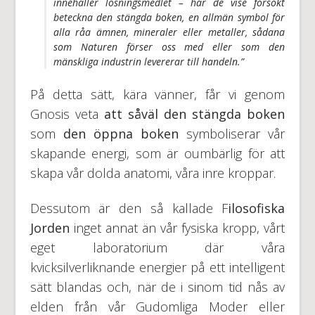
innehåller lösningsmedlet – har de vise försökt
beteckna den
stängda boken
, en allmän symbol för
alla råa ämnen, mineraler eller metaller, sådana
som Naturen förser oss med eller som den
mänskliga industrin levererar till handeln.”
På detta sätt, kära vänner, får vi genom
Gnosis veta
att såväl den stängda boken
som
den öppna boken
symboliserar vår
skapande energi, som är oumbärlig för att
skapa vår dolda anatomi, våra inre kroppar.
Dessutom är den så kallade F
ilosofiska
Jorden
inget annat än vår fysiska kropp, vårt
eget laboratorium där våra
kvicksilverliknande energier på ett intelligent
sätt blandas och, när de i sinom tid nås av
elden från vår Gudomliga Moder eller