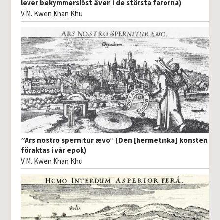
lever bekymmerslöst även i de största farorna)
V.M. Kwen Khan Khu
”Ars nostro spernitur ævo” (Den [hermetiska] konsten
föraktas i vår epok)
V.M. Kwen Khan Khu