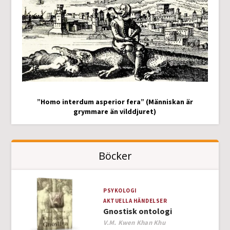
”Homo interdum asperior fera” (Människan är
grymmare än vilddjuret)
Böcker
PSYKOLOGI
AKTUELLA HÄNDELSER
Gnostisk ontologi
Author
V.M. Kwen Khan Khu