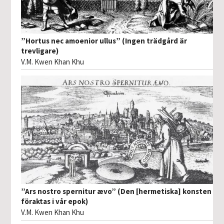
”Hortus nec amoenior ullus” (Ingen trädgård är
trevligare)
V.M. Kwen Khan Khu
”Ars nostro spernitur ævo” (Den [hermetiska] konsten
föraktas i vår epok)
V.M. Kwen Khan Khu