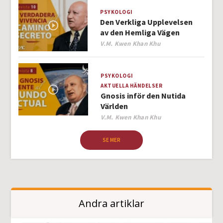
PSYKOLOGI
Den Verkliga Upplevelsen
av den Hemliga Vägen
Author
V.M. Kwen Khan Khu
PSYKOLOGI
AKTUELLA HÄNDELSER
Gnosis inför den Nutida
Världen
Author
V.M. Kwen Khan Khu
SE MER
Andra artiklar