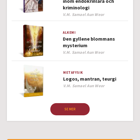
inom endokrinlära och
kriminologi
Author
V.M. Samael Aun Weor
ALKEMI
Den gyllene blommans
mysterium
Author
V.M. Samael Aun Weor
METAFYSIK
Logos, mantran, teurgi
Author
V.M. Samael Aun Weor
SE MER