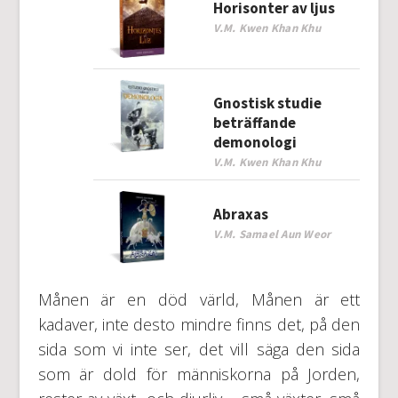
Horisonter av ljus
V.M. Kwen Khan Khu
Gnostisk studie
beträffande
demonologi
V.M. Kwen Khan Khu
Abraxas
V.M. Samael Aun Weor
Månen är en död värld, Månen är ett
kadaver, inte desto mindre finns det, på den
sida som vi inte ser, det vill säga den sida
som är dold för människorna på Jorden,