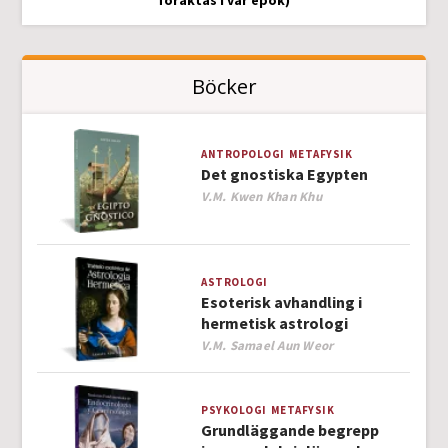
föraktas i vår epok)
Böcker
ANTROPOLOGI
METAFYSIK
Det gnostiska Egypten
Author
V.M. Kwen Khan Khu
ASTROLOGI
Esoterisk avhandling i
hermetisk astrologi
Author
V.M. Samael Aun Weor
PSYKOLOGI
METAFYSIK
Grundläggande begrepp