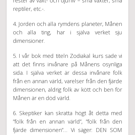
rester av växt- och djurliv – små växter, små
reptiler, etc.-.
4. Jorden och alla rymdens planeter, Månen
och alla ting, har i själva verket sju
dimensioner.
5. I vår bok med titeln Zodiakal kurs sade vi
att det finns invånare på Månens osynliga
sida. I själva verket är dessa invånare folk
från en annan värld, varelser från den fjärde
dimensionen, aldrig folk av kött och ben för
Månen är en död värld.
6. Skeptiker kan skratta högt åt detta med
”folk från en annan värld”, ”folk från den
fjärde dimensionen”… Vi säger: DEN SOM