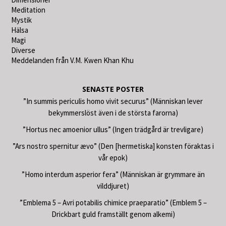
Meditation
Mystik
Hälsa
Magi
Diverse
Meddelanden från V.M. Kwen Khan Khu
SENASTE POSTER
”In summis periculis homo vivit securus” (Människan lever
bekymmerslöst även i de största farorna)
”Hortus nec amoenior ullus” (Ingen trädgård är trevligare)
”Ars nostro spernitur ævo” (Den [hermetiska] konsten föraktas i
vår epok)
”Homo interdum asperior fera” (Människan är grymmare än
vilddjuret)
”Emblema 5 – Avri potabilis chimice praeparatio” (Emblem 5 –
Drickbart guld framställt genom alkemi)