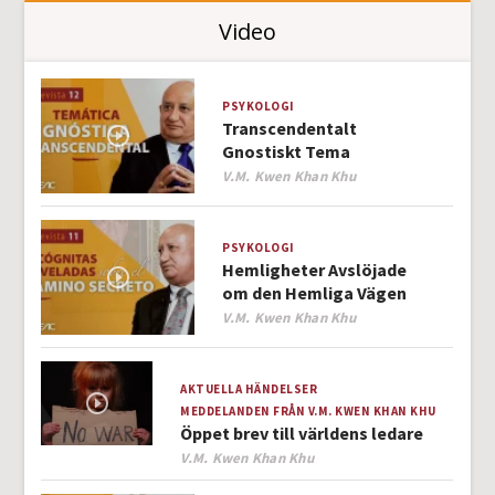
Video
PSYKOLOGI
Transcendentalt
Gnostiskt Tema
Author
V.M. Kwen Khan Khu
PSYKOLOGI
Hemligheter Avslöjade
om den Hemliga Vägen
Author
V.M. Kwen Khan Khu
AKTUELLA HÄNDELSER
MEDDELANDEN FRÅN V.M. KWEN KHAN KHU
Öppet brev till världens ledare
Author
V.M. Kwen Khan Khu