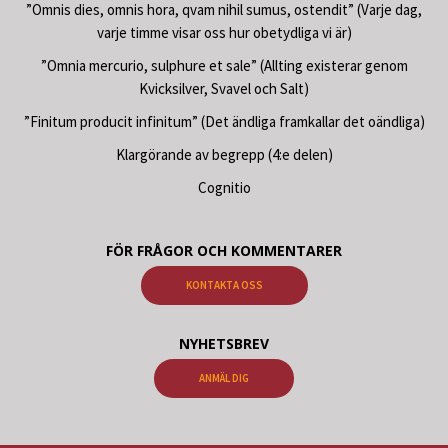
”Omnis dies, omnis hora, qvam nihil sumus, ostendit” (Varje dag,
varje timme visar oss hur obetydliga vi är)
”Omnia mercurio, sulphure et sale” (Allting existerar genom
Kvicksilver, Svavel och Salt)
”Finitum producit infinitum” (Det ändliga framkallar det oändliga)
Klargörande av begrepp (4:e delen)
Cognitio
FÖR FRÅGOR OCH KOMMENTARER
KONTAKTA OSS
NYHETSBREV
ANMÄL DIG