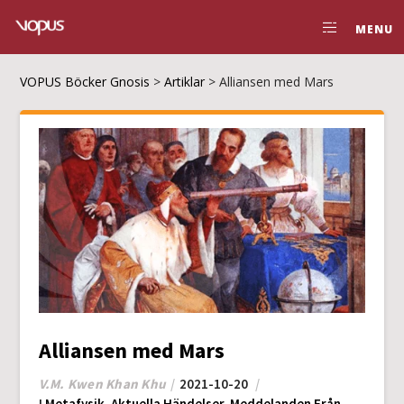
MENU
VOPUS Böcker Gnosis
>
Artiklar
>
Alliansen med Mars
Alliansen med Mars
V.M. Kwen Khan Khu
2021-10-20
I
Metafysik
,
Aktuella Händelser
,
Meddelanden Från