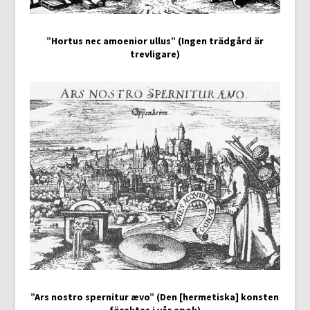
”Hortus nec amoenior ullus” (Ingen trädgård är
trevligare)
”Ars nostro spernitur ævo” (Den [hermetiska] konsten