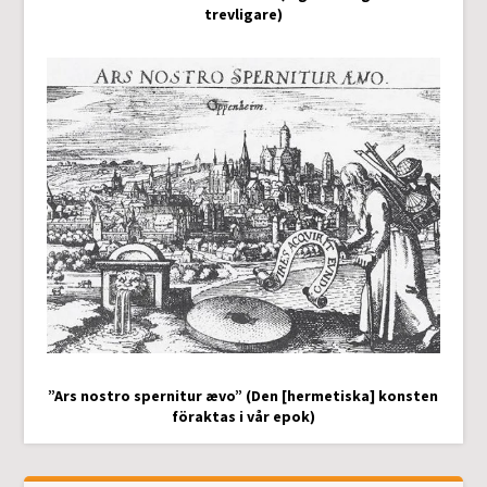
trevligare)
”Ars nostro spernitur ævo” (Den [hermetiska] konsten
föraktas i vår epok)