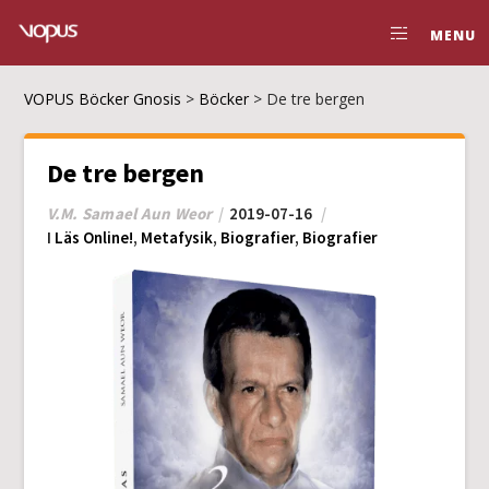
MENU
VOPUS Böcker Gnosis
>
Böcker
>
De tre bergen
De tre bergen
V.M. Samael Aun Weor
2019-07-16
I
Läs Online!
,
Metafysik
,
Biografier
,
Biografier