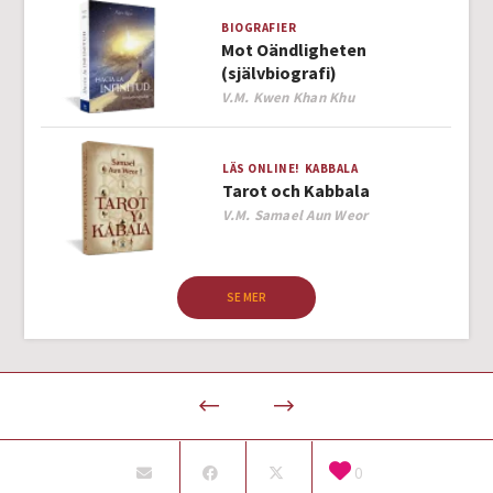
BIOGRAFIER
Mot Oändligheten
(självbiografi)
Author
V.M. Kwen Khan Khu
LÄS ONLINE!
KABBALA
Tarot och Kabbala
Author
V.M. Samael Aun Weor
SE MER
0