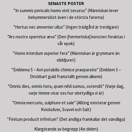
SENASTE POSTER
”In summis periculis homo vivit securus” (Människan lever
bekymmerslöst även i de största farorna)
”Hortus nec amoenior ullus” (Ingen trädgård är trevligare)
”Ars nostro spernitur ævo” (Den [hermetiska] konsten föraktas i
vår epok)
”Homo interdum asperior fera” (Människan är grymmare än
vilddjuret)
”Emblema 5 – Avri potabilis chimice praeparatio” (Emblem 5 –
Drickbart guld framställt genom alkemi)
”Omnis dies, omnis hora, qvam nihil sumus, ostendit” (Varje dag,
varje timme visar oss hur obetydliga vi är)
”Omnia mercurio, sulphure et sale” (Allting existerar genom
Kvicksilver, Svavel och Salt)
”Finitum producit infinitum” (Det ändliga framkallar det oändliga)
Klargörande av begrepp (4:e delen)