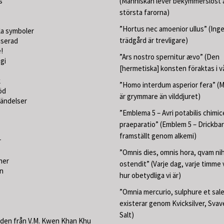
s
(Människan lever bekymmerslöst ä
största farorna)
”Hortus nec amoenior ullus” (Ing
la symboler
trädgård är trevligare)
iserad
!
”Ars nostro spernitur ævo” (Den
gi
[hermetiska] konsten föraktas i v
k
”Homo interdum asperior fera” (
öd
är grymmare än vilddjuret)
händelser
”Emblema 5 – Avri potabilis chimic
praeparatio” (Emblem 5 – Drickbar
framställt genom alkemi)
r
”Omnis dies, omnis hora, qvam nih
ner
ostendit” (Varje dag, varje timme 
on
hur obetydliga vi är)
”Omnia mercurio, sulphure et sale”
existerar genom Kvicksilver, Svav
Salt)
den från V.M. Kwen Khan Khu