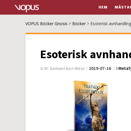
HEM
MÄSTA
VOPUS Böcker Gnosis
>
Böcker
>
Esoterisk avnhandling 
Esoterisk avnhand
V.M. Samael Aun Weor
2019-07-16
I
Metaf