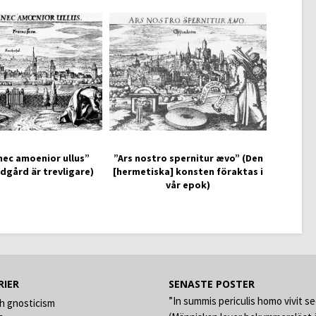
nec amoenior ullus”
”Ars nostro spernitur ævo” (Den
ädgård är trevligare)
[hermetiska] konsten föraktas i
vår epok)
RIER
SENASTE POSTER
”In summis periculis homo vivit s
h gnosticism