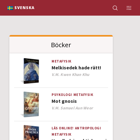
K
SVENSKA
Böcker
METAFYSIK
Melkisedek hade rätt!
Author
V.M. Kwen Khan Khu
PSYKOLOGI
METAFYSIK
Mot gnosis
Author
V.M. Samael Aun Weor
LÄS ONLINE!
ANTROPOLOGI
METAFYSIK