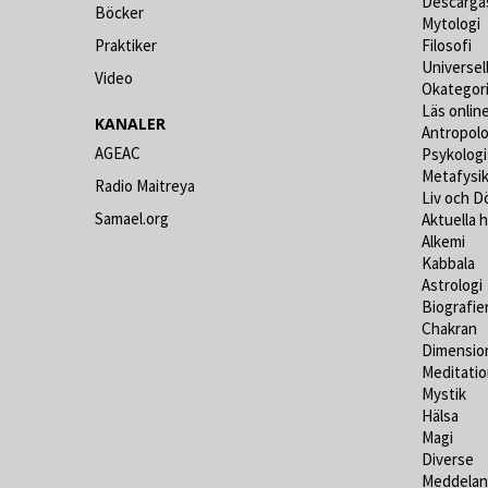
Descarga
Böcker
Mytologi
Praktiker
Filosofi
Universel
Video
Okategor
Läs online
KANALER
Antropolo
AGEAC
Psykologi
Metafysi
Radio Maitreya
Liv och D
Samael.org
Aktuella 
Alkemi
Kabbala
Astrologi
Biografie
Chakran
Dimensio
Meditati
Mystik
Hälsa
Magi
Diverse
Meddelan