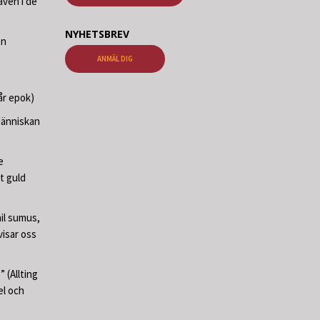
ven i de
NYHETSBREV
en
ANMÄL DIG
år epok)
Människan
e
t guld
il sumus,
visar oss
 (Allting
el och