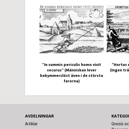
”In summis periculis homo vivit
”Hortus 
securus” (Människan lever
(Ingen tr
bekymmerslöst även i de största
farorna)
AVDELNINGAR
KATEGO
Artiklar
Gnosis oc