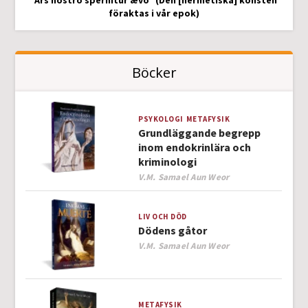
”Ars nostro spernitur ævo” (Den [hermetiska] konsten
föraktas i vår epok)
Böcker
PSYKOLOGI
METAFYSIK
Grundläggande begrepp
inom endokrinlära och
kriminologi
Author
V.M. Samael Aun Weor
LIV OCH DÖD
Dödens gåtor
Author
V.M. Samael Aun Weor
METAFYSIK