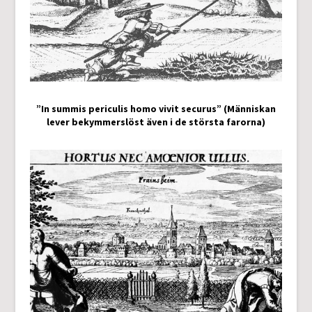
”In summis periculis homo vivit securus” (Människan
lever bekymmerslöst även i de största farorna)