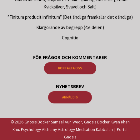
Kvicksilver, Svavel och Salt)
”Finitum producit infinitum” (Det ändliga framkallar det oändliga)
Klargörande av begrepp (4:e delen)
Cognitio
FÖR FRÅGOR OCH KOMMENTARER
KONTAKTA OSS
NYHETSBREV
ANMÄL DIG
© 2026 Gnosis Böcker Samael Aun Weor, Gnosis Böcker Kwen Khan
Khu. Psychology Alchemy Astrology Meditation Kabbalah | Portal
Gnosis