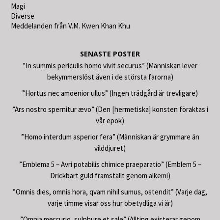
Magi
Diverse
Meddelanden från V.M. Kwen Khan Khu
SENASTE POSTER
”In summis periculis homo vivit securus” (Människan lever
bekymmerslöst även i de största farorna)
”Hortus nec amoenior ullus” (Ingen trädgård är trevligare)
”Ars nostro spernitur ævo” (Den [hermetiska] konsten föraktas i
vår epok)
”Homo interdum asperior fera” (Människan är grymmare än
vilddjuret)
”Emblema 5 – Avri potabilis chimice praeparatio” (Emblem 5 –
Drickbart guld framställt genom alkemi)
”Omnis dies, omnis hora, qvam nihil sumus, ostendit” (Varje dag,
varje timme visar oss hur obetydliga vi är)
”Omnia mercurio, sulphure et sale” (Allting existerar genom