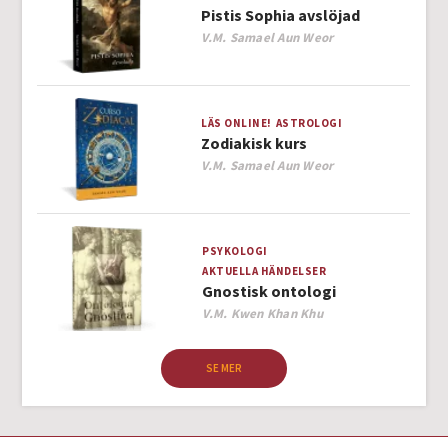
Pistis Sophia avslöjad
Author
V.M. Samael Aun Weor
LÄS ONLINE!
ASTROLOGI
Zodiakisk kurs
Author
V.M. Samael Aun Weor
PSYKOLOGI
AKTUELLA HÄNDELSER
Gnostisk ontologi
Author
V.M. Kwen Khan Khu
SE MER