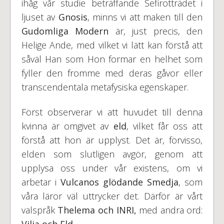
ihåg vår studie beträffande Sefirotträdet i
ljuset av
Gnosis
, minns vi att maken till den
Gudomliga Modern
är, just precis, den
Helige Ande, med vilket vi lätt kan förstå att
såväl Han som Hon formar en helhet som
fyller den fromme med deras gåvor eller
transcendentala metafysiska egenskaper.
Först observerar vi att huvudet till denna
kvinna är omgivet av
eld
, vilket får oss att
förstå att hon är upplyst. Det är, förvisso,
elden som slutligen avgör, genom att
upplysa oss under vår existens, om vi
arbetar i
Vulcanos glödande Smedja
, som
våra läror väl uttrycker det. Därför är vårt
valspråk
Thelema och
INRI,
med andra ord: