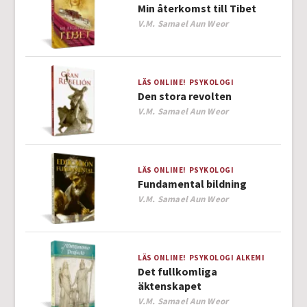
Min återkomst till Tibet
Author
V.M. Samael Aun Weor
LÄS ONLINE!
PSYKOLOGI
Den stora revolten
Author
V.M. Samael Aun Weor
LÄS ONLINE!
PSYKOLOGI
Fundamental bildning
Author
V.M. Samael Aun Weor
LÄS ONLINE!
PSYKOLOGI
ALKEMI
Det fullkomliga
äktenskapet
Author
V.M. Samael Aun Weor