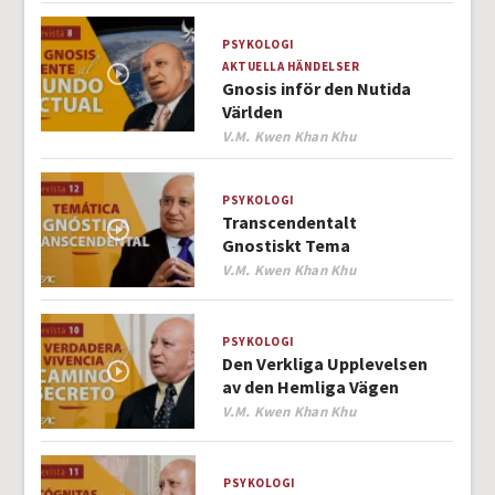
PSYKOLOGI
AKTUELLA HÄNDELSER
Gnosis inför den Nutida
Världen
Author
V.M. Kwen Khan Khu
PSYKOLOGI
Transcendentalt
Gnostiskt Tema
Author
V.M. Kwen Khan Khu
PSYKOLOGI
Den Verkliga Upplevelsen
av den Hemliga Vägen
Author
V.M. Kwen Khan Khu
PSYKOLOGI