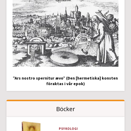
”Ars nostro spernitur ævo” (Den [hermetiska] konsten
föraktas i vår epok)
Böcker
PSYKOLOGI