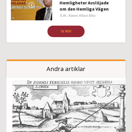
Hemligheter Avslöjade
om den Hemliga Vägen
Author
V.M. Kwen Khan Khu
SE MER
Andra artiklar