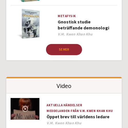
METAFYSIK
Gnostisk studie
beträffande demonologi
Author
V.M. Kwen Khan Khu
SE MER
Video
AKTUELLA HÄNDELSER
MEDDELANDEN FRÅN V.M. KWEN KHAN KHU
Öppet brev till världens ledare
Author
V.M. Kwen Khan Khu