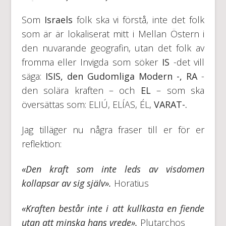
Som
Israels
folk ska vi förstå, inte det folk
som är är lokaliserat mitt i Mellan Östern i
den nuvarande geografin, utan det folk av
fromma eller Invigda som söker
IS
-det vill
säga:
ISIS, den Gudomliga Modern
-, RA
-
den solära kraften – och
EL
– som ska
översättas som: ELIÚ, ELÍAS, ÉL,
VARAT-.
Jag tilläger nu några fraser till er för er
reflektion:
«Den kraft som inte leds av visdomen
kollapsar av sig själv».
Horatius
«Kraften består inte i att kullkasta en fiende
utan att minska hans vrede».
Plutarchos