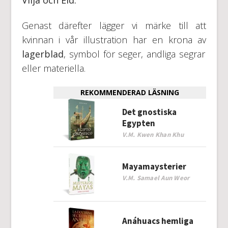
Vilja och Eld.
Genast därefter lägger vi märke till att
kvinnan i vår illustration har en krona av
lagerblad
, symbol för seger, andliga segrar
eller materiella.
REKOMMENDERAD LÄSNING
Det gnostiska
Egypten
V.M. Kwen Khan Khu
Mayamaysterier
V.M. Samael Aun Weor
Anáhuacs hemliga