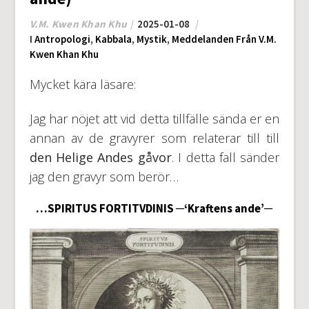
V.M. Kwen Khan Khu
2025-01-08
I
Antropologi
,
Kabbala
,
Mystik
,
Meddelanden Från V.M.
Kwen Khan Khu
Mycket kära läsare:
Jag har nöjet att vid detta tillfälle sända er en
annan av de gravyrer som relaterar till till
den Helige Andes gåvor
. I detta fall sänder
jag den gravyr som berör…
…SPIRITUS FORTITVDINIS ─‘Kraftens ande’─