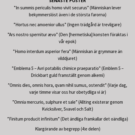
SENASTE POSTER
”In summis periculis homo vivit securus” (Människan lever
bekymmerslöst även i de största farorna)
”Hortus nec amoenior ullus” (Ingen trädgård är trevligare)
”Ars nostro spernitur ævo” (Den [hermetiska] konsten föraktas i
vår epok)
”Homo interdum asperior fera” (Människan är grymmare än
vilddjuret)
”Emblema 5 – Avri potabilis chimice praeparatio” (Emblem 5 –
Drickbart guld framställt genom alkemi)
”Omnis dies, omnis hora, qvam nihil sumus, ostendit” (Varje dag,
varje timme visar oss hur obetydliga vi är)
”Omnia mercurio, sulphure et sale” (Allting existerar genom
Kvicksilver, Svavel och Salt)
”Finitum producit infinitum” (Det ändliga framkallar det oändliga)
Klargörande av begrepp (4:e delen)