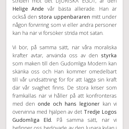
striden mot det DJURISKA EGOT, är den
Helige Ande
vår bästa allierade. Han är
också den
stora uppenbararen
mitt under
någon förvirring som vi eller andra personer
kan ha när vi försöker strida mot satan.
Vi bör, på samma sätt, när våra moraliska
krafter avtar, använda oss av den
styrka
som maken till den Gudomliga Modern kan
skänka oss och Han kommer omedelbart
till vår undsättning för för att lägga sin kraft
där vår svaghet finns. De stora kriser som
framkallas när vi håller på att konfronteras
med den
onde och hans legioner
kan vi
övervinna med hjälpen av det
Tredje Logos
Gudomliga Eld.
På samma sätt, när vi
befinner oss bedövade av den lunara kylan i