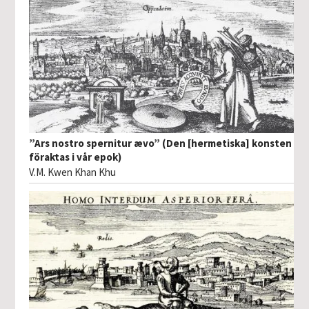
”Ars nostro spernitur ævo” (Den [hermetiska] konsten
föraktas i vår epok)
V.M. Kwen Khan Khu