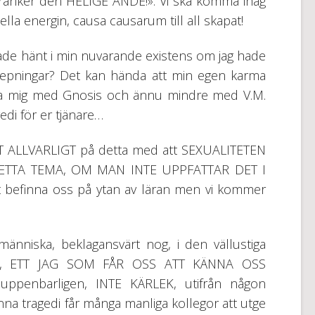
ränker den HELIGE ANDE!». Vi ska komma ihåg
lla energin, causa causarum till all skapat!
hade hänt i min nuvarande existens om jag hade
repningar? Det kan hända att min egen karma
anta mig med Gnosis och ännu mindre med V.M.
gedi för er tjänare…
T ALLVARLIGT på detta med att SEXUALITETEN
ETTA TEMA, OM MAN INTE UPPFATTAR DET I
t befinna oss på ytan av läran men vi kommer
människa, beklagansvärt nog, i den vällustiga
AG, ETT JAG SOM FÅR OSS ATT KÄNNA OSS
, uppenbarligen, INTE KÄRLEK, utifrån någon
na tragedi får många manliga kollegor att utge