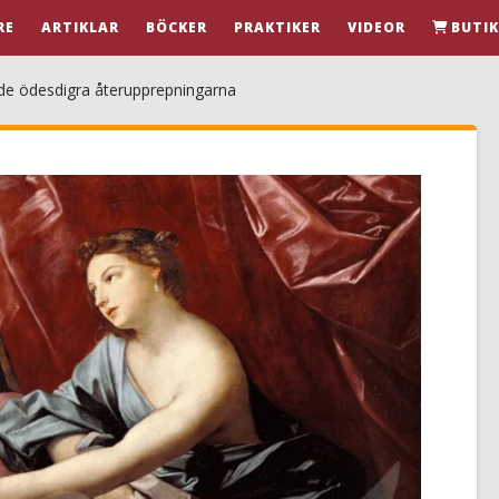
RE
ARTIKLAR
BÖCKER
PRAKTIKER
VIDEOR
BUTI
 de ödesdigra återupprepningarna