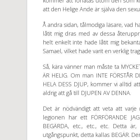
kommer att förlåtas utom den som k
att den Helige Ande är själva den sexue
Å andra sidan, tålmodiga läsare, vad 
låtit mig dras med av dessa återupp
helt enkelt inte hade låtit mig bek
Samael, vilket hade varit en verklig tra
Så, kära vänner man måste ta MYCKE
ÄR HELIG. Om man INTE FÖRSTÅR D
HELA DESS DJUP, kommer vi alltid at
aldrig att gå till DJUPEN AV DENNA.
Det är nödvändigt att veta att varje 
legionen har ett FÖRFÖRANDE J
BEGÄRDA, etc., etc., etc. Detta är
utgångspunkt, detta kallas BEGÄR. Den