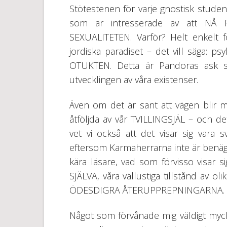
Stötestenen för varje gnostisk studen
som är intresserade av att NÅ 
SEXUALITETEN. Varför? Helt enkelt fö
jordiska paradiset – det vill säga: ps
OTUKTEN. Detta är Pandoras ask s
utvecklingen av våra existenser.
Även om det är sant att vägen blir me
åtföljda av vår TVILLINGSJÄL – och de
vet vi också att det visar sig vara 
eftersom Karmaherrarna inte är benägna 
kära läsare, vad som förvisso visar
SJÄLVA, våra vällustiga tillstånd av ol
ÖDESDIGRA ÅTERUPPREPNINGARNA.
Något som förvånade mig väldigt myc