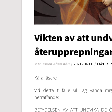
Vikten av att und
återupprepninga
V.M. Kwen Khan Khu
2021-10-11
I
Aktuell
Kära läsare:
Vid detta tillfälle vill jag vända mi
beträffande:
BETYDELSEN AV ATT UNDVIKA DE 