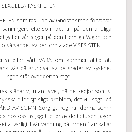
N SEXUELLA KYSKHETEN
TEN som tas upp av Gnosticismen förvärvar
 sanningen, eftersom det är på den andliga
et gäller vår seger på den Hemliga Vägen och
 förvärvandet av den omtalade VISES STEN.
erna eller vårt VARA om kommer alltid att
sans våg på grundval av de grader av kyskhet
… Ingen står över denna regel.
 släpar vi, utan tvivel, på de kedjor som vi
ykiska eller själsliga problem, det vill säga, på
ÅND AV SÖMN. Sorgligt nog har denna sömn
ts hos oss av Jaget, eller av de tiotusen Jagen
et allvarligt. I vår vandring på jorden framkallar