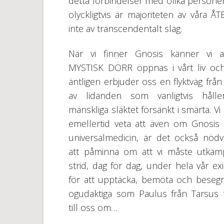
detta förbindelser med olika person
olyckligtvis är majoriteten av vå
inte av transcendentalt slag.
När vi finner Gnosis känner vi a
MYSTISK DÖRR öppnas i vårt liv o
äntligen erbjuder oss en flyktväg från
av lidanden som vanligtvis hålle
mänskliga släktet försänkt i smärta. V
emellertid veta att även om Gnosis 
universalmedicin, är det också nödv
att påminna om att vi måste utkä
strid, dag för dag, under hela vår exi
för att upptäcka, bemöta och beseg
ogudaktiga som Paulus från Tarsus 
till oss om…