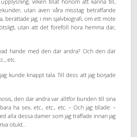
upplysning, vilken tillät honom att känna till,
 sekunder, utan även våra misstag beträffande
 berättade jag, i min självbiografi, om ett möte
sligt, utan att det föreföll höra hemma där,
 vad hände med den där andra? Och den där
., etc.
 kunde knappt tala. Till dess att jag började
osis, den där andra var alltför bunden till sina
ara ha sex, etc., etc., etc. – Och jag tillade: –
med alla dessa damer som jag träffade innan jag
riva otukt…