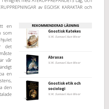
er i enlighet med ÅTERUPPREPANDETS Lag, och
ra ÅTERUPPREPNINGAR av EGOISK KARAKTÄR och
tt en
REKOMMENDERAD LÄSNING
Gnostisk Katekes
ch som
V.M. Samael Aun Weor
 hjulet
r det
i måste
Abraxas
är vår
V.M. Samael Aun Weor
ändigt
mpa en
stens,
Gnostisk etik och
ra den
sociologi
talade
V.M. Samael Aun Weor