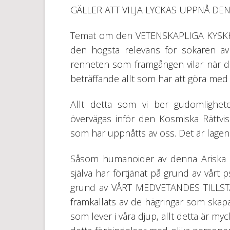
GÄLLER ATT VILJA LYCKAS UPPNÅ DE
Temat om den VETENSKAPLIGA KYSKHE
den högsta relevans för sökaren av
renheten som framgången vilar när d
beträffande allt som har att göra med
Allt detta som vi ber gudomlighet
övervägas inför den Kosmiska Rättvi
som har uppnåtts av oss. Det är lagen
Såsom humanoider av denna Ariska ras
själva har förtjänat på grund av vårt ps
grund av VÅRT MEDVETANDES TILLST
framkallats av de hägringar som skapa
som lever i våra djup, allt detta är myck