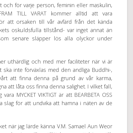
t och för varje person, feminin eller maskulin,
FRAM TILL VARAT kommer alltid att vara
r att orsaken till vår avfärd från det kända
ykets oskuldsfulla tillstånd- var inget annat än
om senare släpper lös alla olyckor under
r uthärdlig och med mer faciliteter när vi är
t ska inte förväxlas med den andliga Buddhi-,
svårt att finna denna på grund av vår karma,
att låta oss finna denna salighet. I vilket fall,
 sig vara MYCKET VIKTIGT är att BEARBETA OSS
ika slag för att undvika att hamna i näten av de
ket när jag lärde känna V.M. Samael Aun Weor