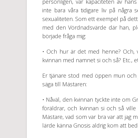
personligen, var kapaciteten av hans 
inte bara våra tidigare liv på några
sexualiteten. Som ett exempel på detta,
med den Vördnadsvärde där han, plöt
började fråga mig:
• Och hur är det med henne? Och,
kvinnan med namnet si och så? Etc., etc
Er tjänare stod med öppen mun och jag
säga till Mästaren:
• Nåväl, den kvinnan tyckte inte om Gn
föräldrar, och kvinnan si och så ville b
Mästare, vad som var bra var att jag 
lärde känna Gnosis aldrig kom att bed