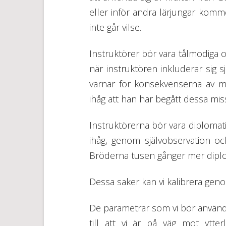
eller inför andra lärjungar kom
inte går vilse.
Instruktörer bör vara tålmodiga 
när instruktören inkluderar sig 
varnar för konsekvenserna av mi
ihåg att han har begått dessa mi
Instruktörerna bör vara diplomat
ihåg, genom självobservation oc
Bröderna tusen gånger mer diplo
Dessa saker kan vi kalibrera gen
De parametrar som vi bör använd 
till att vi är på väg mot ytt