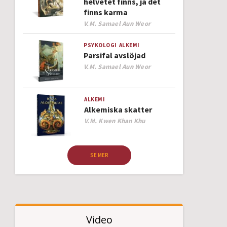
helvetet finns, ja det
finns karma
Author
V.M. Samael Aun Weor
PSYKOLOGI
ALKEMI
Parsifal avslöjad
Author
V.M. Samael Aun Weor
ALKEMI
Alkemiska skatter
Author
V.M. Kwen Khan Khu
SE MER
Video