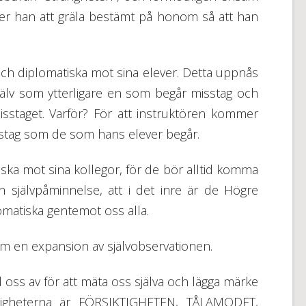
mer han att gräla bestämt på honom så att han
och diplomatiska mot sina elever. Detta uppnås
själv som ytterligare en som begår misstag och
sstaget. Varför? För att instruktören kommer
sstag som de som hans elever begår.
iska mot sina kollegor, för de bör alltid komma
h självpåminnelse, att i det inre är de Högre
matiska gentemot oss alla.
om en expansion av självobservationen.
oss av för att mäta oss själva och lägga märke
erligheterna är FÖRSIKTIGHETEN, TÅLAMODET,