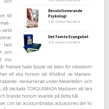
 och
V.M. Samael Aun Weor
.
Revolutionerande
m till
Psykologi
V.M. Samael Aun Weor
omati -
a värld
Det Femte Evangeliet
terar.
V.M. Samael Aun Weor
r helt
A och
åt oss
 Patriark hade fysiskt vid tiden för inkvisitorn
 vill visa honom sitt tillstånd -av Mästare-
pträdande- reinkarnerad under Medeltiden- och
e, då skickade TORQUEMADA Mästaren att lära
och brände honom levande på detta bål.
 ver con las acostumbradas actuaciones del Yo