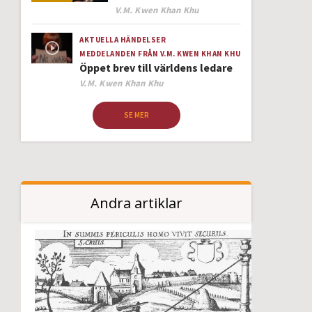
Author
V.M. Kwen Khan Khu
AKTUELLA HÄNDELSER
MEDDELANDEN FRÅN V.M. KWEN KHAN KHU
Öppet brev till världens ledare
Author
V.M. Kwen Khan Khu
SE MER
Andra artiklar