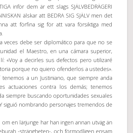
TIGA inför dem är ett slags SJÄLVBEDRÄGERI
NNISKAN älskar att BEDRA SIG SJÄLV men det
a att förfina sig för att vara försiktiga med
a.
a veces debe ser diplomático para que no se
unidad el Maestro, en una cámara superior,
í: «Voy a decirles sus defectos pero utilizaré
toria porque no quiero ofenderlos a ustedes».
 tenemos a un Justiniano, que siempre anda
ores actuaciones contra los demás; tenemos
da siempre buscando oportunidades sexuales
tc. Y siguió nombrando personajes tremendos de
om en lärjunge har han ingen annan utväg än
 Geburah -strängheten-, och förmodligen ensam