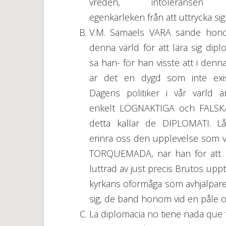
vreden, intoleransen
egenkärleken från att uttrycka sig
V.M. Samaels VARA sände hono
denna värld för att lära sig dipl
sa han- för han visste att i denn
är det en dygd som inte exis
Dagens politiker i vår värld ä
enkelt LÖGNAKTIGA och FALSK
detta kallar de DIPLOMATI. L
erinra oss den upplevelse som vår
TORQUEMADA, när han för att han
luttrad av just precis Brutos up
kyrkans oförmåga som avhjälpar
sig, de band honom vid en påle 
La diplomacia no tiene nada que