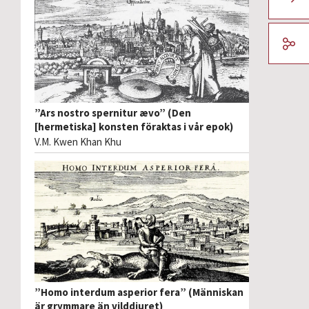
”Ars nostro spernitur ævo” (Den
[hermetiska] konsten föraktas i vår epok)
V.M. Kwen Khan Khu
”Homo interdum asperior fera” (Människan
är grymmare än vilddjuret)