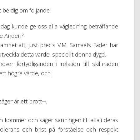
t be dig om följande:
n dag kunde ge oss alla vägledning beträffande
de Anden?
mhet att, just precis V.M. Samaels Fader har
utveckla detta värde, speciellt denna dygd.
höver förtydliganden i relation till skillnaden
tt högre värde, och:
äger är ett brott─.
 och kommer och säger sanningen till alla i deras
tolerans och brist på förståelse och respekt