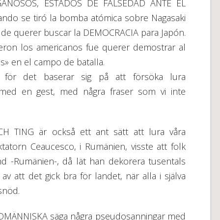
NGAÑOSOS, ESTADOS DE FALSEDAD ANTE EL
do se tiró la bomba atómica sobre Nagasaki
s de querer buscar la DEMOCRACIA para Japón.
ieron los americanos fue querer demostrar al
 en el campo de batalla.
, för det baserar sig på att försöka lura
ed en gest, med några fraser som vi inte
TING är också ett ant sätt att lura våra
atorn Ceaucesco, i Rumänien, visste att folk
nd -Rumänien-, då lät han dekorera tusentals
av att det gick bra för landet, när alla i själva
snöd.
MEDMÄNNISKA säga några pseudosanningar med