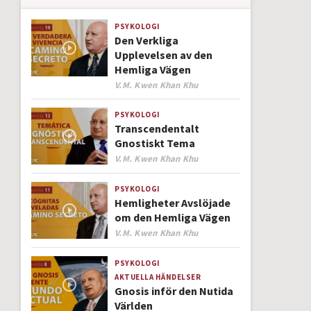
PSYKOLOGI
Den Verkliga
Upplevelsen av den
Hemliga Vägen
Author
V.M. Kwen Khan Khu
PSYKOLOGI
Transcendentalt
Gnostiskt Tema
Author
V.M. Kwen Khan Khu
PSYKOLOGI
Hemligheter Avslöjade
om den Hemliga Vägen
Author
V.M. Kwen Khan Khu
PSYKOLOGI
AKTUELLA HÄNDELSER
Gnosis inför den Nutida
Världen