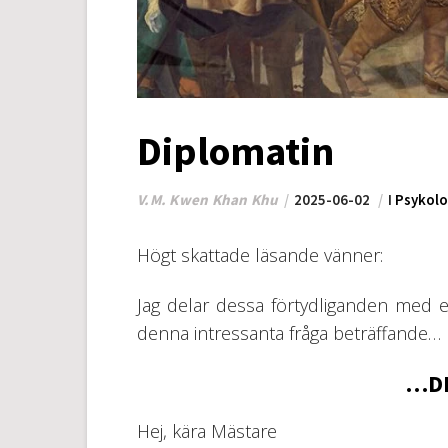
Diplomatin
V.M. Kwen Khan Khu
2025-06-02
I
Psykolo
Högt skattade läsande vänner:
Jag delar dessa förtydliganden med e
denna intressanta fråga beträffande…
…DI
Hej, kära Mästare