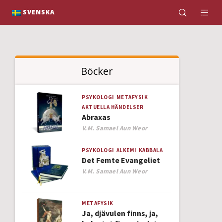
K
SVENSKA
Böcker
PSYKOLOGI
METAFYSIK
AKTUELLA HÄNDELSER
Abraxas
Author
V.M. Samael Aun Weor
PSYKOLOGI
ALKEMI
KABBALA
Det Femte Evangeliet
Author
V.M. Samael Aun Weor
METAFYSIK
Ja, djävulen finns, ja,