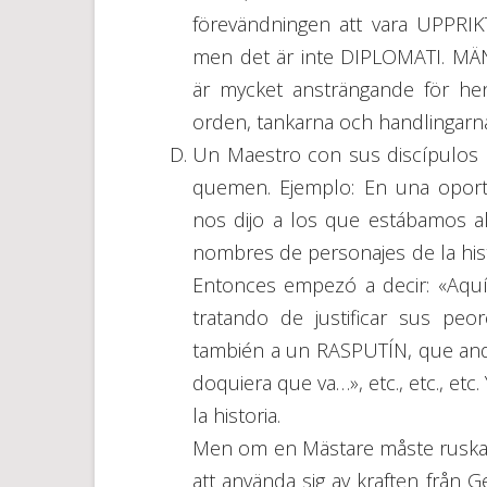
förevändningen att vara UPPRIK
men det är inte DIPLOMATI. MÄ
är mycket ansträngande för henn
orden, tankarna och handlingarn
Un Maestro con sus discípulos 
quemen. Ejemplo: En una oport
nos dijo a los que estábamos all
nombres de personajes de la his
Entonces empezó a decir: «Aquí
tratando de justificar sus pe
también a un RASPUTÍN, que an
doquiera que va…», etc., etc., e
la historia.
Men om en Mästare måste ruska 
att använda sig av kraften från