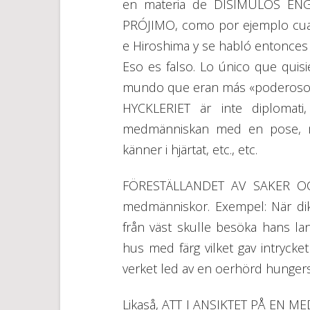
en materia de DISIMULOS E
PRÓJIMO, como por ejemplo cuan
e Hiroshima y se habló entonce
Eso es falso. Lo único que quis
mundo que eran más «poderosos»
HYCKLERIET är inte diplomati
medmänniskan med en pose, m
känner i hjärtat, etc., etc.
FÖRESTÄLLANDET AV SAKER OCH 
medmänniskor. Exempel: När dikt
från väst skulle besöka hans la
hus med färg vilket gav intrycket 
verket led av en oerhörd hunger
Likaså, ATT I ANSIKTET PÅ EN 