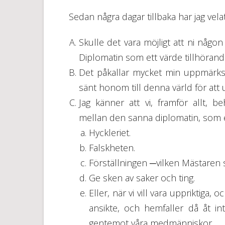
Sedan några dagar tillbaka har jag vela
Skulle det vara möjligt att ni någo
Diplomatin som ett värde tillhöran
Det påkallar mycket min uppmärksa
sänt honom till denna värld för att 
Jag känner att vi, framför allt, be
mellan den sanna diplomatin, som e
Hyckleriet.
Falskheten.
Förställningen ─vilken Mästaren s
Ge sken av saker och ting.
Eller, när vi vill vara uppriktiga,
ansikte, och hemfaller då åt in
gentemot våra medmänniskor.