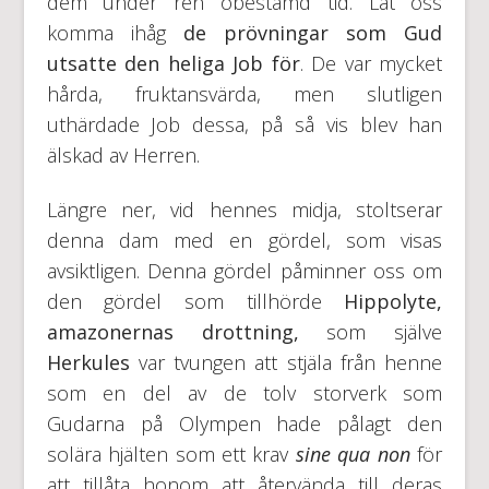
dem under ren obestämd tid. Låt oss
komma ihåg
de prövningar som Gud
utsatte den heliga Job för
. De var mycket
hårda, fruktansvärda, men slutligen
uthärdade Job dessa, på så vis blev han
älskad av Herren.
Längre ner, vid hennes midja, stoltserar
denna dam med en gördel, som visas
avsiktligen. Denna gördel påminner oss om
den gördel som tillhörde
Hippolyte,
amazonernas drottning,
som själve
Herkules
var tvungen att stjäla från henne
som en del av de tolv storverk som
Gudarna på Olympen hade pålagt den
solära hjälten som ett krav
sine qua non
för
att tillåta honom att återvända till deras