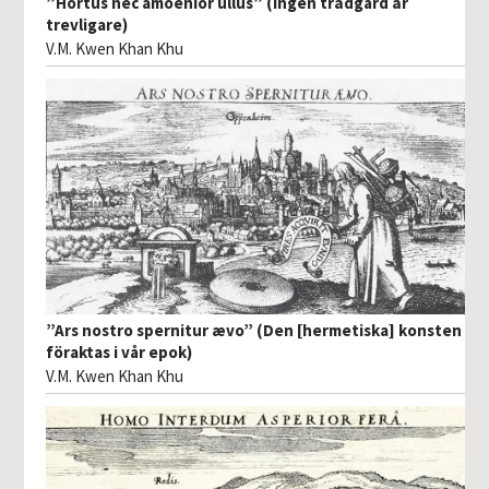
”Hortus nec amoenior ullus” (Ingen trädgård är
trevligare)
V.M. Kwen Khan Khu
”Ars nostro spernitur ævo” (Den [hermetiska] konsten
föraktas i vår epok)
V.M. Kwen Khan Khu