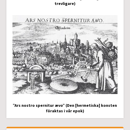
trevligare)
”Ars nostro spernitur ævo” (Den [hermetiska] konsten
föraktas i vår epok)