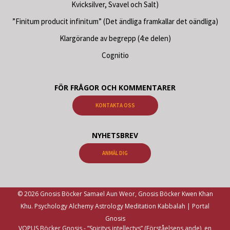
Kvicksilver, Svavel och Salt)
”Finitum producit infinitum” (Det ändliga framkallar det oändliga)
Klargörande av begrepp (4:e delen)
Cognitio
FÖR FRÅGOR OCH KOMMENTARER
KONTAKTA OSS
NYHETSBREV
ANMÄL DIG
© 2026 Gnosis Böcker Samael Aun Weor, Gnosis Böcker Kwen Khan
Khu. Psychology Alchemy Astrology Meditation Kabbalah | Portal
Gnosis
VOPUS Böcker Gnosis -
”Spiritvs intellectvs” (Förståelsens ande), en