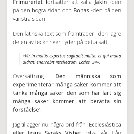
Frimureriet
fortsätter att kalla
Jakin
-den
på den högra sidan och
Bohas
-den på den
vänstra sidan-.
Den latinska text som framträder i den lägre
delen av teckningen lyder på detta sätt:
«Vir in multis expertus cogitabit multa: et qui multa
didicit, enarrabit Intellectum. Eccles. 34».
Översättning:
‘Den människa som
experimenterar många saker kommer att
tänka många saker: den som har lärt sig
många saker kommer att berätta sin
förståelse
’
.
Jag tillägger nu några ord från
Ecclesiástica
eller Jesus Syraks Vishet
, vilka går från