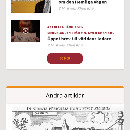
om den Hemliga Vägen
Author
V.M. Kwen Khan Khu
AKTUELLA HÄNDELSER
MEDDELANDEN FRÅN V.M. KWEN KHAN KHU
Öppet brev till världens ledare
Author
V.M. Kwen Khan Khu
SE MER
Andra artiklar