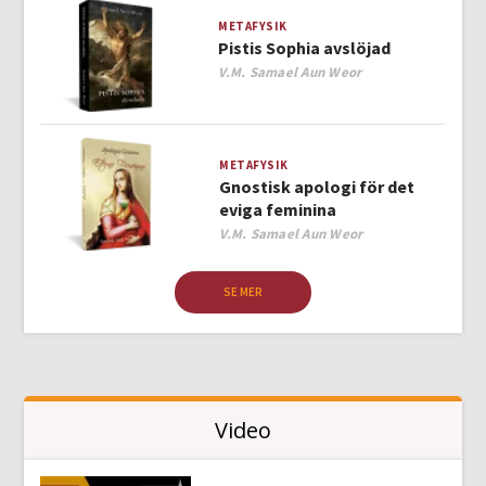
METAFYSIK
Pistis Sophia avslöjad
Author
V.M. Samael Aun Weor
METAFYSIK
Gnostisk apologi för det
eviga feminina
Author
V.M. Samael Aun Weor
SE MER
Video