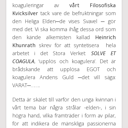
koaguleringar av
vårt Filosofiska
Kvicksilver
tack vare de befruktningar som
den Heliga Elden─de vises Svavel ─ gör
med det. Vi ska komma ihåg dessa ord som
den kände alkemisten kallad
Heinrich
Khunrath
skrev för att syntetisera hela
arbetet i det Stora Verket:
SOLVE ET
COAGULA
, ‘upplös och koagulera’. Det är
brådskande att upplösa EGOT och
koagulera Andens Guld ─det vill säga:
VARAT─……..
Detta är skälet till varför den unga kvinnan i
vårt tema bär några strålar -elden-, i sin
högra hand, vilka framträder i form av pilar,
för att indikera de mänskliga passionerna