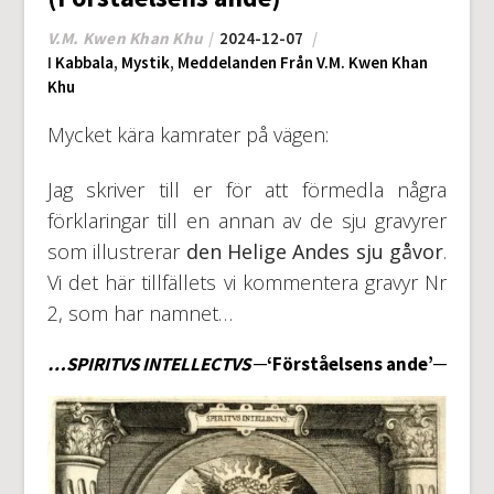
V.M. Kwen Khan Khu
2024-12-07
I
Kabbala
,
Mystik
,
Meddelanden Från V.M. Kwen Khan
Khu
Mycket kära kamrater på vägen:
Jag skriver till er för att förmedla några
förklaringar till en annan av de sju gravyrer
som illustrerar
den Helige Andes sju gåvor
.
Vi det här tillfällets vi kommentera gravyr Nr
2, som har namnet…
…SPIRITVS INTELLECTVS
─‘Förståelsens ande’─