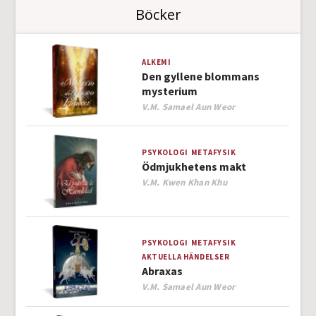
Böcker
ALKEMI
Den gyllene blommans
mysterium
Author
V.M. Samael Aun Weor
PSYKOLOGI
METAFYSIK
Ödmjukhetens makt
Author
V.M. Kwen Khan Khu
PSYKOLOGI
METAFYSIK
AKTUELLA HÄNDELSER
Abraxas
Author
V.M. Samael Aun Weor