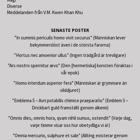
Diverse
Meddelanden från V.M. Kwen Khan Khu
SENASTE POSTER
”In summis periculis homo vivit securus” (Människan lever
bekymmerslöst även i de största farorna)
”Hortus nec amoenior ullus” (Ingen trädgård är trevligare)
”Ars nostro spernitur ævo” (Den [hermetiska] konsten föraktas i
vår epok)
”Homo interdum asperior fera” (Människan är grymmare än
vilddjuret)
”Emblema 5 – Avri potabilis chimice praeparatio” (Emblem 5 –
Drickbart guld framställt genom alkemi)
”Omnis dies, omnis hora, qvam nihil sumus, ostendit” (Varje dag,
varje timme visar oss hur obetydliga vi är)
”Omnia mercurio, sulphure et sale” (Allting existerar genom