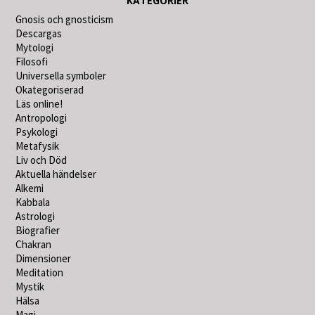
KATEGORIER
Gnosis och gnosticism
Descargas
Mytologi
Filosofi
Universella symboler
Okategoriserad
Läs online!
Antropologi
Psykologi
Metafysik
Liv och Död
Aktuella händelser
Alkemi
Kabbala
Astrologi
Biografier
Chakran
Dimensioner
Meditation
Mystik
Hälsa
Magi