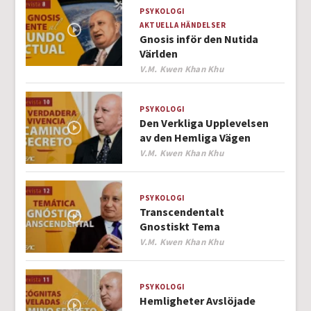
PSYKOLOGI
AKTUELLA HÄNDELSER
Gnosis inför den Nutida
Världen
Author
V.M. Kwen Khan Khu
PSYKOLOGI
Den Verkliga Upplevelsen
av den Hemliga Vägen
Author
V.M. Kwen Khan Khu
PSYKOLOGI
Transcendentalt
Gnostiskt Tema
Author
V.M. Kwen Khan Khu
PSYKOLOGI
Hemligheter Avslöjade