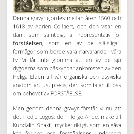
Denna gravyr gjordes mellan åren 1560 och
1618 av Adrien Collaert, och den visar en
dam, som samtidigt är representativ för
förståelsen
, som en av de själsliga
förmågor som borde vara närvarande i våra
liv. Vi får inte glömma att en av de sju
dygderna som påskyndar ankomsten av den
Heliga Elden till vår organiska och psykiska
anatomi är, just precis, den som talar till oss
om behovet av FÖRSTÅELSE.
Men genom denna gravyr förstår vi nu att
det Tredje Logos, den Helige Ande, make till
Kundalini Shakti, mycket riktigt, som en gåva
kan förläna oss
förståelsens
underbara