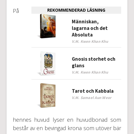
På
REKOMMENDERAD LÄSNING
Människan,
lagarna och det
Absoluta
V.M. Kwen Khan Khu
Gnosis storhet och
glans
V.M. Kwen Khan Khu
Tarot och Kabbala
V.M. Samael Aun Weor
hennes huvud lyser en huvudbonad som
består av en bevingad krona som utöver bär