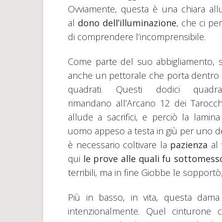
Ovviamente, questa è una chiara all
al
dono dell’illuminazione
, che ci pe
di comprendere l’incomprensibile.
Come parte del suo abbigliamento, s
anche un pettorale che porta dentro 
quadrati. Questi dodici quadra
rimandano all’Arcano 12 dei Tarocch
allude a sacrifici, e perciò la lami
uomo appeso a testa in giù per uno dei 
è necessario coltivare la
pazienza
al 
qui
le prove alle quali fu sottomesso
terribili, ma in fine Giobbe le sopportò
Più in basso, in vita, questa dam
intenzionalmente. Quel cinturone c