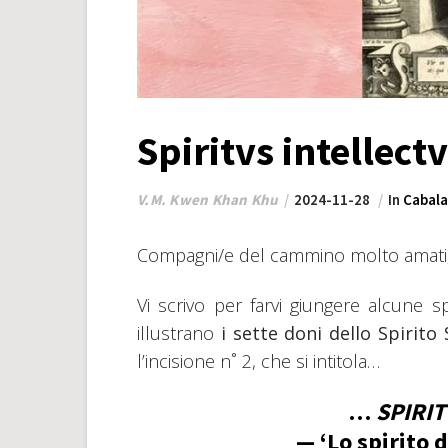
Spiritvs intellect
V.M. Kwen Khan Khu
2024-11-28
In
Cabala
Compagni/e del cammino molto amati
Vi scrivo per farvi giungere alcune sp
illustrano
i sette doni dello Spirito
l’incisione n˚ 2, che si intitola…
…
SPIRIT
— ‘Lo spirito