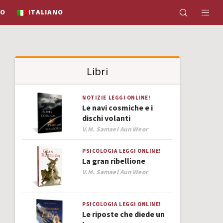
IO
ITALIANO
Libri
NOTIZIE
LEGGI ONLINE!
Le navi cosmiche e i
dischi volanti
Author
V.M. Samael Aun Weor
PSICOLOGIA
LEGGI ONLINE!
La gran ribellione
Author
V.M. Samael Aun Weor
PSICOLOGIA
LEGGI ONLINE!
Le riposte che diede un