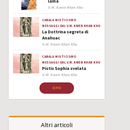
lama
Author
V.M. Kwen Khan Khu
CABALA
MISTICISMO
MESSAGGI DAL V.M. KWEN KHAN KHU
La Dottrina segreta di
Anahuac
Author
V.M. Kwen Khan Khu
CABALA
MISTICISMO
MESSAGGI DAL V.M. KWEN KHAN KHU
Pistis Sophia svelata
Author
V.M. Kwen Khan Khu
DI PIÙ
Altri articoli