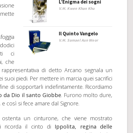
L’Enigma dei sogni
usione
V.M. Kwen Khan Khu
rmette
Il Quinto Vangelo
foggia
V.M. Samael Aun Weor
dodici
ti ci
i, che
na rappresentativa di detto Arcano segnala un
suoi piedi. Per mettere in marcia quei sacrifici
fine di sopportarli indefinitamente. Ricordiamo
 da Dio il santo
Giobbe
. Furono molto dure,
, e così si fece amare dal Signore.
a ostenta un cinturone, che viene mostrato
i ricorda il cinto di
Ippolita, regina delle