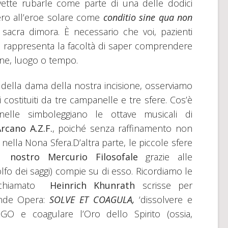
tte rubarle come parte di una delle dodici
sero all’eroe solare come
conditio sine qua non
 sacra dimora. È necessario che voi, pazienti
one rappresenta la facoltà di saper comprendere
ne, luogo o tempo.
della dama della nostra incisione, osserviamo
i costituiti da tre campanelle e tre sfere. Cos’è
nelle simboleggiano le ottave musicali di
rcano A.Z.F.
, poiché senza raffinamento non
nella Nona Sfera.D’altra parte, le piccole sfere
l
nostro Mercurio Filosofale
grazie alle
lfo dei saggi) compie su di esso. Ricordiamo le
 chiamato
Heinrich Khunrath
scrisse per
rande Opera:
SOLVE ET COAGULA
,
‘dissolvere e
EGO e coagulare l’Oro dello Spirito (ossia,