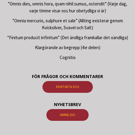
”Omnis dies, omnis hora, qvam nihil sumus, ostendit” (Varje dag,
varje timme visar oss hur obetydliga vi är)
”Omnia mercurio, sulphure et sale” (Allting existerar genom
Kvicksilver, Svavel och Salt)
”Finitum producit infinitum” (Det ändliga framkallar det oändliga)
Klargörande av begrepp (4:e delen)
Cognitio
FÖR FRÅGOR OCH KOMMENTARER
KONTAKTA OSS
NYHETSBREV
ANMÄL DIG