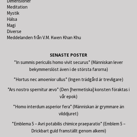
Dimensioner
Meditation
Mystik
Hälsa
Magi
Diverse
Meddelanden från V.M. Kwen Khan Khu
SENASTE POSTER
”In summis periculis homo vivit securus” (Människan lever
bekymmerslöst även i de största farorna)
”Hortus nec amoenior ullus” (Ingen trädgård är trevligare)
”Ars nostro spernitur ævo” (Den [hermetiska] konsten föraktas i
vår epok)
”Homo interdum asperior fera” (Människan är grymmare än
vilddjuret)
”Emblema 5 – Avri potabilis chimice praeparatio” (Emblem 5 –
Drickbart guld framställt genom alkemi)