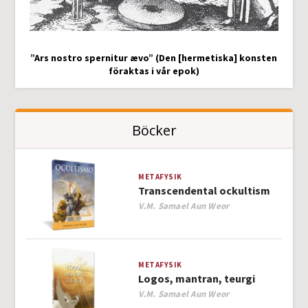
”Ars nostro spernitur ævo” (Den [hermetiska] konsten
föraktas i vår epok)
Böcker
METAFYSIK
Transcendental ockultism
Author
V.M. Samael Aun Weor
METAFYSIK
Logos, mantran, teurgi
Author
V.M. Samael Aun Weor