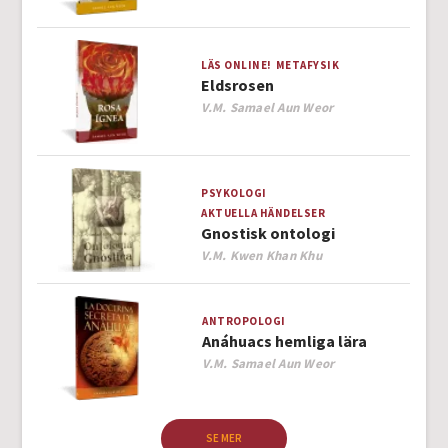
LÄS ONLINE!
METAFYSIK
Eldsrosen
Author
V.M. Samael Aun Weor
PSYKOLOGI
AKTUELLA HÄNDELSER
Gnostisk ontologi
Author
V.M. Kwen Khan Khu
ANTROPOLOGI
Anáhuacs hemliga lära
Author
V.M. Samael Aun Weor
SE MER