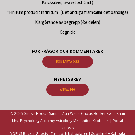
Kvicksilver, Svavel och Salt)
”Finitum producit infinitum” (Det ändliga framkallar det oändliga)
Klargörande av begrepp (4:e delen)
Cognitio
FÖR FRÅGOR OCH KOMMENTARER
KONTAKTA OSS
NYHETSBREV
ANMÄL DIG
© 2026 Gnosis Böcker Samael Aun Weor, Gnosis Böcker Kwen Khan
Khu. Psychology Alchemy Astrology Meditation Kabbalah | Portal
Gnosis
VOPUS Böcker Gnosis -
Tarot och Kabbala, en Läs online! y Kabbala