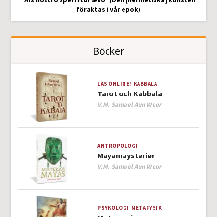
”Ars nostro spernitur ævo” (Den [hermetiska] konsten
föraktas i vår epok)
Böcker
LÄS ONLINE!
KABBALA
Tarot och Kabbala
Author
V.M. Samael Aun Weor
ANTROPOLOGI
Mayamaysterier
Author
V.M. Samael Aun Weor
PSYKOLOGI
METAFYSIK