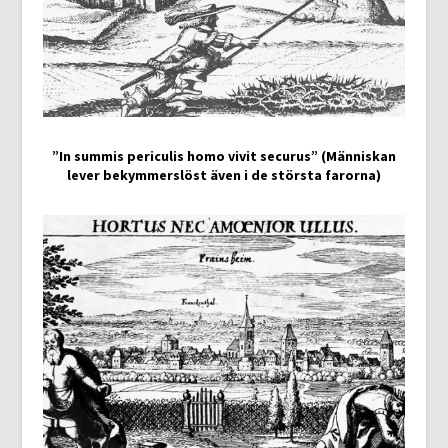
”In summis periculis homo vivit securus” (Människan
lever bekymmerslöst även i de största farorna)