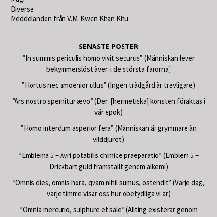
Diverse
Meddelanden från V.M. Kwen Khan Khu
SENASTE POSTER
”In summis periculis homo vivit securus” (Människan lever
bekymmerslöst även i de största farorna)
”Hortus nec amoenior ullus” (Ingen trädgård är trevligare)
”Ars nostro spernitur ævo” (Den [hermetiska] konsten föraktas i
vår epok)
”Homo interdum asperior fera” (Människan är grymmare än
vilddjuret)
”Emblema 5 – Avri potabilis chimice praeparatio” (Emblem 5 –
Drickbart guld framställt genom alkemi)
”Omnis dies, omnis hora, qvam nihil sumus, ostendit” (Varje dag,
varje timme visar oss hur obetydliga vi är)
”Omnia mercurio, sulphure et sale” (Allting existerar genom