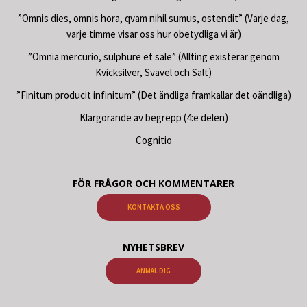
”Omnis dies, omnis hora, qvam nihil sumus, ostendit” (Varje dag,
varje timme visar oss hur obetydliga vi är)
”Omnia mercurio, sulphure et sale” (Allting existerar genom
Kvicksilver, Svavel och Salt)
”Finitum producit infinitum” (Det ändliga framkallar det oändliga)
Klargörande av begrepp (4:e delen)
Cognitio
FÖR FRÅGOR OCH KOMMENTARER
KONTAKTA OSS
NYHETSBREV
ANMÄL DIG