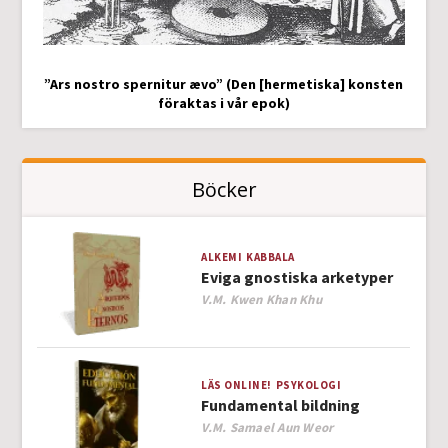
”Ars nostro spernitur ævo” (Den [hermetiska] konsten
föraktas i vår epok)
Böcker
ALKEMI
KABBALA
Eviga gnostiska arketyper
Author
V.M. Kwen Khan Khu
LÄS ONLINE!
PSYKOLOGI
Fundamental bildning
Author
V.M. Samael Aun Weor