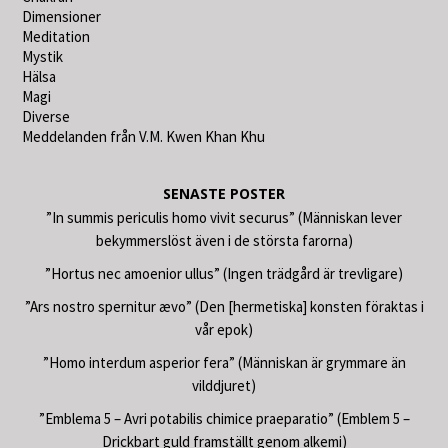
Dimensioner
Meditation
Mystik
Hälsa
Magi
Diverse
Meddelanden från V.M. Kwen Khan Khu
SENASTE POSTER
”In summis periculis homo vivit securus” (Människan lever
bekymmerslöst även i de största farorna)
”Hortus nec amoenior ullus” (Ingen trädgård är trevligare)
”Ars nostro spernitur ævo” (Den [hermetiska] konsten föraktas i
vår epok)
”Homo interdum asperior fera” (Människan är grymmare än
vilddjuret)
”Emblema 5 – Avri potabilis chimice praeparatio” (Emblem 5 –
Drickbart guld framställt genom alkemi)