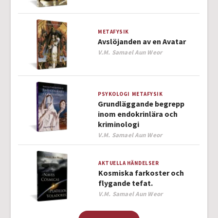
METAFYSIK
Avslöjanden av en Avatar
Author
V.M. Samael Aun Weor
PSYKOLOGI
METAFYSIK
Grundläggande begrepp
inom endokrinlära och
kriminologi
Author
V.M. Samael Aun Weor
AKTUELLA HÄNDELSER
Kosmiska farkoster och
flygande tefat.
Author
V.M. Samael Aun Weor