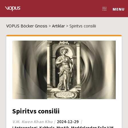
MENU
VOPUS Böcker Gnosis
>
Artiklar
>
Spiritvs consilii
Spiritvs consilii
V.M. Kwen Khan Khu
2024-12-29
I
Antropologi
,
Kabbala
,
Mystik
,
Meddelanden Från V.M.