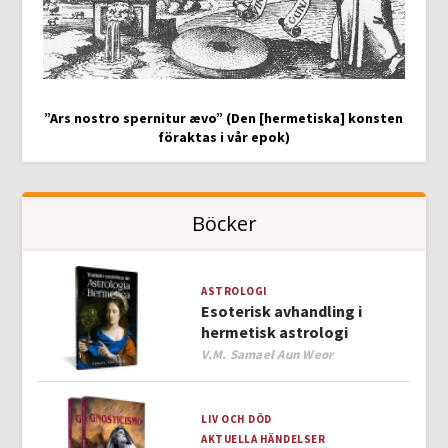
”Ars nostro spernitur ævo” (Den [hermetiska] konsten
föraktas i vår epok)
Böcker
ASTROLOGI
Esoterisk avhandling i
hermetisk astrologi
Author
V.M. Samael Aun Weor
LIV OCH DÖD
AKTUELLA HÄNDELSER