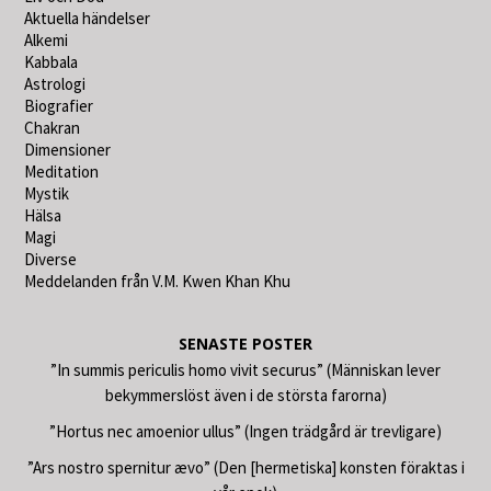
Aktuella händelser
Alkemi
Kabbala
Astrologi
Biografier
Chakran
Dimensioner
Meditation
Mystik
Hälsa
Magi
Diverse
Meddelanden från V.M. Kwen Khan Khu
SENASTE POSTER
”In summis periculis homo vivit securus” (Människan lever
bekymmerslöst även i de största farorna)
”Hortus nec amoenior ullus” (Ingen trädgård är trevligare)
”Ars nostro spernitur ævo” (Den [hermetiska] konsten föraktas i