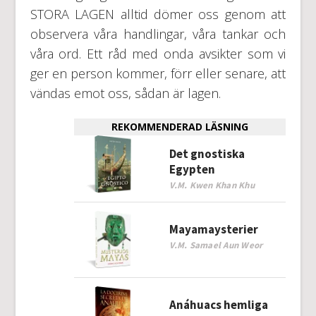
STORA LAGEN alltid dömer oss genom att
observera våra handlingar, våra tankar och
våra ord. Ett råd med onda avsikter som vi
ger en person kommer, förr eller senare, att
vändas emot oss, sådan är lagen.
REKOMMENDERAD LÄSNING
Det gnostiska
Egypten
V.M. Kwen Khan Khu
Mayamaysterier
V.M. Samael Aun Weor
Anáhuacs hemliga