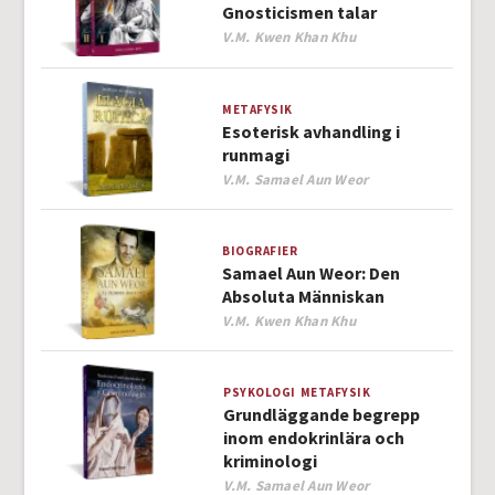
Gnosticismen talar
Author
V.M. Kwen Khan Khu
METAFYSIK
Esoterisk avhandling i
runmagi
Author
V.M. Samael Aun Weor
BIOGRAFIER
Samael Aun Weor: Den
Absoluta Människan
Author
V.M. Kwen Khan Khu
PSYKOLOGI
METAFYSIK
Grundläggande begrepp
inom endokrinlära och
kriminologi
Author
V.M. Samael Aun Weor