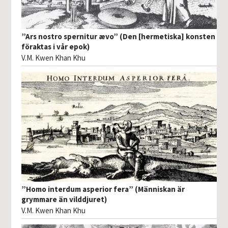
”Ars nostro spernitur ævo” (Den [hermetiska] konsten
föraktas i vår epok)
V.M. Kwen Khan Khu
”Homo interdum asperior fera” (Människan är
grymmare än vilddjuret)
V.M. Kwen Khan Khu