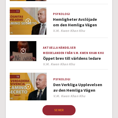
PSYKOLOGI
Hemligheter Avslöjade
om den Hemliga Vägen
Author
V.M. Kwen Khan Khu
AKTUELLA HÄNDELSER
MEDDELANDEN FRÅN V.M. KWEN KHAN KHU
Öppet brev till världens ledare
Author
V.M. Kwen Khan Khu
PSYKOLOGI
Den Verkliga Upplevelsen
av den Hemliga Vägen
Author
V.M. Kwen Khan Khu
SE MER