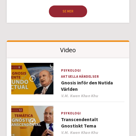
SE MER
Video
PSYKOLOGI
AKTUELLA HÄNDELSER
Gnosis inför den Nutida
Världen
Author
V.M. Kwen Khan Khu
PSYKOLOGI
Transcendentalt
Gnostiskt Tema
Author
V.M. Kwen Khan Khu