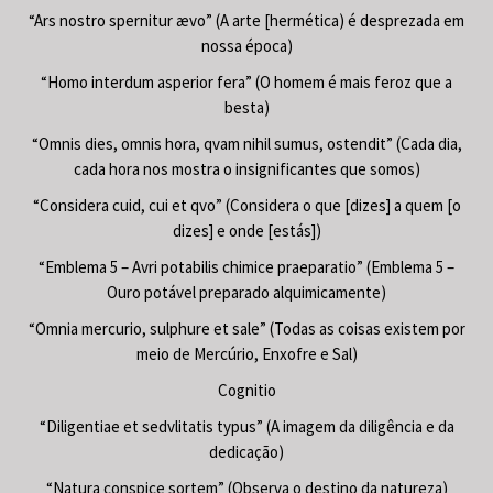
“Ars nostro spernitur ævo” (A arte [hermética) é desprezada em
nossa época)
“Homo interdum asperior fera” (O homem é mais feroz que a
besta)
“Omnis dies, omnis hora, qvam nihil sumus, ostendit” (Cada dia,
cada hora nos mostra o insignificantes que somos)
“Considera cuid, cui et qvo” (Considera o que [dizes] a quem [o
dizes] e onde [estás])
“Emblema 5 – Avri potabilis chimice praeparatio” (Emblema 5 –
Ouro potável preparado alquimicamente)
“Omnia mercurio, sulphure et sale” (Todas as coisas existem por
meio de Mercúrio, Enxofre e Sal)
Cognitio
“Diligentiae et sedvlitatis typus” (A imagem da diligência e da
dedicação)
“Natura conspice sortem” (Observa o destino da natureza)