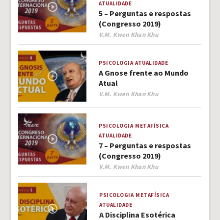
ATUALIDADE
5 – Perguntas e respostas
(Congresso 2019)
Author
V.M. Kwen Khan Khu
PSICOLOGIA
ATUALIDADE
A Gnose frente ao Mundo
Atual
Author
V.M. Kwen Khan Khu
PSICOLOGIA
METAFÍSICA
ATUALIDADE
7 – Perguntas e respostas
(Congresso 2019)
Author
V.M. Kwen Khan Khu
PSICOLOGIA
METAFÍSICA
ATUALIDADE
A Disciplina Esotérica