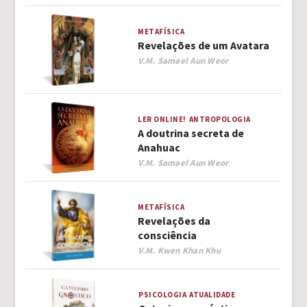
METAFÍSICA
Revelações de um Avatara
Author
V.M. Samael Aun Weor
LER ONLINE!
ANTROPOLOGIA
A doutrina secreta de
Anahuac
Author
V.M. Samael Aun Weor
METAFÍSICA
Revelações da
consciência
Author
V.M. Kwen Khan Khu
PSICOLOGIA
ATUALIDADE