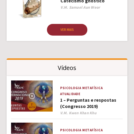
Catecismo gnóstico
Author
V.M. Samael Aun Weor
VER MAIS
Vídeos
PSICOLOGIA
METAFÍSICA
ATUALIDADE
1 – Perguntas e respostas
(Congresso 2019)
Author
V.M. Kwen Khan Khu
PSICOLOGIA
METAFÍSICA