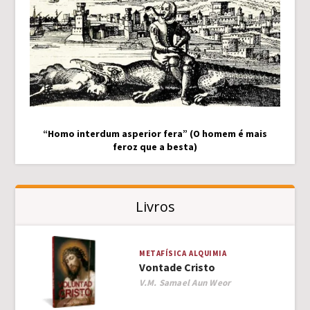
“Homo interdum asperior fera” (O homem é mais
feroz que a besta)
Livros
METAFÍSICA
ALQUIMIA
Vontade Cristo
Author
V.M. Samael Aun Weor