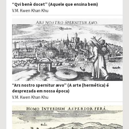
“Qvi benè docet” (Aquele que ensina bem)
V.M. Kwen Khan Khu
“Ars nostro spernitur ævo” (A arte [hermética) é
desprezada em nossa época)
V.M. Kwen Khan Khu