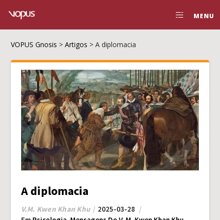
MENU
VOPUS Gnosis
>
Artigos
>
A diplomacia
A diplomacia
V.M. Kwen Khan Khu
2025-03-28
Em
Psicologia
,
Mensagens Do V. M. Kwen Khan Khu