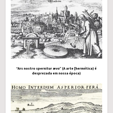
“Ars nostro spernitur ævo” (A arte [hermética) é
desprezada em nossa época)