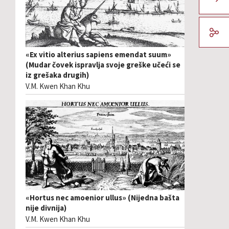
«Ex vitio alterius sapiens emendat suum»
(Mudar čovek ispravlja svoje greške učeći se
iz grešaka drugih)
V.M. Kwen Khan Khu
«Hortus nec amoenior ullus» (Nijedna bašta
nije divnija)
V.M. Kwen Khan Khu