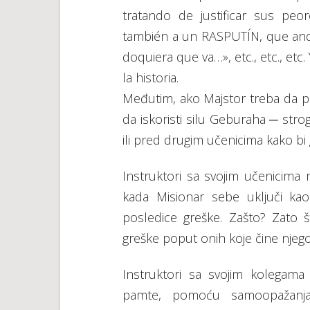
tratando de justificar sus pe
también a un RASPUTÍN, que an
doquiera que va…», etc., etc., e
la historia.
Međutim, ako Majstor treba da p
da iskoristi silu Geburaha ─ str
ili pred drugim učenicima kako bi 
Instruktori sa svojim učenicima mo
kada Misionar sebe uključi ka
posledice greške. Zašto? Zato 
greške poput onih koje čine njegov
Instruktori sa svojim kolegama
pamte, pomoću samoopažanja