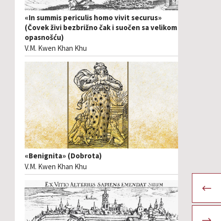
«In summis periculis homo vivit securus»
(Čovek živi bezbrižno čak i suočen sa velikom
opasnošću)
V.M. Kwen Khan Khu
«Benignita» (Dobrota)
V.M. Kwen Khan Khu