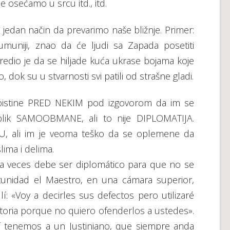
 osećamo u srcu itd., itd.
jedan način da prevarimo naše bližnje. Primer:
umuniji, znao da će ljudi sa Zapada posetiti
edio je da se hiljade kuća ukrase bojama koje
, dok su u stvarnosti svi patili od strašne gladi.
istine PRED NEKIM pod izgovorom da im se
oblik SAMOOBMANE, ali to nije DIPLOMATIJA.
, ali im je veoma teško da se oplemene da
lima i delima.
a veces debe ser diplomático para que no se
unidad el Maestro, en una cámara superior,
í: «Voy a decirles sus defectos pero utilizaré
toria porque no quiero ofenderlos a ustedes».
 tenemos a un Justiniano, que siempre anda