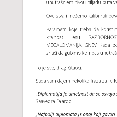
unutrašnjem nivou hiljadu puta ve
Ove stvari možemo kalibrirati p
Parametri koje treba da koristim
krajnost jesu RAZBORNOS
MEGALOMANIJA, GNEV. Kada po
znači da gubimo kompas unutrašn
To je sve, dragi čitaoci.
Sada vam dajem nekoliko fraza za refle
„Diplomatija je umetnost da se osvaja 
Saavedra Fajardo
„Najbolji diplomata je onaj koji govori 