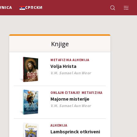
VNICA
СРПСКИ
Knjige
METAFIZIKA
ALHEMIJA
Volja Hrista
Author
V.M. Samael Aun Weor
ONLAJN ČITANJE!
METAFIZIKA
Majorne misterije
Author
V.M. Samael Aun Weor
ALHEMIJA
Lambsprinck otkriveni