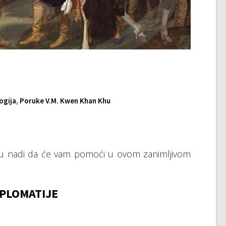
ogija
,
Poruke V.M. Kwen Khan Khu
 u nadi da će vam pomoći u ovom zanimljivom
PLOMATIJE