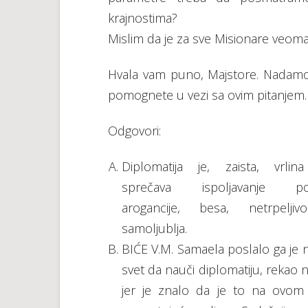
krajnostima?
Mislim da je za sve Misionare veom
Hvala vam puno, Majstore. Nadam
pomognete u vezi sa ovim pitanjem.
Odgovori:
Diplomatija je, zaista, vrlin
sprečava ispoljavanje po
arogancije, besa, netrpeljiv
samoljublja.
BIĆE V.M. Samaela poslalo ga je n
svet da nauči diplomatiju, rekao 
jer je znalo da je to na ovom