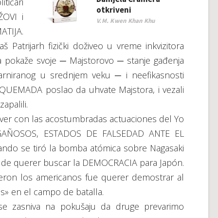
tičari
otkriveni
ŽOVI i
V.M. Kwen Khan Khu
ATIJA.
š Patrijarh fizički doživeo u vreme inkvizitora
 pokaže svoje ─ Majstorovo ─ stanje gađenja
rniranog u srednjem veku ─ i neefikasnosti
RQUEMADA poslao da uhvate Majstora, i vezali
apalili.
 ver con las acostumbradas actuaciones del Yo
NGAÑOSOS, ESTADOS DE FALSEDAD ANTE EL
do se tiró la bomba atómica sobre Nagasaki
s de querer buscar la DEMOCRACIA para Japón.
ieron los americanos fue querer demostrar al
 en el campo de batalla.
r se zasniva na pokušaju da druge prevarimo