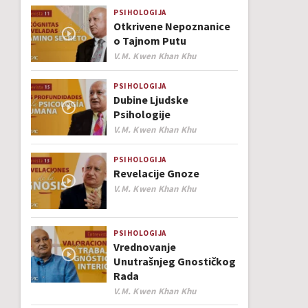
PSIHOLOGIJA
Otkrivene Nepoznanice
o Tajnom Putu
Author
V.M. Kwen Khan Khu
PSIHOLOGIJA
Dubine Ljudske
Psihologije
Author
V.M. Kwen Khan Khu
PSIHOLOGIJA
Revelacije Gnoze
Author
V.M. Kwen Khan Khu
PSIHOLOGIJA
Vrednovanje
Unutrašnjeg Gnostičkog
Rada
Author
V.M. Kwen Khan Khu