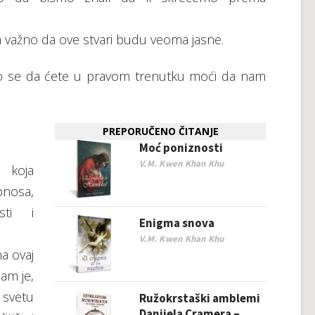
a važno da ove stvari budu veoma jasne.
o se da ćete u pravom trenutku moći da nam
PREPORUČENO ČITANJE
Moć poniznosti
V.M. Kwen Khan Khu
a koja
nosa,
osti i
Enigma snova
V.M. Kwen Khan Khu
a ovaj
nam je,
 svetu
Ružokrstaški amblemi
Danijela Cramera –