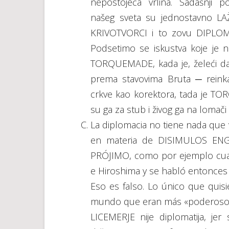
nepostojeća vrlina. Sadašnji poli
našeg sveta su jednostavno LA
KRIVOTVORCI i to zovu DIPLOM
Podsetimo se iskustva koje je na
TORQUEMADE, kada je, želeći da
prema stavovima Bruta ─ reinka
crkve kao korektora, tada je TO
su ga za stub i živog ga na lomači z
La diplomacia no tiene nada que
en materia de DISIMULOS E
PRÓJIMO, como por ejemplo cuan
e Hiroshima y se habló entonce
Eso es falso. Lo único que quis
mundo que eran más «poderosos»
LICEMERJE nije diplomatija, je