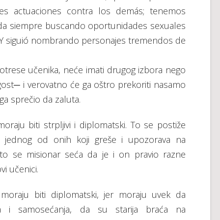
ores actuaciones contra los demás; tenemos
da siempre buscando oportunidades sexuales
tc. Y siguió nombrando personajes tremendos de
otrese učenika, neće imati drugog izbora nego
ogost─ i verovatno će ga oštro prekoriti nasamo
ga sprečio da zaluta.
raju biti strpljivi i diplomatski. To se postiže
o jednog od onih koji greše i upozorava na
što se misionar seća da je i on pravio razne
i učenici.
 moraju biti diplomatski, jer moraju uvek da
 i samosećanja, da su starija braća na