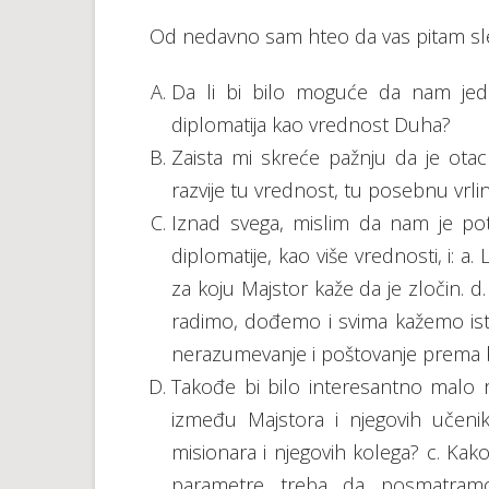
Od nedavno sam hteo da vas pitam sl
Da li bi bilo moguće da nam je
diplomatija kao vrednost Duha?
Zaista mi skreće pažnju da je ota
razvije tu vrednost, tu posebnu vrli
Iznad svega, mislim da nam je po
diplomatije, kao više vrednosti, i: a.
za koju Majstor kaže da je zločin. d.
radimo, dođemo i svima kažemo isti
nerazumevanje i poštovanje prema b
Takođe bi bilo interesantno malo ras
između Majstora i njegovih učeni
misionara i njegovih kolega? c. Ka
parametre treba da posmatram