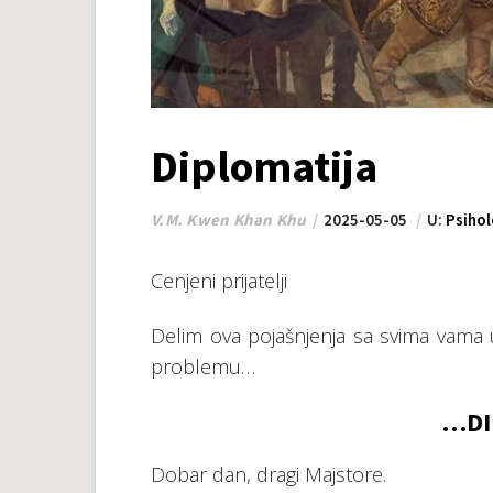
Diplomatija
V.M. Kwen Khan Khu
2025-05-05
U:
Psihol
Cenjeni prijatelji
Delim ova pojašnjenja sa svima vama
problemu…
…DI
Dobar dan, dragi Majstore.