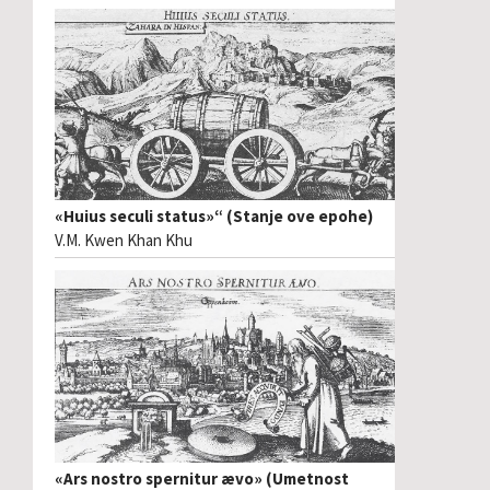
«Huius seculi status»“ (Stanje ove epohe)
V.M. Kwen Khan Khu
«Ars nostro spernitur ævo» (Umetnost