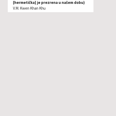
[hermetička] je prezrena u našem dobu)
V.M. Kwen Khan Khu