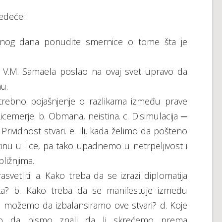
edeće:
dnog dana ponudite smernice o tome šta je
c V.M. Samaela poslao na ovaj svet upravo da
nu.
trebno pojašnjenje o razlikama između prave
 Licemerje. b. Obmana, neistina. c. Disimulacija ─
 Prividnost stvari. e. Ili, kada želimo da pošteno
nu u lice, pa tako upadnemo u netrpeljivost i
ližnjima.
vetliti: a. Kako treba da se izrazi diplomatija
ka? b. Kako treba da se manifestuje između
ko možemo da izbalansiramo ove stvari? d. Koje
o da bismo znali da li skrećemo prema