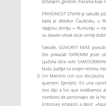
držanjem, gestom, frazama koje ne
PRIVIDNOST STVARI je takođe još 
kada je diktator Čaušesku, u R
njegovu zemlju ─ Rumuniju ─ nar
su davale utisak da je zemlji dobro
Takođe, GOVORITI NEKE pseudo
želi prikazati ISKRENIM jeste 
Ljudska bića vole SAMOOBMANU
budu pažljivi sa svojim rečima, mis
Un Maestro con sus discípulos 
quemen. Ejemplo: En una oport
nos dijo a los que estábamos all
nombres de personajes de la his
Entonces empezó a decir: «Aquí