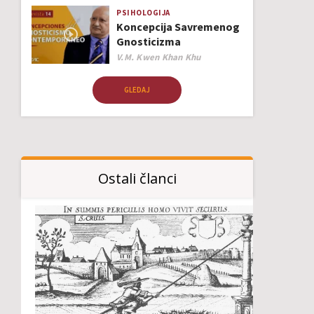
PSIHOLOGIJA
Koncepcija Savremenog
Gnosticizma
Author
V.M. Kwen Khan Khu
GLEDAJ
Ostali članci