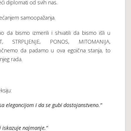
ći diplomati od svih nas.
ovećanjem samoopažanja.
o da bismo izmerili i shvatili da bismo išli u
T, STRPLJENJE, PONOS, MITOMANIJA,
čnemo da padamo u ova egoična stanja, to
jeg rada.
ksiju:
sa elegancijom i da se gubi dostojanstveno.“
i iskazuje najmanje.“