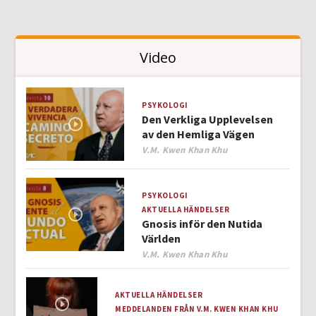
Video
PSYKOLOGI
Den Verkliga Upplevelsen
av den Hemliga Vägen
Author
V.M. Kwen Khan Khu
PSYKOLOGI
AKTUELLA HÄNDELSER
Gnosis inför den Nutida
Världen
Author
V.M. Kwen Khan Khu
AKTUELLA HÄNDELSER
MEDDELANDEN FRÅN V.M. KWEN KHAN KHU