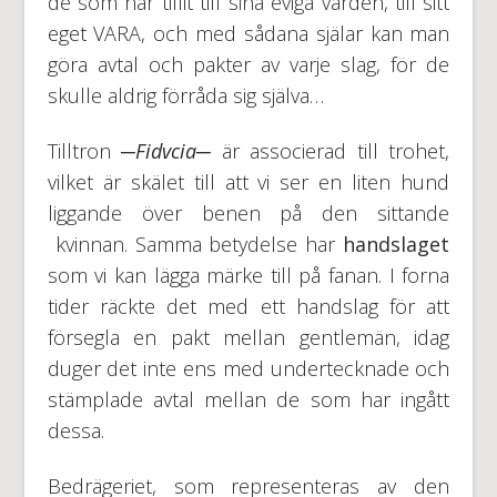
de som har tillit till sina eviga värden, till sitt
eget VARA, och med sådana själar kan man
göra avtal och pakter av varje slag, för de
skulle aldrig förråda sig själva…
Tilltron ─
Fidvcia
─ är associerad till trohet,
vilket är skälet till att vi ser en liten hund
liggande över benen på den sittande
kvinnan. Samma betydelse har
handslaget
som vi kan lägga märke till på fanan. I forna
tider räckte det med ett handslag för att
försegla en pakt mellan gentlemän, idag
duger det inte ens med undertecknade och
stämplade avtal mellan de som har ingått
dessa.
Bedrägeriet, som representeras av den