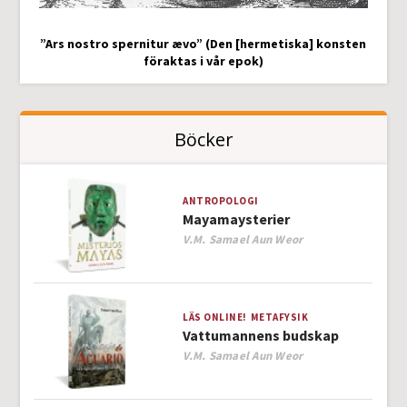
”Ars nostro spernitur ævo” (Den [hermetiska] konsten
föraktas i vår epok)
Böcker
ANTROPOLOGI
Mayamaysterier
Author
V.M. Samael Aun Weor
LÄS ONLINE!
METAFYSIK
Vattumannens budskap
Author
V.M. Samael Aun Weor