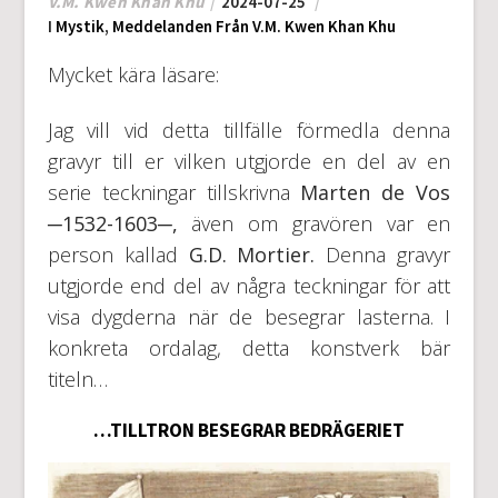
V.M. Kwen Khan Khu
2024-07-25
I
Mystik
,
Meddelanden Från V.M. Kwen Khan Khu
Mycket kära läsare:
Jag vill vid detta tillfälle förmedla denna
gravyr till er vilken utgjorde en del av en
serie teckningar tillskrivna
Marten de Vos
─1532-1603─,
även om gravören var en
person kallad
G.D. Mortier.
Denna gravyr
utgjorde end del av några teckningar för att
visa dygderna när de besegrar lasterna. I
konkreta ordalag, detta konstverk bär
titeln…
…TILLTRON BESEGRAR BEDRÄGERIET