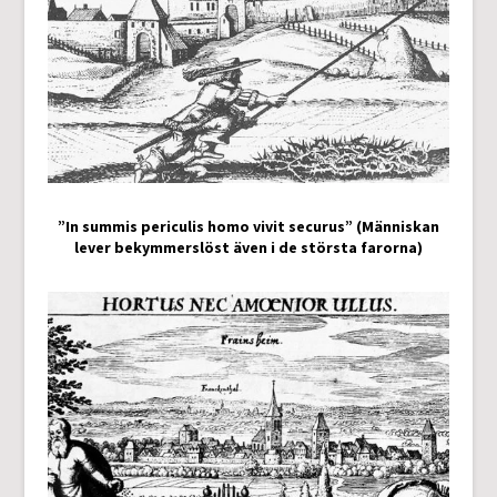
”In summis periculis homo vivit securus” (Människan
lever bekymmerslöst även i de största farorna)