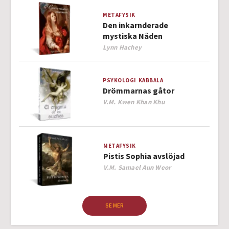
METAFYSIK
Den inkarnderade
mystiska Nåden
Author
Lynn Hachey
PSYKOLOGI
KABBALA
Drömmarnas gåtor
Author
V.M. Kwen Khan Khu
METAFYSIK
Pistis Sophia avslöjad
Author
V.M. Samael Aun Weor
SE MER