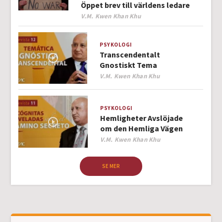
Öppet brev till världens ledare
Author
V.M. Kwen Khan Khu
PSYKOLOGI
Transcendentalt
Gnostiskt Tema
Author
V.M. Kwen Khan Khu
PSYKOLOGI
Hemligheter Avslöjade
om den Hemliga Vägen
Author
V.M. Kwen Khan Khu
SE MER