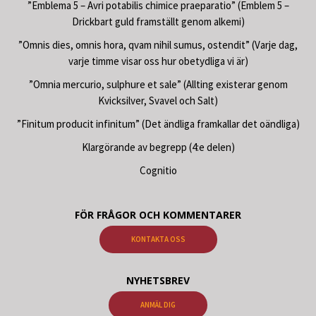
”Emblema 5 – Avri potabilis chimice praeparatio” (Emblem 5 –
Drickbart guld framställt genom alkemi)
”Omnis dies, omnis hora, qvam nihil sumus, ostendit” (Varje dag,
varje timme visar oss hur obetydliga vi är)
”Omnia mercurio, sulphure et sale” (Allting existerar genom
Kvicksilver, Svavel och Salt)
”Finitum producit infinitum” (Det ändliga framkallar det oändliga)
Klargörande av begrepp (4:e delen)
Cognitio
FÖR FRÅGOR OCH KOMMENTARER
KONTAKTA OSS
NYHETSBREV
ANMÄL DIG