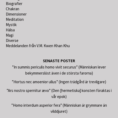
Biografier
Chakran
Dimensioner
Meditation
Mystik
Hälsa
Magi
Diverse
Meddelanden från V.M. Kwen Khan Khu
SENASTE POSTER
”In summis periculis homo vivit securus” (Människan lever
bekymmerslöst även i de största farorna)
”Hortus nec amoenior ullus” (Ingen trädgård är trevligare)
”Ars nostro spernitur ævo” (Den [hermetiska] konsten föraktas i
vår epok)
”Homo interdum asperior fera” (Människan är grymmare än
vilddjuret)