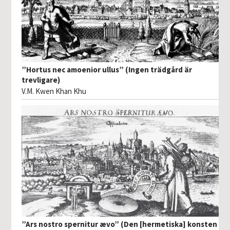
”Hortus nec amoenior ullus” (Ingen trädgård är
trevligare)
V.M. Kwen Khan Khu
”Ars nostro spernitur ævo” (Den [hermetiska] konsten