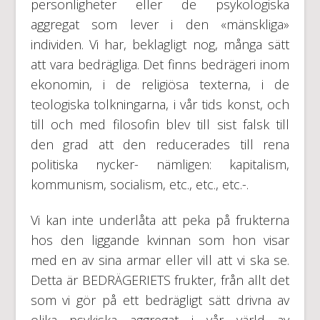
personligheter eller de psykologiska
aggregat som lever i den «mänskliga»
individen. Vi har, beklagligt nog, många sätt
att vara bedrägliga. Det finns bedrägeri inom
ekonomin, i de religiösa texterna, i de
teologiska tolkningarna, i vår tids konst, och
till och med filosofin blev till sist falsk till
den grad att den reducerades till rena
politiska nycker- nämligen: kapitalism,
kommunism, socialism, etc., etc., etc.-.
Vi kan inte underlåta att peka på frukterna
hos den liggande kvinnan som hon visar
med en av sina armar eller vill att vi ska se.
Detta är BEDRÄGERIETS frukter, från allt det
som vi gör på ett bedrägligt sätt drivna av
olika psykiska aggregat i vår värld av