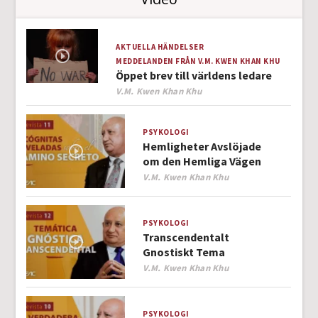
AKTUELLA HÄNDELSER
MEDDELANDEN FRÅN V.M. KWEN KHAN KHU
Öppet brev till världens ledare
Author
V.M. Kwen Khan Khu
PSYKOLOGI
Hemligheter Avslöjade
om den Hemliga Vägen
Author
V.M. Kwen Khan Khu
PSYKOLOGI
Transcendentalt
Gnostiskt Tema
Author
V.M. Kwen Khan Khu
PSYKOLOGI