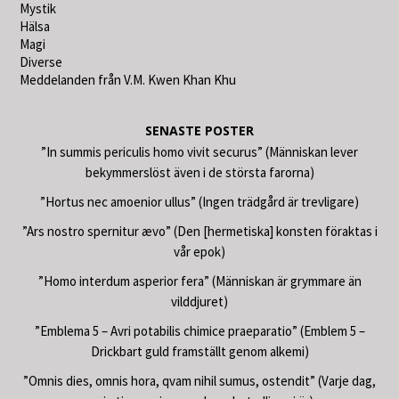
Mystik
Hälsa
Magi
Diverse
Meddelanden från V.M. Kwen Khan Khu
SENASTE POSTER
”In summis periculis homo vivit securus” (Människan lever
bekymmerslöst även i de största farorna)
”Hortus nec amoenior ullus” (Ingen trädgård är trevligare)
”Ars nostro spernitur ævo” (Den [hermetiska] konsten föraktas i
vår epok)
”Homo interdum asperior fera” (Människan är grymmare än
vilddjuret)
”Emblema 5 – Avri potabilis chimice praeparatio” (Emblem 5 –
Drickbart guld framställt genom alkemi)
”Omnis dies, omnis hora, qvam nihil sumus, ostendit” (Varje dag,