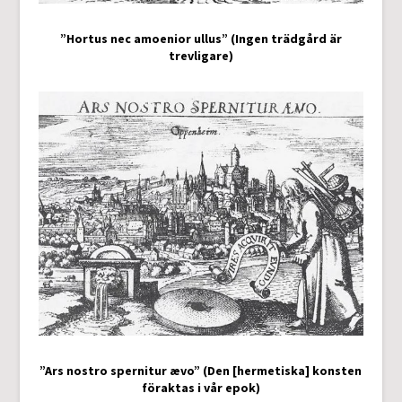
”Hortus nec amoenior ullus” (Ingen trädgård är
trevligare)
”Ars nostro spernitur ævo” (Den [hermetiska] konsten
föraktas i vår epok)