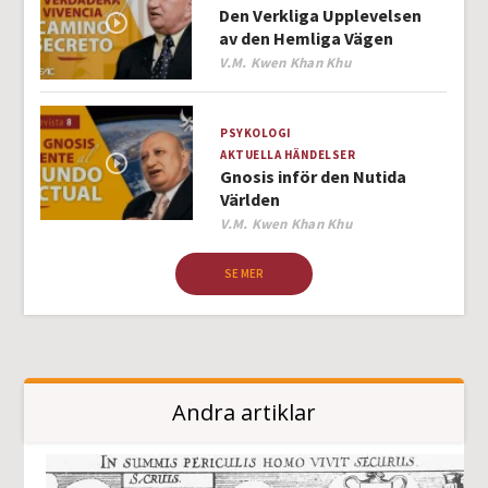
Den Verkliga Upplevelsen
av den Hemliga Vägen
Author
V.M. Kwen Khan Khu
PSYKOLOGI
AKTUELLA HÄNDELSER
Gnosis inför den Nutida
Världen
Author
V.M. Kwen Khan Khu
SE MER
Andra artiklar