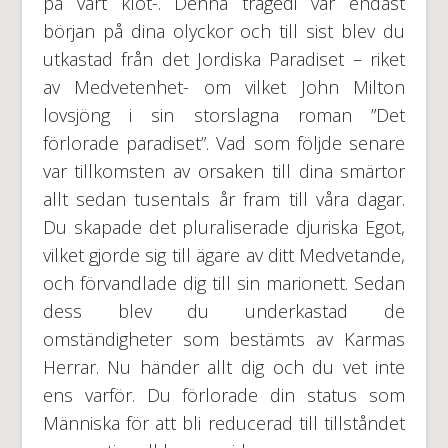
på vårt klot-. Denna tragedi var endast
början på dina olyckor och till sist blev du
utkastad från det Jordiska Paradiset – riket
av Medvetenhet- om vilket John Milton
lovsjöng i sin storslagna roman ”Det
förlorade paradiset”. Vad som följde senare
var tillkomsten av orsaken till dina smärtor
allt sedan tusentals år fram till våra dagar.
Du skapade det pluraliserade djuriska Egot,
vilket gjorde sig till ägare av ditt Medvetande,
och förvandlade dig till sin marionett. Sedan
dess blev du underkastad de
omständigheter som bestämts av Karmas
Herrar. Nu händer allt dig och du vet inte
ens varför. Du förlorade din status som
Människa för att bli reducerad till tillståndet