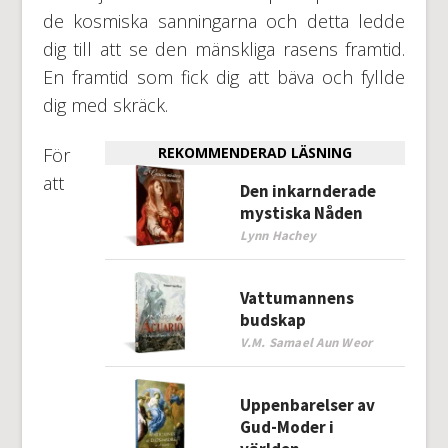
de kosmiska sanningarna och detta ledde
dig till att se den mänskliga rasens framtid.
En framtid som fick dig att bäva och fyllde
dig med skräck.
För
REKOMMENDERAD LÄSNING
att
Den inkarnderade
mystiska Nåden
Lynn Hachey
Vattumannens
budskap
V.M. Samael Aun Weor
Uppenbarelser av
Gud-Moder i