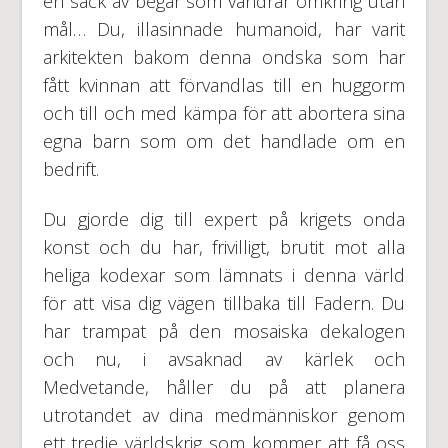
en säck av begär som vandrar omkring utan
mål… Du, illasinnade humanoid, har varit
arkitekten bakom denna ondska som har
fått kvinnan att förvandlas till en huggorm
och till och med kämpa för att abortera sina
egna barn som om det handlade om en
bedrift.
Du gjorde dig till expert på krigets onda
konst och du har, frivilligt, brutit mot alla
heliga kodexar som lämnats i denna värld
för att visa dig vägen tillbaka till Fadern. Du
har trampat på den mosaiska dekalogen
och nu, i avsaknad av kärlek och
Medvetande, håller du på att planera
utrotandet av dina medmänniskor genom
ett tredje världskrig som kommer att få oss