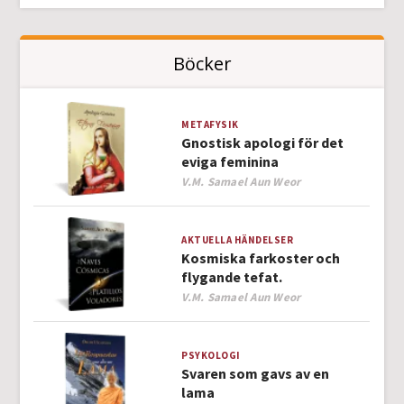
Böcker
METAFYSIK
Gnostisk apologi för det
eviga feminina
Author
V.M. Samael Aun Weor
AKTUELLA HÄNDELSER
Kosmiska farkoster och
flygande tefat.
Author
V.M. Samael Aun Weor
PSYKOLOGI
Svaren som gavs av en
lama