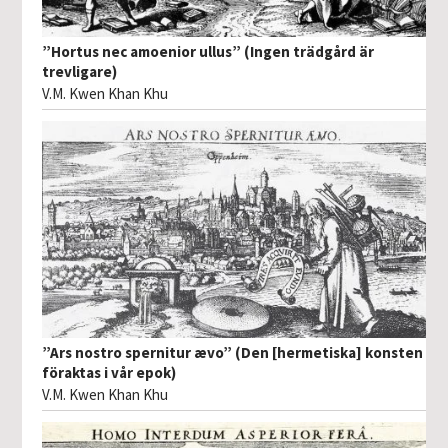
”Hortus nec amoenior ullus” (Ingen trädgård är
trevligare)
V.M. Kwen Khan Khu
”Ars nostro spernitur ævo” (Den [hermetiska] konsten
föraktas i vår epok)
V.M. Kwen Khan Khu