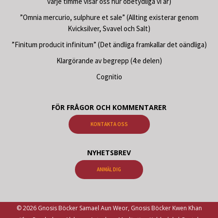
varje timme visar oss hur obetydliga vi är)
”Omnia mercurio, sulphure et sale” (Allting existerar genom
Kvicksilver, Svavel och Salt)
”Finitum producit infinitum” (Det ändliga framkallar det oändliga)
Klargörande av begrepp (4:e delen)
Cognitio
FÖR FRÅGOR OCH KOMMENTARER
KONTAKTA OSS
NYHETSBREV
ANMÄL DIG
© 2026 Gnosis Böcker Samael Aun Weor, Gnosis Böcker Kwen Khan