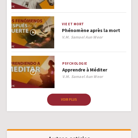
VIE ET MORT
Phénomène après la mort
Author
V.M. Samael Aun Weor
PSYCHOLOGIE
Apprendre à Méditer
Author
V.M. Samael Aun Weor
VOIR PLUS