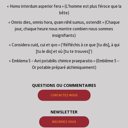
« Homo interdum asperior fera » (L’homme est plus féroce que la
bête)
« Omnis dies, omnis hora, qvam nihil sumus, ostendit » (Chaque
jour, chaque heure nous montre combien nous sommes
insignifiants)
« Considera cuid, cui et qvo » (‘Réfléchis à ce que [tu dis], à qui
[tu le dis] et où [tu te trouves]’)
« Emblema 5 – Avri potabilis chimice praeparatio » (Emblème 5 –
Or potable préparé alchimiquement)
QUESTIONS OU COMMENTAIRES
CONTACTEZ-NOUS
NEWSLETTER
INSCRIVEZ-VOUS