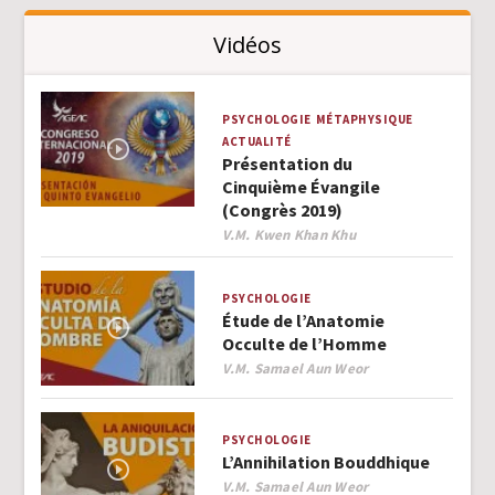
Vidéos
PSYCHOLOGIE
MÉTAPHYSIQUE
ACTUALITÉ
Présentation du
Cinquième Évangile
(Congrès 2019)
Author
V.M. Kwen Khan Khu
PSYCHOLOGIE
Étude de l’Anatomie
Occulte de l’Homme
Author
V.M. Samael Aun Weor
PSYCHOLOGIE
L’Annihilation Bouddhique
Author
V.M. Samael Aun Weor