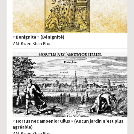
« Benignita » (Bénignité)
V.M. Kwen Khan Khu
« Hortus nec amoenior ullus » (Aucun jardin n’est plus
agréable)
V.M. Kwen Khan Khu