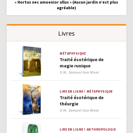
« Hortus nec amoenior ullus » (Aucun jardin n’est plus
agréable)
Livres
MÉTAPHYSIQUE
Traité ésotérique de
magie runique
Author
V.M. Samael Aun Weor
LIRE EN LIGNE !
MÉTAPHYSIQUE
Traité ésotérique de
théurgie
Author
V.M. Samael Aun Weor
LIRE EN LIGNE !
ANTHROPOLOGIE