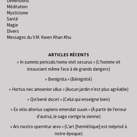
Dimensions
Méditation
Mysticisme
Santé
Magie
Divers
Messages du V.M. Kwen Khan Khu
ARTICLES RÉCENTS
« In summis periculis homo vivit securus » (L’homme vit
insouciant même face à de grands dangers)
« Benignita » (Bénignité)
« Hortus nec amoenior ullus » (Aucun jardin n’est plus agréable)
« Qvi benè docet » (Celui qui enseigne bien)
« Ex vitio alterius sapiens emendat suum » (À partir de l’erreur
d’autrui, le sage corrige la sienne)
« Ars nostro spernitur ævo » (L’art [hermétique] est méprisé à
notre époque)