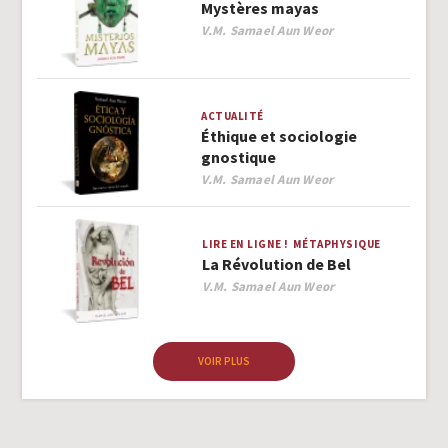
Mystères mayas
Author
V.M. Samael Aun Weor
ACTUALITÉ
Éthique et sociologie
gnostique
Author
V.M. Samael Aun Weor
LIRE EN LIGNE !
MÉTAPHYSIQUE
La Révolution de Bel
Author
V.M. Samael Aun Weor
VOIR PLUS