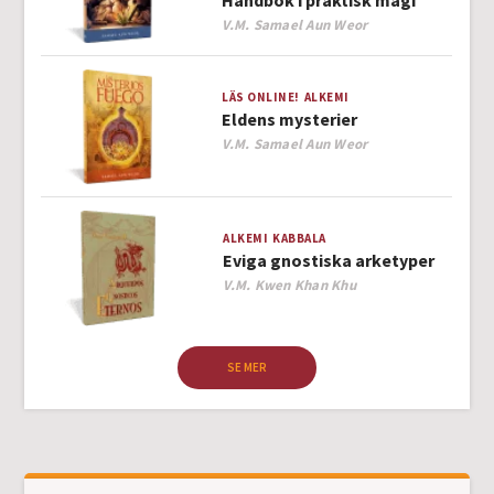
Handbok i praktisk magi
Author
V.M. Samael Aun Weor
LÄS ONLINE!
ALKEMI
Eldens mysterier
Author
V.M. Samael Aun Weor
ALKEMI
KABBALA
Eviga gnostiska arketyper
Author
V.M. Kwen Khan Khu
SE MER