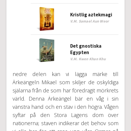
Kristlig aztekmagi
V.M. Samael Aun Weor
Det gnostiska
Egypten
V.M. Kwen Khan Khu
nedre delen kan vi lägga märke till
Ärkeängeln Mikael som skiljer de oskyldiga
själarna från de som har föredragit mörkrets
värld. Denna Ärkeängel bär en våg i sin
vänstra hand och en stav i den högra. Vågen
syftar på den Stora Lagens dom över
nationerna; staven indikerar det behov som