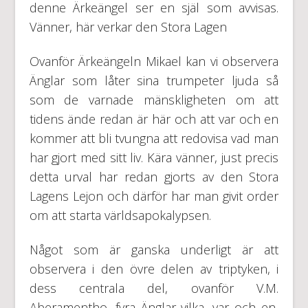
denne Ärkeängel ser en själ som avvisas.
Vänner, här verkar den Stora Lagen
Ovanför Ärkeängeln Mikael kan vi observera
Änglar som låter sina trumpeter ljuda så
som de varnade mänskligheten om att
tidens ände redan är här och att var och en
kommer att bli tvungna att redovisa vad man
har gjort med sitt liv. Kära vänner, just precis
detta urval har redan gjorts av den Stora
Lagens Lejon och därför har man givit order
om att starta världsapokalypsen.
Något som är ganska underligt är att
observera i den övre delen av triptyken, i
dess centrala del, ovanför V.M.
Aberamentho, fyra Änglar vilka, var och en,