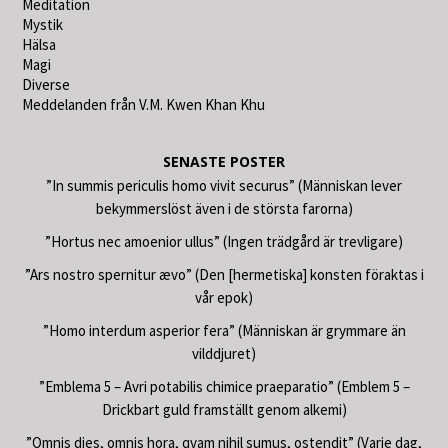
Meditation
Mystik
Hälsa
Magi
Diverse
Meddelanden från V.M. Kwen Khan Khu
SENASTE POSTER
”In summis periculis homo vivit securus” (Människan lever
bekymmerslöst även i de största farorna)
”Hortus nec amoenior ullus” (Ingen trädgård är trevligare)
”Ars nostro spernitur ævo” (Den [hermetiska] konsten föraktas i
vår epok)
”Homo interdum asperior fera” (Människan är grymmare än
vilddjuret)
”Emblema 5 – Avri potabilis chimice praeparatio” (Emblem 5 –
Drickbart guld framställt genom alkemi)
”Omnis dies, omnis hora, qvam nihil sumus, ostendit” (Varje dag,