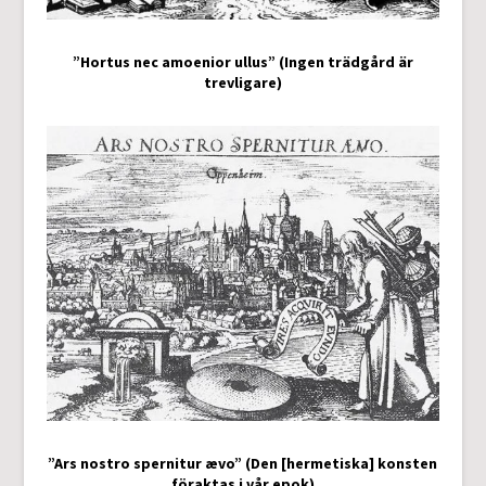
”Hortus nec amoenior ullus” (Ingen trädgård är
trevligare)
”Ars nostro spernitur ævo” (Den [hermetiska] konsten
föraktas i vår epok)