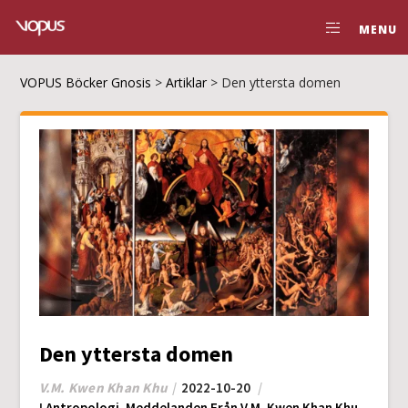
MENU
VOPUS Böcker Gnosis
>
Artiklar
>
Den yttersta domen
Den yttersta domen
V.M. Kwen Khan Khu
2022-10-20
I
Antropologi
,
Meddelanden Från V.M. Kwen Khan Khu