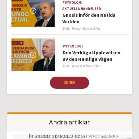
PSYKOLOGI
AKTUELLA HÄNDELSER
Gnosis inför den Nutida
Världen
Author
V.M. Kwen Khan Khu
PSYKOLOGI
Den Verkliga Upplevelsen
av den Hemliga Vägen
Author
V.M. Kwen Khan Khu
SE MER
Andra artiklar