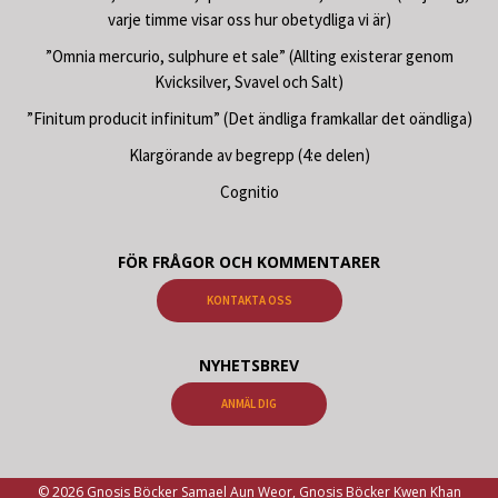
varje timme visar oss hur obetydliga vi är)
”Omnia mercurio, sulphure et sale” (Allting existerar genom
Kvicksilver, Svavel och Salt)
”Finitum producit infinitum” (Det ändliga framkallar det oändliga)
Klargörande av begrepp (4:e delen)
Cognitio
FÖR FRÅGOR OCH KOMMENTARER
KONTAKTA OSS
NYHETSBREV
ANMÄL DIG
© 2026 Gnosis Böcker Samael Aun Weor, Gnosis Böcker Kwen Khan