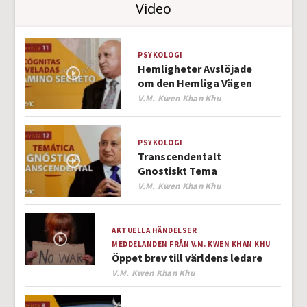
Video
PSYKOLOGI
Hemligheter Avslöjade
om den Hemliga Vägen
Author
V.M. Kwen Khan Khu
PSYKOLOGI
Transcendentalt
Gnostiskt Tema
Author
V.M. Kwen Khan Khu
AKTUELLA HÄNDELSER
MEDDELANDEN FRÅN V.M. KWEN KHAN KHU
Öppet brev till världens ledare
Author
V.M. Kwen Khan Khu