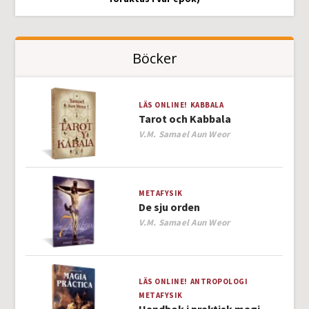
Böcker
LÄS ONLINE!
KABBALA
Tarot och Kabbala
Author
V.M. Samael Aun Weor
METAFYSIK
De sju orden
Author
V.M. Samael Aun Weor
LÄS ONLINE!
ANTROPOLOGI
METAFYSIK