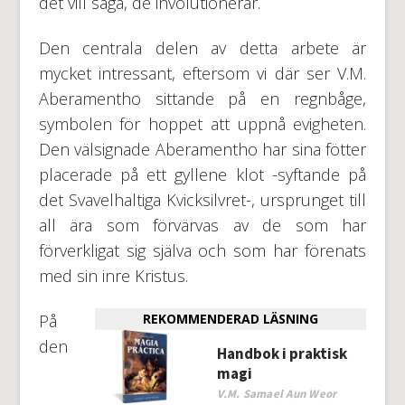
det vill säga, de involutionerar.
Den centrala delen av detta arbete är
mycket intressant, eftersom vi där ser V.M.
Aberamentho sittande på en regnbåge,
symbolen för hoppet att uppnå evigheten.
Den välsignade Aberamentho har sina fötter
placerade på ett gyllene klot -syftande på
det Svavelhaltiga Kvicksilvret-, ursprunget till
all ära som förvärvas av de som har
förverkligat sig själva och som har förenats
med sin inre Kristus.
På
REKOMMENDERAD LÄSNING
den
Handbok i praktisk
magi
V.M. Samael Aun Weor