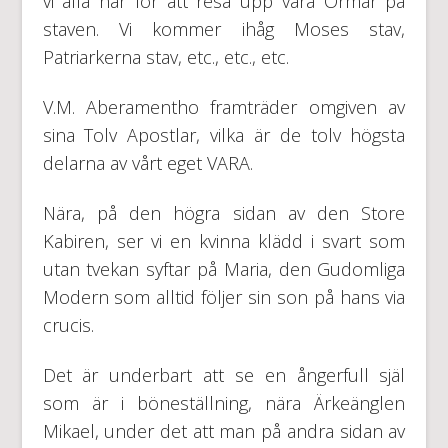
vi alla har för att resa upp våra Ormar på
staven. Vi kommer ihåg Moses stav,
Patriarkerna stav, etc., etc., etc.
V.M. Aberamentho framträder omgiven av
sina Tolv Apostlar, vilka är de tolv högsta
delarna av vårt eget VARA.
Nära, på den högra sidan av den Store
Kabiren, ser vi en kvinna klädd i svart som
utan tvekan syftar på Maria, den Gudomliga
Modern som alltid följer sin son på hans via
crucis.
Det är underbart att se en ångerfull själ
som är i böneställning, nära Ärkeänglen
Mikael, under det att man på andra sidan av