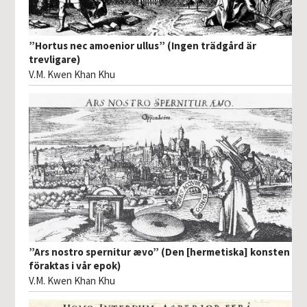
”Hortus nec amoenior ullus” (Ingen trädgård är
trevligare)
V.M. Kwen Khan Khu
”Ars nostro spernitur ævo” (Den [hermetiska] konsten
föraktas i vår epok)
V.M. Kwen Khan Khu