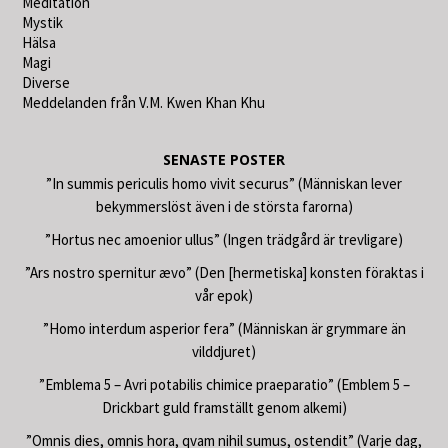
Meditation
Mystik
Hälsa
Magi
Diverse
Meddelanden från V.M. Kwen Khan Khu
SENASTE POSTER
”In summis periculis homo vivit securus” (Människan lever
bekymmerslöst även i de största farorna)
”Hortus nec amoenior ullus” (Ingen trädgård är trevligare)
”Ars nostro spernitur ævo” (Den [hermetiska] konsten föraktas i
vår epok)
”Homo interdum asperior fera” (Människan är grymmare än
vilddjuret)
”Emblema 5 – Avri potabilis chimice praeparatio” (Emblem 5 –
Drickbart guld framställt genom alkemi)
”Omnis dies, omnis hora, qvam nihil sumus, ostendit” (Varje dag,