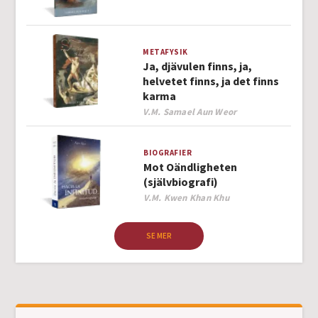
METAFYSIK
Ja, djävulen finns, ja,
helvetet finns, ja det finns
karma
Author
V.M. Samael Aun Weor
BIOGRAFIER
Mot Oändligheten
(självbiografi)
Author
V.M. Kwen Khan Khu
SE MER