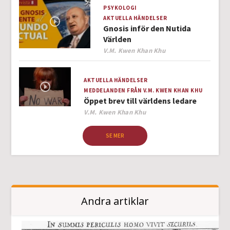
PSYKOLOGI
AKTUELLA HÄNDELSER
Gnosis inför den Nutida
Världen
Author
V.M. Kwen Khan Khu
AKTUELLA HÄNDELSER
MEDDELANDEN FRÅN V.M. KWEN KHAN KHU
Öppet brev till världens ledare
Author
V.M. Kwen Khan Khu
SE MER
Andra artiklar