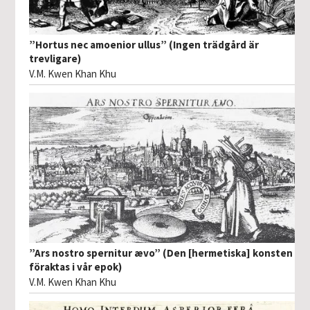
”Hortus nec amoenior ullus” (Ingen trädgård är
trevligare)
V.M. Kwen Khan Khu
”Ars nostro spernitur ævo” (Den [hermetiska] konsten
föraktas i vår epok)
V.M. Kwen Khan Khu