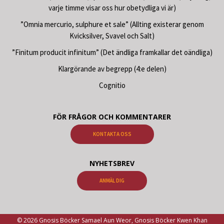
varje timme visar oss hur obetydliga vi är)
”Omnia mercurio, sulphure et sale” (Allting existerar genom
Kvicksilver, Svavel och Salt)
”Finitum producit infinitum” (Det ändliga framkallar det oändliga)
Klargörande av begrepp (4:e delen)
Cognitio
FÖR FRÅGOR OCH KOMMENTARER
KONTAKTA OSS
NYHETSBREV
ANMÄL DIG
© 2026 Gnosis Böcker Samael Aun Weor, Gnosis Böcker Kwen Khan