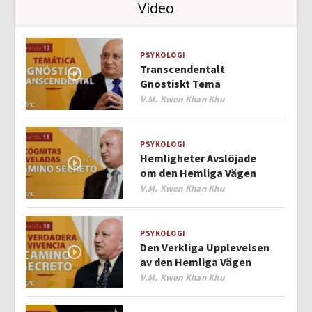
Video
PSYKOLOGI
Transcendentalt
Gnostiskt Tema
Author
V.M. Kwen Khan Khu
PSYKOLOGI
Hemligheter Avslöjade
om den Hemliga Vägen
Author
V.M. Kwen Khan Khu
PSYKOLOGI
Den Verkliga Upplevelsen
av den Hemliga Vägen
Author
V.M. Kwen Khan Khu