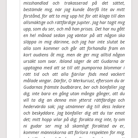
misshandlad och trakasserad på det sättet,
bestämde mig, när jag kunde återfå lite av mitt
förstånd, för att ta mig upp hit för att klaga till den
allsmäktige och rättfärdige Jupiter. Jag har tagit mig
upp, som du ser, och må han prisas. Det har nu gått
en hel månad sedan jag väntar på att någon ska
släppa in mig därinne, och jag har inte slutat be
alla som kommer och går att förhandla fram en
kort audiens åt mig, men de ger mig alltid någon
ursäkt som svar. Ibland säger de att Gudarna är
upptagna med att se till att pumporna blommar i
rätt tid och att alla fjärilar föds med vackert
målade vingar. Därför, O Merkurius!, eftersom du är
Gudarnas främste budbärare, ber och bönfaller jag
dig, inte bara en gång utan många gånger, att du
vill ta dig an denna min ytterst rättfärdiga och
hedervärda sak; jag utnämner dig till dess ledare
och beskyddare. Jag bönfaller dig att du tar emot
det; mitt hopp vilar på dig; förakta mig inte, ty om
ni gudar ser mig så skamligt föraktad av er,
kommer människorna att förlora respekten för mig,