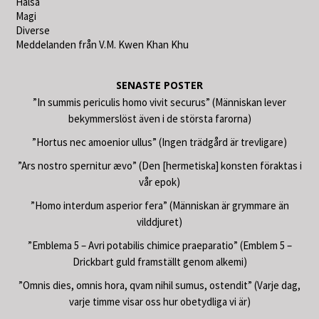
Hälsa
Magi
Diverse
Meddelanden från V.M. Kwen Khan Khu
SENASTE POSTER
”In summis periculis homo vivit securus” (Människan lever
bekymmerslöst även i de största farorna)
”Hortus nec amoenior ullus” (Ingen trädgård är trevligare)
”Ars nostro spernitur ævo” (Den [hermetiska] konsten föraktas i
vår epok)
”Homo interdum asperior fera” (Människan är grymmare än
vilddjuret)
”Emblema 5 – Avri potabilis chimice praeparatio” (Emblem 5 –
Drickbart guld framställt genom alkemi)
”Omnis dies, omnis hora, qvam nihil sumus, ostendit” (Varje dag,
varje timme visar oss hur obetydliga vi är)