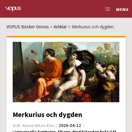
MENU
VOPUS Böcker Gnosis
>
Artiklar
>
Merkurius och dygden
Merkurius och dygden
V.M. Kwen Khan Khu
2026-04-12
I
Universella Symboler
,
Alkemi
,
Meddelanden Från V.M.