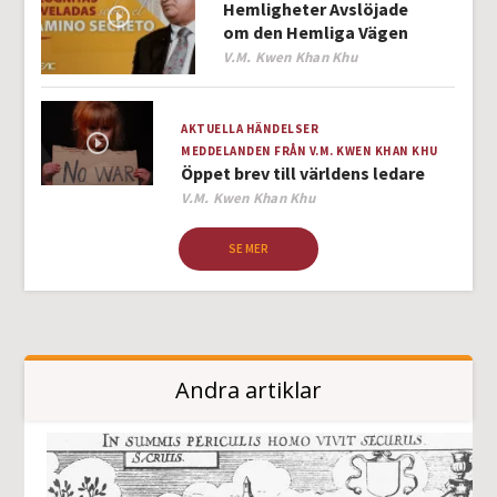
Hemligheter Avslöjade
om den Hemliga Vägen
Author
V.M. Kwen Khan Khu
AKTUELLA HÄNDELSER
MEDDELANDEN FRÅN V.M. KWEN KHAN KHU
Öppet brev till världens ledare
Author
V.M. Kwen Khan Khu
SE MER
Andra artiklar