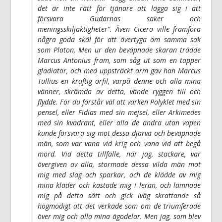
det är inte rätt för tjänare att lägga sig i att
försvara Gudarnas saker och
meningsskiljaktigheter”. Även Cicero ville framföra
några goda skäl för att övertyga om samma sak
som Platon, Men ur den beväpnade skaran trädde
Marcus Antonius fram, som såg ut som en tapper
gladiator, och med uppsträckt arm gav han Marcus
Tullius en kraftig örfil, varpå denne och alla mina
vänner, skrämda av detta, vände ryggen till och
flydde. För du förstår väl att varken Polyklet med sin
pensel, eller Fidias med sin mejsel, eller Arkimedes
med sin kvadrant, eller alla de andra utan vapen
kunde försvara sig mot dessa djärva och beväpnade
män, som var vana vid krig och vana vid att begå
mord. Vid detta tillfälle, när jag, stackare, var
övergiven av alla, stormade dessa vilda män mot
mig med slag och sparkar, och de klädde av mig
mina kläder och kastade mig i leran, och lämnade
mig på detta sätt och gick iväg skrattande så
högmodigt att det verkade som om de triumferade
över mig och alla mina ägodelar. Men jag, som blev