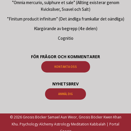
”Omnia mercurio, sulphure et sale” (Allting existerar genom
Kvicksilver, Svavel och Salt)
”Finitum producit infinitum” (Det ändliga framkallar det oändliga)
Klargörande av begrepp (4:e delen)
Cognitio
FÖR FRÅGOR OCH KOMMENTARER
KONTAKTA OSS
NYHETSBREV
ANMÄL DIG
© 2026 Gnosis Böcker Samael Aun Weor, Gnosis Böcker Kwen Khan
Khu. Psychology Alchemy Astrology Meditation Kabbalah | Portal