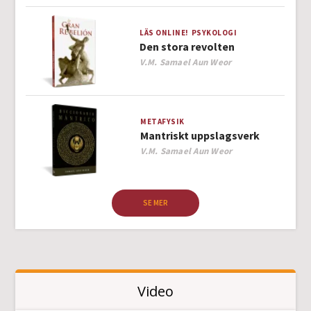
LÄS ONLINE!
PSYKOLOGI
Den stora revolten
Author
V.M. Samael Aun Weor
METAFYSIK
Mantriskt uppslagsverk
Author
V.M. Samael Aun Weor
SE MER
Video