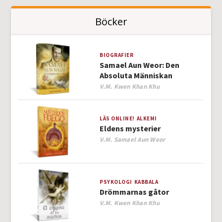
Böcker
BIOGRAFIER
Samael Aun Weor: Den
Absoluta Människan
Author
V.M. Kwen Khan Khu
LÄS ONLINE!
ALKEMI
Eldens mysterier
Author
V.M. Samael Aun Weor
PSYKOLOGI
KABBALA
Drömmarnas gåtor
Author
V.M. Kwen Khan Khu