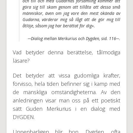
och till och med Gudarnas församling kommer att
göra sig till skam genom att tillåta att dessa små
människor, även om jag vore den mest ökända av
Gudarna, värderar mig så lågt att de gör mig till
åtlöje, såsom jag har berättat för dig».
─Dialog mellan Merkurius och Dygden, sid. 116─.
Vad betyder denna berättelse, tålmodiga
läsare?
Det betyder att vissa gudomliga krafter,
förvisso, hela tiden befinner sig i kamp med
de mänskliga omständigheterna. Av den
anledningen visar man oss på ett poetiskt
sätt Guden Merkurius i en dialog med
DYGDEN.
Uppenbarligen blir hon, Dygden, ofta