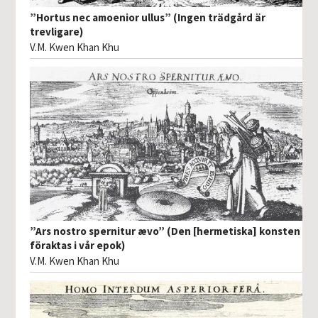
”Hortus nec amoenior ullus” (Ingen trädgård är
trevligare)
V.M. Kwen Khan Khu
”Ars nostro spernitur ævo” (Den [hermetiska] konsten
föraktas i vår epok)
V.M. Kwen Khan Khu