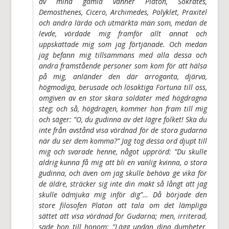
av mina gamla vänner Platon, Sokrates,
Demosthenes, Cicero, Archimedes, Polyklet, Praxitel
och andra lärda och utmärkta män som, medan de
levde, vördade mig framför allt annat och
uppskattade mig som jag förtjänade. Och medan
jag befann mig tillsammans med alla dessa och
andra framstående personer som kom för att hälsa
på mig, anländer den där arroganta, djärva,
högmodiga, berusade och lösaktiga Fortuna till oss,
omgiven av en stor skara soldater med högdragna
steg; och så, högdragen, kommer hon fram till mig
och säger: ”O, du gudinna av det lägre folket! Ska du
inte från avstånd visa vördnad för de stora gudarna
när du ser dem komma?” Jag tog dessa ord djupt till
mig och svarade henne, något upprörd: ”Du skulle
aldrig kunna få mig att bli en vanlig kvinna, o stora
gudinna, och även om jag skulle behöva ge vika för
de äldre, sträcker sig inte din makt så långt att jag
skulle ödmjuka mig inför dig”… Då började den
store filosofen Platon att tala om det lämpliga
sättet att visa vördnad för Gudarna; men, irriterad,
sade hon till honom: ”Lägg undan dina dumheter,