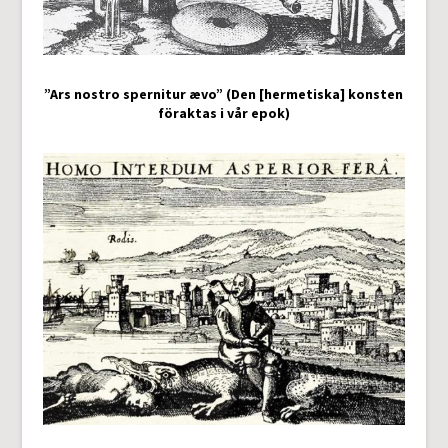
”Ars nostro spernitur ævo” (Den [hermetiska] konsten
föraktas i vår epok)