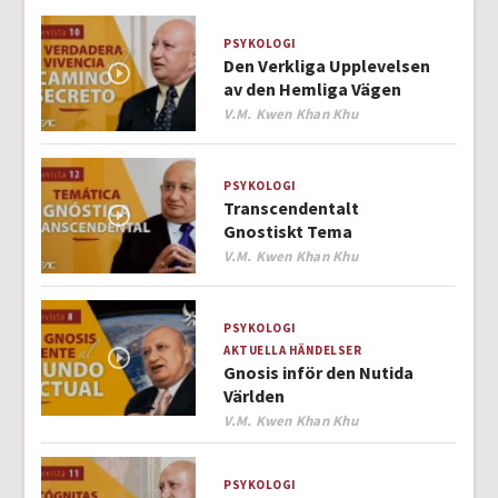
PSYKOLOGI
Den Verkliga Upplevelsen
av den Hemliga Vägen
Author
V.M. Kwen Khan Khu
PSYKOLOGI
Transcendentalt
Gnostiskt Tema
Author
V.M. Kwen Khan Khu
PSYKOLOGI
AKTUELLA HÄNDELSER
Gnosis inför den Nutida
Världen
Author
V.M. Kwen Khan Khu
PSYKOLOGI