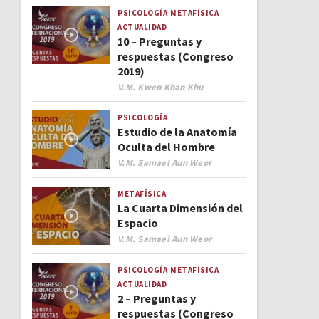
PSICOLOGÍA
METAFÍSICA
ACTUALIDAD
10 – Preguntas y
respuestas (Congreso
2019)
Author
V.M. Kwen Khan Khu
PSICOLOGÍA
Estudio de la Anatomía
Oculta del Hombre
Author
V.M. Samael Aun Weor
METAFÍSICA
La Cuarta Dimensión del
Espacio
Author
V.M. Samael Aun Weor
PSICOLOGÍA
METAFÍSICA
ACTUALIDAD
2 – Preguntas y
respuestas (Congreso