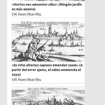
«Hortus nec amoenior ullus» (Ningún jardín
es más ameno)
V.M. Kwen Khan Khu
«Ex vitio alterius sapiens emendat suum» (A
partir del error ajeno, el sabio enmienda el
suyo)
V.M. Kwen Khan Khu