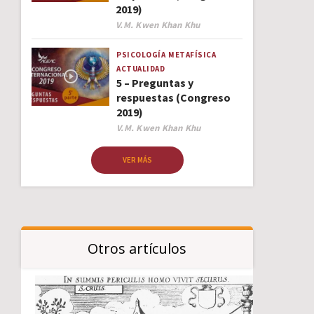
2019)
Author
V.M. Kwen Khan Khu
PSICOLOGÍA
METAFÍSICA
ACTUALIDAD
5 – Preguntas y
respuestas (Congreso
2019)
Author
V.M. Kwen Khan Khu
VER MÁS
Otros artículos