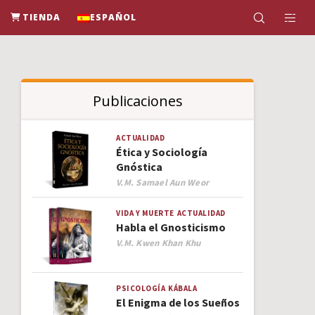
TIENDA
ESPAÑOL
Publicaciones
ACTUALIDAD
Ética y Sociología
Gnóstica
Author
V.M. Samael Aun Weor
VIDA Y MUERTE
ACTUALIDAD
Habla el Gnosticismo
Author
V.M. Kwen Khan Khu
PSICOLOGÍA
KÁBALA
El Enigma de los Sueños