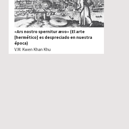
«Ars nostro spernitur ævo» (El arte
[hermético] es despreciado en nuestra
época)
V.M. Kwen Khan Khu