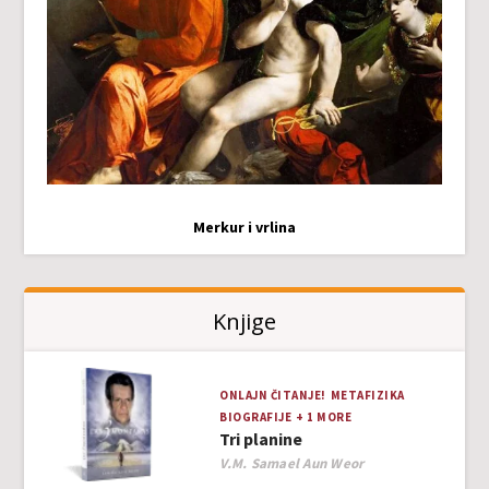
Merkur i vrlina
Knjige
ONLAJN ČITANJE!
METAFIZIKA
BIOGRAFIJE
+ 1 MORE
Tri planine
Author
V.M. Samael Aun Weor