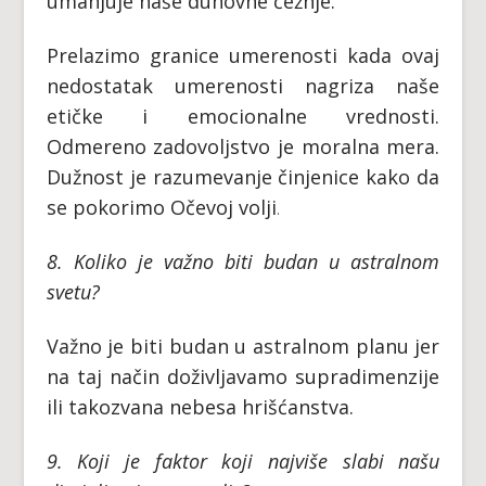
umanjuje naše duhovne čežnje.
Prelazimo granice umerenosti kada ovaj
nedostatak umerenosti nagriza naše
etičke i emocionalne vrednosti.
Odmereno zadovoljstvo je moralna mera.
Dužnost je razumevanje činjenice kako da
se pokorimo Očevoj volji
.
8. Koliko je važno biti budan u astralnom
svetu?
Važno je biti budan u astralnom planu jer
na taj način doživljavamo supradimenzije
ili takozvana nebesa hrišćanstva.
9. Koji je faktor koji najviše slabi našu