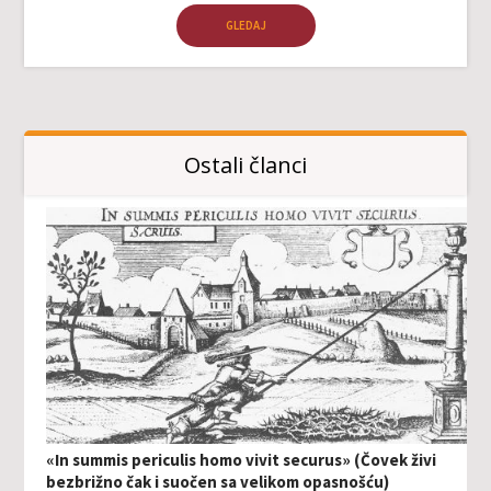
GLEDAJ
Ostali članci
«In summis periculis homo vivit securus» (Čovek živi
bezbrižno čak i suočen sa velikom opasnošću)