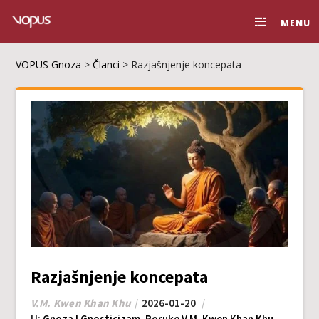
MENU
VOPUS Gnoza
>
Članci
>
Razjašnjenje koncepata
Razjašnjenje koncepata
V.M. Kwen Khan Khu
2026-01-20
U:
Gnoza I Gnosticizam
,
Poruke V.M. Kwen Khan Khu