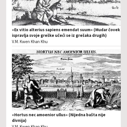
«Ex vitio alterius sapiens emendat suum» (Mudar čovek
ispravlja svoje greške učeći se iz grešaka drugih)
V.M. Kwen Khan Khu
«Hortus nec amoenior ullus» (Nijedna bašta nije
divnija)
V.M. Kwen Khan Khu