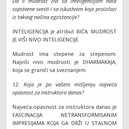
Da li mudrost živi sa inteligencijom naše
sopstvene svesti i sa iskustvom koje proizilazi
iz takvog načina egzistencije?
INTELIGENCIJA je atribut BIĆA; MUDROST
JE VIŠI NIVO INTELIGENCIJE.
Mudrost ima stepene za stepenom.
Najviši nivo mudrosti je DHARMAKAJA,
koja se graniči sa sveznanjem.
12. Koja je po vašem mišljenju najveća
opasnost za instruktora danas?
Najveća opasnost za instruktora danas je
FASCINACIJA NETRANSFORMISANIM
IMPRESIJAMA KOJA GA DRŽI U STALNOM