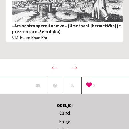
«Ars nostro spernitur ævo» (Umetnost [hermetička] je
prezrena u našem dobu)
V.M. Kwen Khan Khu
0
ODELJCI
Članci
Knjige