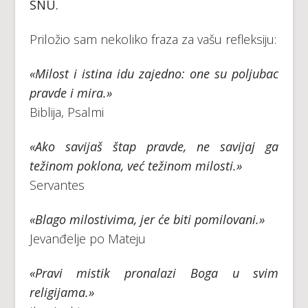
SNU.
Priložio sam nekoliko fraza za vašu refleksiju:
«Milost i istina idu zajedno: one su poljubac
pravde i mira.»
Biblija, Psalmi
«Ako savijaš štap pravde, ne savijaj ga
težinom poklona, već težinom milosti.»
Servantes
«Blago milostivima, jer će biti pomilovani.»
Jevanđelje po Mateju
«Pravi mistik pronalazi Boga u svim
religijama.»