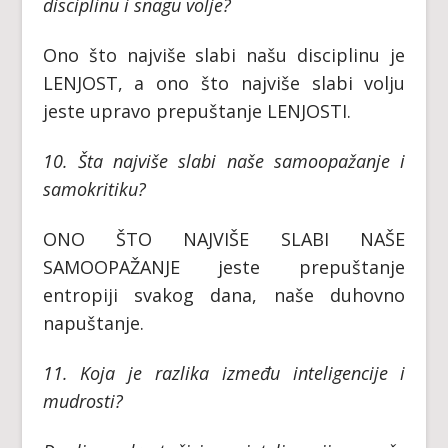
disciplinu i snagu volje?
Ono što najviše slabi našu disciplinu je
LENJOST, a ono što najviše slabi volju
jeste upravo prepuštanje LENJOSTI.
10. Šta najviše slabi naše samoopažanje i
samokritiku?
ONO ŠTO NAJVIŠE SLABI NAŠE
SAMOOPAŽANJE jeste prepuštanje
entropiji svakog dana, naše duhovno
napuštanje.
11. Koja je razlika između inteligencije i
mudrosti?