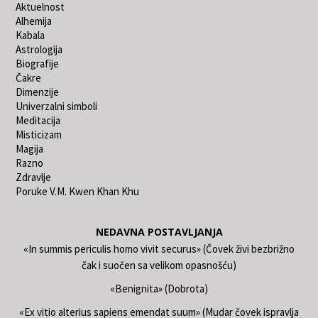
Aktuelnost
Alhemija
Kabala
Astrologija
Biografije
Čakre
Dimenzije
Univerzalni simboli
Meditacija
Misticizam
Magija
Razno
Zdravlje
Poruke V.M. Kwen Khan Khu
NEDAVNA POSTAVLJANJA
«In summis periculis homo vivit securus» (Čovek živi bezbrižno
čak i suočen sa velikom opasnošću)
«Benignita» (Dobrota)
«Ex vitio alterius sapiens emendat suum» (Mudar čovek ispravlja