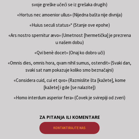
svoje greške učeći se iz grešaka drugih)
«Hortus nec amoenior ullus» (Nijedna bašta nije divnija)
«Huius seculi status»“ (Stanje ove epohe)
«Ars nostro spernitur ævo» (Umetnost [hermetička] je prezrena
u našem dobu)
«Qvi benè docet» (Onaj ko dobro uči)
«Omnis dies, omnis hora, qvam nihil sumus, ostendit» (Svaki dan,
svaki sat nam pokazuje koliko smo beznačajni)
«Considera cuid, cui et qvo» (Razmislite šta [kažete], kome
[kažete] i gde [se nalazite])
«Homo interdum asperior fera» (Čovek je svirepiji od zveri)
ZA PITANJA ILI KOMENTARE
KONTAKTIRAJTE NAS