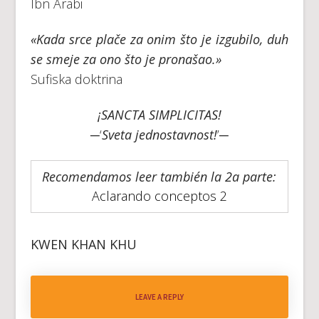
Ibn Arabi
«Kada srce plače za onim što je izgubilo, duh
se smeje za ono što je pronašao.»
Sufiska doktrina
¡SANCTA SIMPLICITAS!
─‘
Sveta jednostavnost!
’─
Recomendamos leer también la 2a parte:
Aclarando conceptos 2
KWEN KHAN KHU
LEAVE A REPLY