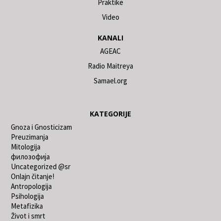
Praktike
Video
KANALI
AGEAC
Radio Maitreya
Samael.org
KATEGORIJE
Gnoza i Gnosticizam
Preuzimanja
Mitologija
филозофија
Uncategorized @sr
Onlajn čitanje!
Antropologija
Psihologija
Metafizika
Život i smrt