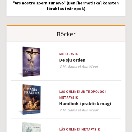
”Ars nostro spernitur ævo” (Den [hermetiska] konsten
föraktas i vår epok)
Böcker
METAFYSIK
De sju orden
Author
V.M. Samael Aun Weor
LÄS ONLINE!
ANTROPOLOGI
METAFYSIK
Handbok i praktisk magi
Author
V.M. Samael Aun Weor
LÄS ONLINE!
METAFYSIK