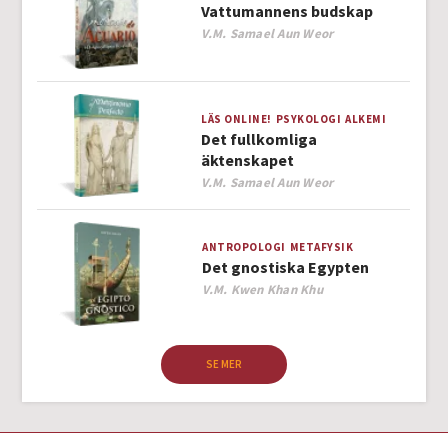
Vattumannens budskap
Author
V.M. Samael Aun Weor
LÄS ONLINE!
PSYKOLOGI
ALKEMI
Det fullkomliga
äktenskapet
Author
V.M. Samael Aun Weor
ANTROPOLOGI
METAFYSIK
Det gnostiska Egypten
Author
V.M. Kwen Khan Khu
SE MER