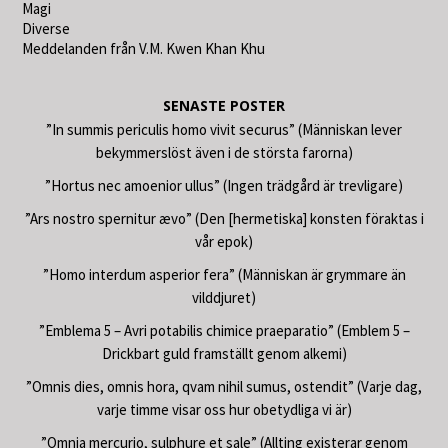
Magi
Diverse
Meddelanden från V.M. Kwen Khan Khu
SENASTE POSTER
”In summis periculis homo vivit securus” (Människan lever
bekymmerslöst även i de största farorna)
”Hortus nec amoenior ullus” (Ingen trädgård är trevligare)
”Ars nostro spernitur ævo” (Den [hermetiska] konsten föraktas i
vår epok)
”Homo interdum asperior fera” (Människan är grymmare än
vilddjuret)
”Emblema 5 – Avri potabilis chimice praeparatio” (Emblem 5 –
Drickbart guld framställt genom alkemi)
”Omnis dies, omnis hora, qvam nihil sumus, ostendit” (Varje dag,
varje timme visar oss hur obetydliga vi är)
”Omnia mercurio, sulphure et sale” (Allting existerar genom