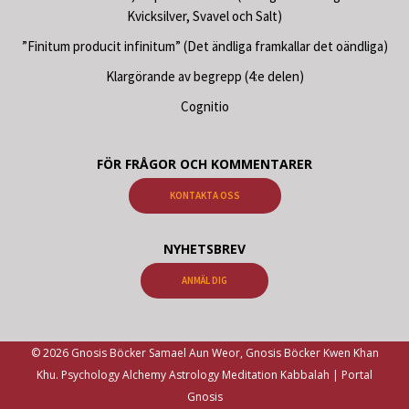
Kvicksilver, Svavel och Salt)
”Finitum producit infinitum” (Det ändliga framkallar det oändliga)
Klargörande av begrepp (4:e delen)
Cognitio
FÖR FRÅGOR OCH KOMMENTARER
KONTAKTA OSS
NYHETSBREV
ANMÄL DIG
© 2026 Gnosis Böcker Samael Aun Weor, Gnosis Böcker Kwen Khan
Khu. Psychology Alchemy Astrology Meditation Kabbalah | Portal
Gnosis