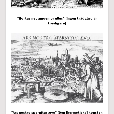
”Hortus nec amoenior ullus” (Ingen trädgård är
trevligare)
”Ars nostro spernitur ævo” (Den [hermetiska] konsten