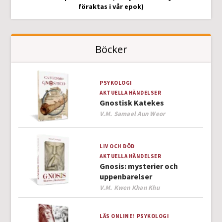
föraktas i vår epok)
Böcker
PSYKOLOGI
AKTUELLA HÄNDELSER
Gnostisk Katekes
Author
V.M. Samael Aun Weor
LIV OCH DÖD
AKTUELLA HÄNDELSER
Gnosis: mysterier och
uppenbarelser
Author
V.M. Kwen Khan Khu
LÄS ONLINE!
PSYKOLOGI