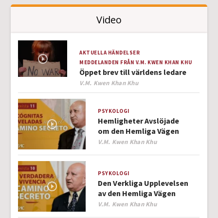
Video
AKTUELLA HÄNDELSER
MEDDELANDEN FRÅN V.M. KWEN KHAN KHU
Öppet brev till världens ledare
Author
V.M. Kwen Khan Khu
PSYKOLOGI
Hemligheter Avslöjade
om den Hemliga Vägen
Author
V.M. Kwen Khan Khu
PSYKOLOGI
Den Verkliga Upplevelsen
av den Hemliga Vägen
Author
V.M. Kwen Khan Khu