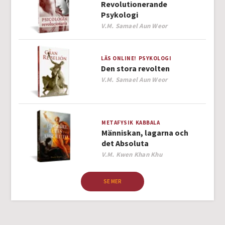
Revolutionerande
Psykologi
Author
V.M. Samael Aun Weor
LÄS ONLINE!
PSYKOLOGI
Den stora revolten
Author
V.M. Samael Aun Weor
METAFYSIK
KABBALA
Människan, lagarna och
det Absoluta
Author
V.M. Kwen Khan Khu
SE MER