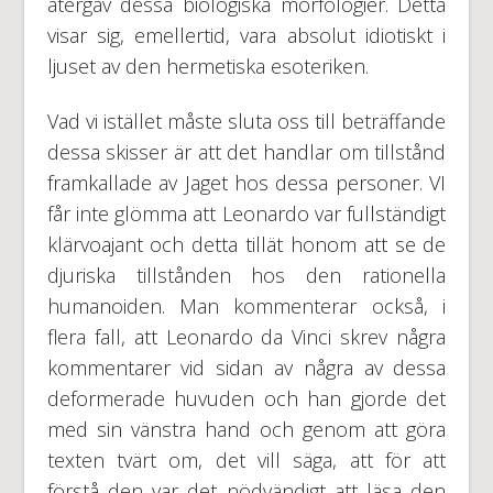
återgav dessa biologiska morfologier. Detta
visar sig, emellertid, vara absolut idiotiskt i
ljuset av den hermetiska esoteriken.
Vad vi istället måste sluta oss till beträffande
dessa skisser är att det handlar om tillstånd
framkallade av Jaget hos dessa personer. VI
får inte glömma att Leonardo var fullständigt
klärvoajant och detta tillät honom att se de
djuriska tillstånden hos den rationella
humanoiden. Man kommenterar också, i
flera fall, att Leonardo da Vinci skrev några
kommentarer vid sidan av några av dessa
deformerade huvuden och han gjorde det
med sin vänstra hand och genom att göra
texten tvärt om, det vill säga, att för att
förstå den var det nödvändigt att läsa den