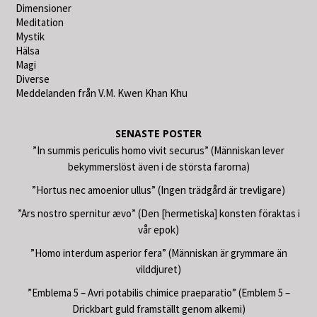
Dimensioner
Meditation
Mystik
Hälsa
Magi
Diverse
Meddelanden från V.M. Kwen Khan Khu
SENASTE POSTER
”In summis periculis homo vivit securus” (Människan lever
bekymmerslöst även i de största farorna)
”Hortus nec amoenior ullus” (Ingen trädgård är trevligare)
”Ars nostro spernitur ævo” (Den [hermetiska] konsten föraktas i
vår epok)
”Homo interdum asperior fera” (Människan är grymmare än
vilddjuret)
”Emblema 5 – Avri potabilis chimice praeparatio” (Emblem 5 –
Drickbart guld framställt genom alkemi)