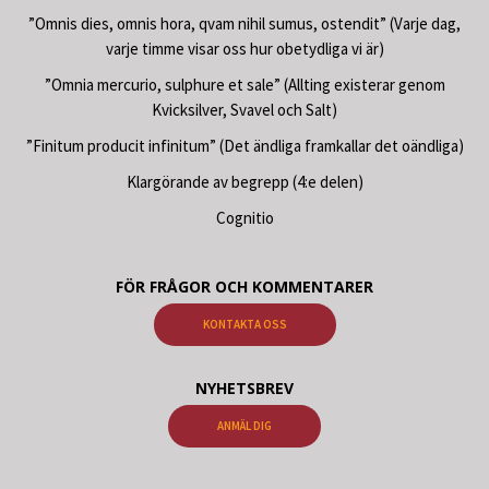
”Omnis dies, omnis hora, qvam nihil sumus, ostendit” (Varje dag,
varje timme visar oss hur obetydliga vi är)
”Omnia mercurio, sulphure et sale” (Allting existerar genom
Kvicksilver, Svavel och Salt)
”Finitum producit infinitum” (Det ändliga framkallar det oändliga)
Klargörande av begrepp (4:e delen)
Cognitio
FÖR FRÅGOR OCH KOMMENTARER
KONTAKTA OSS
NYHETSBREV
ANMÄL DIG