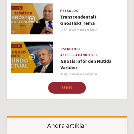
PSYKOLOGI
Transcendentalt
Gnostiskt Tema
Author
V.M. Kwen Khan Khu
PSYKOLOGI
AKTUELLA HÄNDELSER
Gnosis inför den Nutida
Världen
Author
V.M. Kwen Khan Khu
SE MER
Andra artiklar