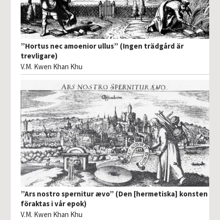
”Hortus nec amoenior ullus” (Ingen trädgård är
trevligare)
V.M. Kwen Khan Khu
”Ars nostro spernitur ævo” (Den [hermetiska] konsten
föraktas i vår epok)
V.M. Kwen Khan Khu