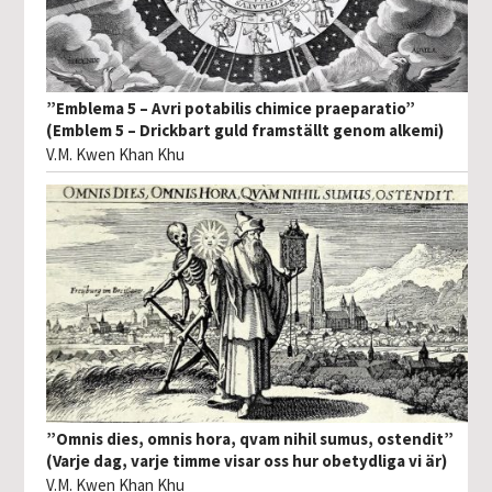
”Emblema 5 – Avri potabilis chimice praeparatio”
(Emblem 5 – Drickbart guld framställt genom alkemi)
V.M. Kwen Khan Khu
”Omnis dies, omnis hora, qvam nihil sumus, ostendit”
(Varje dag, varje timme visar oss hur obetydliga vi är)
V.M. Kwen Khan Khu