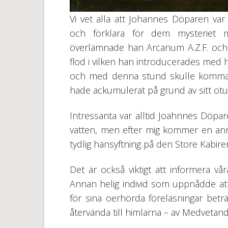
Vi vet alla att Johannes Döparen var
och förklara för dem mysteriet m
överlämnade han Arcanum A.Z.F. och d
flod i vilken han introducerades med h
och med denna stund skulle komma 
hade ackumulerat på grund av sitt ot
Intressanta var alltid Joahnnes Döpa
vatten, men efter mig kommer en a
tydlig hänsyftning på den Store Kabiren
Det är också viktigt att informera 
Annan helig individ som uppnådde att 
för sina oerhörda föreläsningar betr
återvända till himlarna – av Medvetand