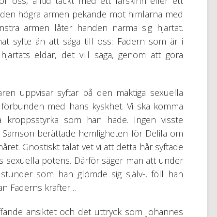
 oss, alltid täckt med ett fårskinn eller ett
 se den högra armen pekande mot himlarna med
stra armen låter handen närma sig hjärtat.
at syfte än att säga till oss: Fadern som är i
ärtats eldar, det vill säga, genom att göra
en uppvisar syftar på den mäktiga sexuella
n förbunden med hans kyskhet. Vi ska komma
a kroppsstyrka som han hade. Ingen visste
ll Samson berättade hemligheten för Delila om
året. Gnostiskt talat vet vi att detta hår syftade
ns sexuella potens. Därför säger man att under
e stunder som han glömde sig själv-, föll han
tan Faderns krafter…
fande ansiktet och det uttryck som Johannes