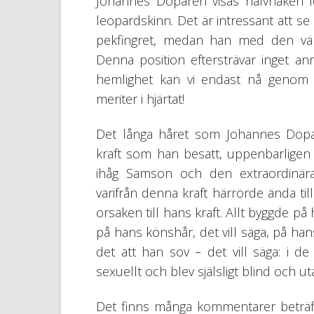
Johannes Döparen visas halvnaken för
leopardskinn. Det är intressant att
pekfingret, medan han med den vän
Denna position eftersträvar inget ann
hemlighet kan vi endast nå genom hj
meriter i hjärtat!
Det långa håret som Johannes Döpar
kraft som han besatt, uppenbarlige
ihåg Samson och den extraordinär
varifrån denna kraft härrörde ända ti
orsaken till hans kraft. Allt byggde på h
på hans könshår, det vill säga, på ha
det att han sov – det vill säga: i d
sexuellt och blev själsligt blind och u
Det finns många kommentarer beträf