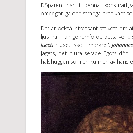
Döparen har i denna konstnärliga 
omedgörliga och stränga predikant som 
Det är också intressant att veta om a
ljus när han genomförde detta verk, 
lucet!
, ‘ljuset lyser i mörkret’.
Johanne
Jagets, det pluraliserade Egots död.
halshuggen som en kulmen av hans e