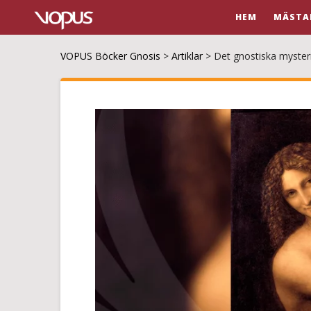
HEM
MÄSTA
VOPUS Böcker Gnosis
>
Artiklar
>
Det gnostiska myste