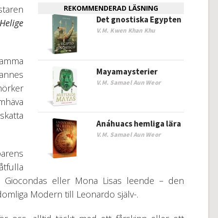
staren
REKOMMENDERAD LÄSNING
Det gnostiska Egypten
Helige
V.M. Kwen Khan Khu
 samma
Mayamaysterier
hannes
V.M. Samael Aun Weor
örker
amhäva
katta
Anáhuacs hemliga lära
V.M. Samael Aun Weor
arens
tfulla
la Giocondas eller Mona Lisas leende – den
liga Modern till Leonardo själv-.