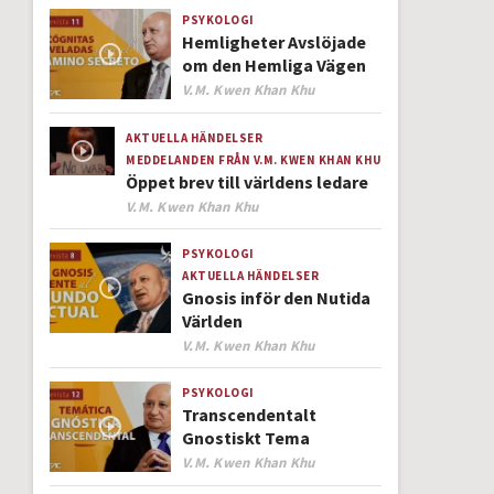
PSYKOLOGI
Hemligheter Avslöjade
om den Hemliga Vägen
Author
V.M. Kwen Khan Khu
AKTUELLA HÄNDELSER
MEDDELANDEN FRÅN V.M. KWEN KHAN KHU
Öppet brev till världens ledare
Author
V.M. Kwen Khan Khu
PSYKOLOGI
AKTUELLA HÄNDELSER
Gnosis inför den Nutida
Världen
Author
V.M. Kwen Khan Khu
PSYKOLOGI
Transcendentalt
Gnostiskt Tema
Author
V.M. Kwen Khan Khu