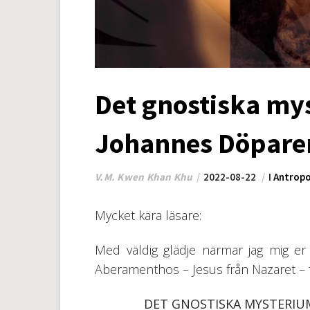
Det gnostiska m
Johannes Döpare
V.M. Kwen Khan Khu
2022-08-22
I
Antropo
Mycket kära läsare:
Med väldig glädje närmar jag mig er oc
Aberamenthos – Jesus från Nazaret – fö
DET GNOSTISKA MYSTERI