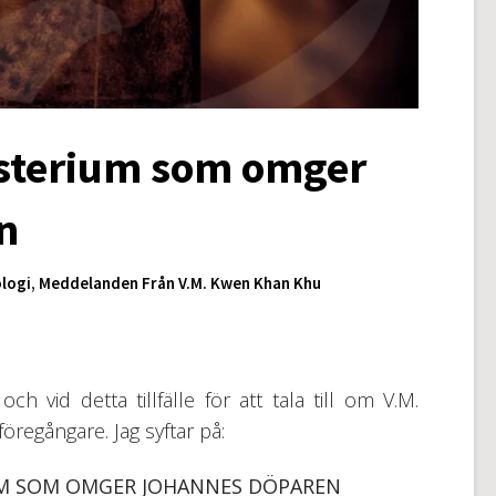
ysterium som omger
n
logi
,
Meddelanden Från V.M. Kwen Khan Khu
h vid detta tillfälle för att tala till om V.M.
regångare. Jag syftar på:
UM SOM OMGER JOHANNES DÖPAREN