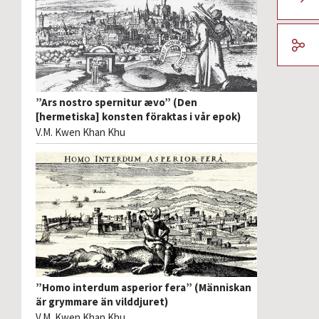
”Ars nostro spernitur ævo” (Den
[hermetiska] konsten föraktas i vår epok)
V.M. Kwen Khan Khu
”Homo interdum asperior fera” (Människan
är grymmare än vilddjuret)
V.M. Kwen Khan Khu