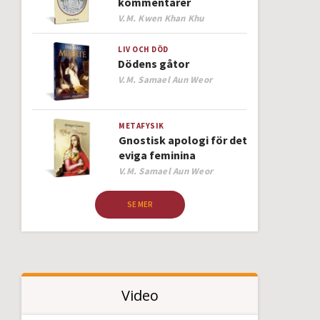
kommentarer
Author
V.M. Kwen Khan Khu
LIV OCH DÖD
Dödens gåtor
Author
V.M. Samael Aun Weor
METAFYSIK
Gnostisk apologi för det
eviga feminina
Author
V.M. Samael Aun Weor
SE MER
Video