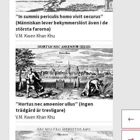
”In summis periculis homo vivit securus”
(Människan lever bekymmerslöst även i de
största farorna)
V.M. Kwen Khan Khu
”Hortus nec amoenior ullus” (Ingen
trädgård är trevligare)
V.M. Kwen Khan Khu