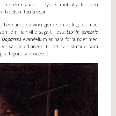
representation, i tydlig motsats till den
bibelskrifterna visar.
tt Leonardo da Vinci gjorde en verklig lek med
som om han ville säga till oss:
Lux in tenebris
s Döpare
n
s
evangelium är nära förbundet med
 Det var anledningen till att han slutade som
gna frigörelseprocesser…