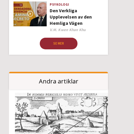
PSYKOLOGI
Den Verkliga
Upplevelsen av den
Hemliga Vägen
Author
V.M. Kwen Khan Khu
SE MER
Andra artiklar