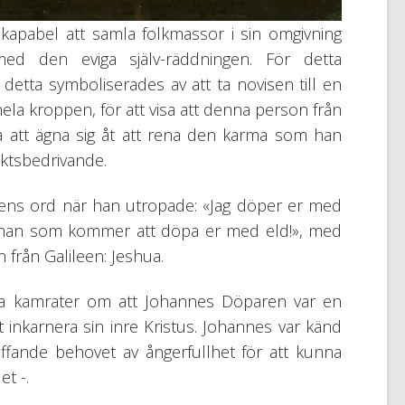
 kapabel att samla folkmassor i sin omgivning
ed den eviga själv-räddningen. För detta
etta symboliserades av att ta novisen till en
ela kroppen, för att visa att denna person från
att ägna sig åt att rena den karma som han
uktsbedrivande.
rens ord när han utropade: «Jag döper er med
nnan som kommer att döpa er med eld!», med
 från Galileen: Jeshua.
våra kamrater om att Johannes Döparen var en
inkarnera sin inre Kristus. Johannes var känd
äffande behovet av ångerfullhet för att kunna
et -.