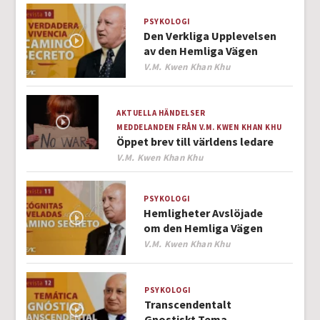
PSYKOLOGI
Den Verkliga Upplevelsen
av den Hemliga Vägen
Author
V.M. Kwen Khan Khu
AKTUELLA HÄNDELSER
MEDDELANDEN FRÅN V.M. KWEN KHAN KHU
Öppet brev till världens ledare
Author
V.M. Kwen Khan Khu
PSYKOLOGI
Hemligheter Avslöjade
om den Hemliga Vägen
Author
V.M. Kwen Khan Khu
PSYKOLOGI
Transcendentalt
Gnostiskt Tema