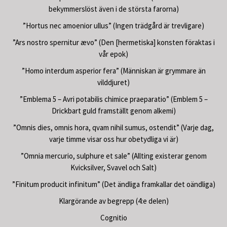
bekymmerslöst även i de största farorna)
”Hortus nec amoenior ullus” (Ingen trädgård är trevligare)
”Ars nostro spernitur ævo” (Den [hermetiska] konsten föraktas i
vår epok)
”Homo interdum asperior fera” (Människan är grymmare än
vilddjuret)
”Emblema 5 – Avri potabilis chimice praeparatio” (Emblem 5 –
Drickbart guld framställt genom alkemi)
”Omnis dies, omnis hora, qvam nihil sumus, ostendit” (Varje dag,
varje timme visar oss hur obetydliga vi är)
”Omnia mercurio, sulphure et sale” (Allting existerar genom
Kvicksilver, Svavel och Salt)
”Finitum producit infinitum” (Det ändliga framkallar det oändliga)
Klargörande av begrepp (4:e delen)
Cognitio