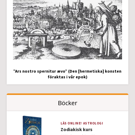
”Ars nostro spernitur ævo” (Den [hermetiska] konsten
föraktas i vår epok)
Böcker
LÄS ONLINE!
ASTROLOGI
Zodiakisk kurs