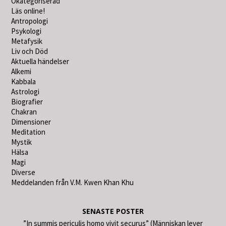
Okategoriserad
Läs online!
Antropologi
Psykologi
Metafysik
Liv och Död
Aktuella händelser
Alkemi
Kabbala
Astrologi
Biografier
Chakran
Dimensioner
Meditation
Mystik
Hälsa
Magi
Diverse
Meddelanden från V.M. Kwen Khan Khu
SENASTE POSTER
”In summis periculis homo vivit securus” (Människan lever