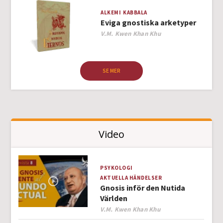
ALKEMI
KABBALA
Eviga gnostiska arketyper
Author
V.M. Kwen Khan Khu
SE MER
Video
PSYKOLOGI
AKTUELLA HÄNDELSER
Gnosis inför den Nutida
Världen
Author
V.M. Kwen Khan Khu