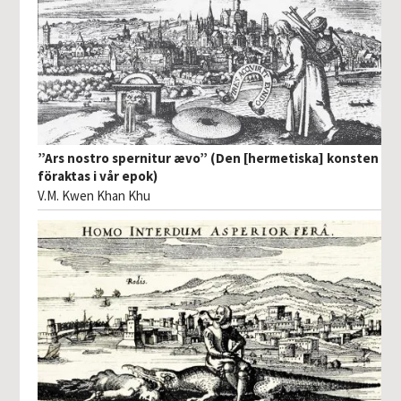
”Ars nostro spernitur ævo” (Den [hermetiska] konsten
föraktas i vår epok)
V.M. Kwen Khan Khu