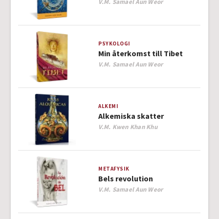
Author
V.M. Samael Aun Weor
PSYKOLOGI
Min återkomst till Tibet
Author
V.M. Samael Aun Weor
ALKEMI
Alkemiska skatter
Author
V.M. Kwen Khan Khu
METAFYSIK
Bels revolution
Author
V.M. Samael Aun Weor