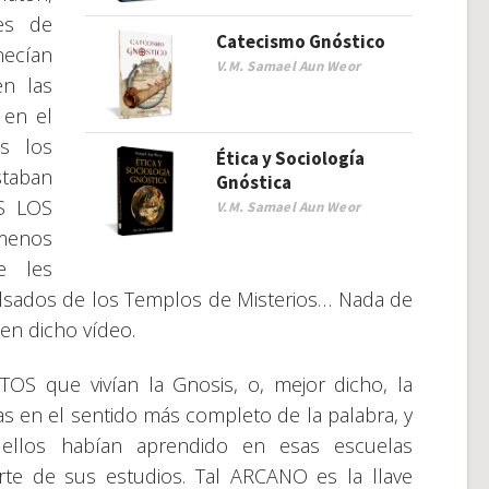
les de
Catecismo Gnóstico
enecían
V.M. Samael Aun Weor
en las
 en el
s los
Ética y Sociología
staban
Gnóstica
S LOS
V.M. Samael Aun Weor
menos
e les
ulsados de los Templos de Misterios… Nada de
en dicho vídeo.
OS que vivían la Gnosis, o, mejor dicho, la
 en el sentido más completo de la palabra, y
los habían aprendido en esas escuelas
te de sus estudios. Tal ARCANO es la llave