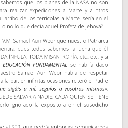
ra sabemos que los planes de la NASA no son
ara realizar expediciones a Marte y a otros
arribo de los terrícolas a Marte: sería en el
 o no lo que decía aquel Profeta de Jehová?
l V.M. Samael Aun Weor que nuestro Patriarca
mentira, pues todos sabemos la lucha que él
A ÍNFULA, TODA MISANTROPÍA, etc., etc., y si
ra
EDUCACIÓN FUNDAMENTAL
se habría dado
Maestro Samael Aun Weor habla de respetar
la par, en infinitas ocasiones reiteró el Padre
e sigáis a mí, seguíos a vosotros mismos»
,
 PUEDE SALVAR A NADIE, CADA QUIEN SE TIENE
lo ignorado la expositora en el susodicho
eso al SER, que podría entonces comunicarnos