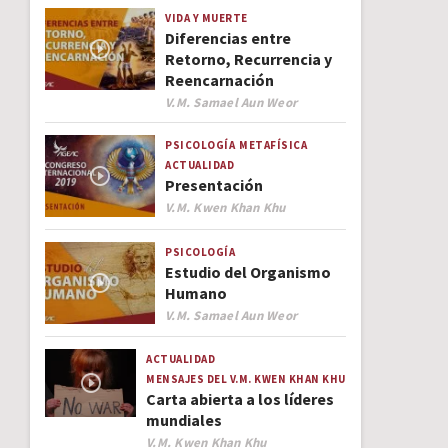
VIDA Y MUERTE
Diferencias entre
Retorno, Recurrencia y
Reencarnación
Author
V.M. Samael Aun Weor
PSICOLOGÍA
METAFÍSICA
ACTUALIDAD
Presentación
Author
V.M. Kwen Khan Khu
PSICOLOGÍA
Estudio del Organismo
Humano
Author
V.M. Samael Aun Weor
ACTUALIDAD
MENSAJES DEL V.M. KWEN KHAN KHU
Carta abierta a los líderes
mundiales
Author
V.M. Kwen Khan Khu