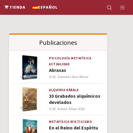
TIENDA
ESPAÑOL
Publicaciones
PSICOLOGÍA
METAFÍSICA
ACTUALIDAD
Abraxas
Author
V.M. Samael Aun Weor
ALQUIMIA
KÁBALA
33 Grabados alquímicos
develados
Author
V.M. Kwen Khan Khu
METAFÍSICA
MISTICISMO
En el Reino del Espíritu