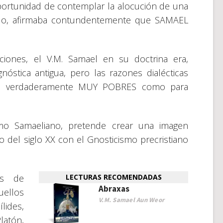
oportunidad de contemplar la alocución de una
ado, afirmaba contundentemente que SAMAEL
ciones, el V.M. Samael en su doctrina era,
gnóstica antigua, pero las razones dialécticas
ran verdaderamente MUY POBRES como para
smo Samaeliano, pretende crear una imagen
el siglo XX con el Gnosticismo precristiano
os de
LECTURAS RECOMENDADAS
Abraxas
ellos
V.M. Samael Aun Weor
ides,
latón,