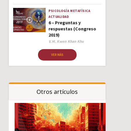
PSICOLOGÍA
METAFÍSICA
ACTUALIDAD
6 – Preguntas y
respuestas (Congreso
2019)
Author
V.M. Kwen Khan Khu
VER MÁS
Otros artículos