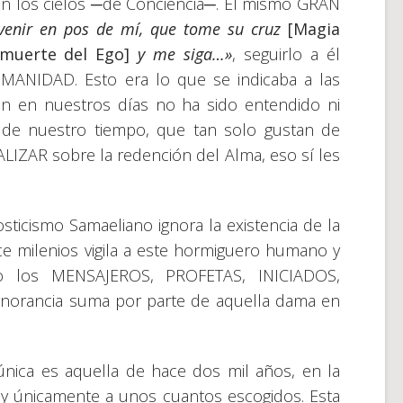
 en los cielos ─de Conciencia─. El mismo GRAN
 venir en pos de mí, que tome su cruz
[Magia
[muerte del Ego]
y me siga…»
, seguirlo a él
MANIDAD. Esto era lo que se indicaba a las
n en nuestros días no ha sido entendido ni
s de nuestro tiempo, que tan solo gustan de
LIZAR sobre la redención del Alma, eso sí les
ticismo Samaeliano ignora la existencia de la
ilenios vigila a este hormiguero humano y
o los MENSAJEROS, PROFETAS, INICIADOS,
a ignorancia suma por parte de aquella dama en
única es aquella de hace dos mil años, en la
y únicamente a unos cuantos escogidos. Esta