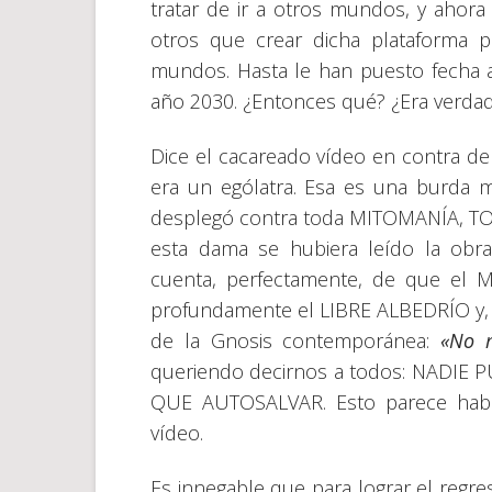
tratar de ir a otros mundos, y aho
otros que crear dicha plataforma p
mundos. Hasta le han puesto fecha al 
año 2030. ¿Entonces qué? ¿Era verdad
Dice el cacareado vídeo en contra de
era un ególatra. Esa es una burda 
desplegó contra toda MITOMANÍA, TOD
esta dama se hubiera leído la ob
cuenta, perfectamente, de que el 
profundamente el LIBRE ALBEDRÍO y, a 
de la Gnosis contemporánea:
«No m
queriendo decirnos a todos: NADIE
QUE AUTOSALVAR. Esto parece haber
vídeo.
Es innegable que para lograr el regr