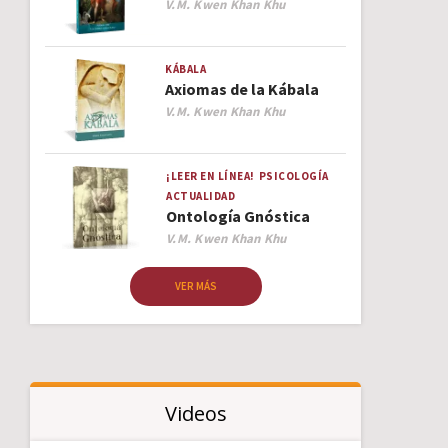
Author
V.M. Kwen Khan Khu
KÁBALA
Axiomas de la Kábala
Author
V.M. Kwen Khan Khu
¡LEER EN LÍNEA!
PSICOLOGÍA
ACTUALIDAD
Ontología Gnóstica
Author
V.M. Kwen Khan Khu
VER MÁS
Videos