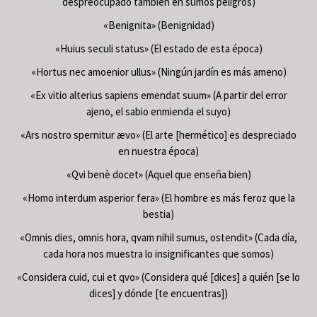
despreocupado también en sumos peligros)
«Benignita» (Benignidad)
«Huius seculi status» (El estado de esta época)
«Hortus nec amoenior ullus» (Ningún jardín es más ameno)
«Ex vitio alterius sapiens emendat suum» (A partir del error
ajeno, el sabio enmienda el suyo)
«Ars nostro spernitur ævo» (El arte [hermético] es despreciado
en nuestra época)
«Qvi benè docet» (Aquel que enseña bien)
«Homo interdum asperior fera» (El hombre es más feroz que la
bestia)
«Omnis dies, omnis hora, qvam nihil sumus, ostendit» (Cada día,
cada hora nos muestra lo insignificantes que somos)
«Considera cuid, cui et qvo» (Considera qué [dices] a quién [se lo
dices] y dónde [te encuentras])