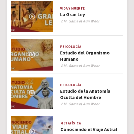
VIDA Y MUERTE
La Gran Ley
Author
V.M. Samael Aun Weor
PSICOLOGÍA
Estudio del Organismo
Humano
Author
V.M. Samael Aun Weor
PSICOLOGÍA
Estudio de la Anatomía
Oculta del Hombre
Author
V.M. Samael Aun Weor
METAFÍSICA
Conociendo el Viaje Astral