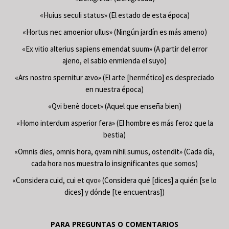
«Huius seculi status» (El estado de esta época)
«Hortus nec amoenior ullus» (Ningún jardín es más ameno)
«Ex vitio alterius sapiens emendat suum» (A partir del error
ajeno, el sabio enmienda el suyo)
«Ars nostro spernitur ævo» (El arte [hermético] es despreciado
en nuestra época)
«Qvi benè docet» (Aquel que enseña bien)
«Homo interdum asperior fera» (El hombre es más feroz que la
bestia)
«Omnis dies, omnis hora, qvam nihil sumus, ostendit» (Cada día,
cada hora nos muestra lo insignificantes que somos)
«Considera cuid, cui et qvo» (Considera qué [dices] a quién [se lo
dices] y dónde [te encuentras])
PARA PREGUNTAS O COMENTARIOS