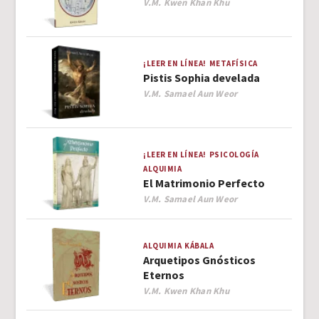
Author
V.M. Kwen Khan Khu
¡LEER EN LÍNEA!
METAFÍSICA
Pistis Sophia develada
Author
V.M. Samael Aun Weor
¡LEER EN LÍNEA!
PSICOLOGÍA
ALQUIMIA
El Matrimonio Perfecto
Author
V.M. Samael Aun Weor
ALQUIMIA
KÁBALA
Arquetipos Gnósticos
Eternos
Author
V.M. Kwen Khan Khu