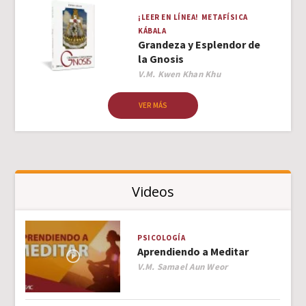
¡LEER EN LÍNEA!
METAFÍSICA
KÁBALA
Grandeza y Esplendor de
la Gnosis
Author
V.M. Kwen Khan Khu
VER MÁS
Videos
PSICOLOGÍA
Aprendiendo a Meditar
Author
V.M. Samael Aun Weor