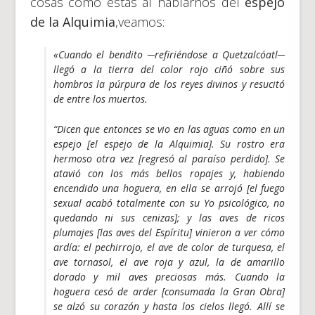
cosas como estas al hablarnos del
espejo
de la Alquimia
,veamos:
«Cuando el bendito ─refiriéndose a Quetzalcóatl─
llegó a la tierra del color rojo ciñó sobre sus
hombros la púrpura de los reyes divinos y resucitó
de entre los muertos.
“Dicen que entonces se vio en las aguas como en un
espejo [el
espejo de la Alquimia
]. Su rostro era
hermoso otra vez [regresó al paraíso perdido]. Se
atavió con los más bellos ropajes y, habiendo
encendido una hoguera, en ella se arrojó [el fuego
sexual acabó totalmente con su Yo psicológico, no
quedando ni sus cenizas]; y las aves de ricos
plumajes [las aves del Espíritu] vinieron a ver cómo
ardía: el pechirrojo, el ave de color de turquesa, el
ave tornasol, el ave roja y azul, la de amarillo
dorado y mil aves preciosas más. Cuando la
hoguera cesó de arder [consumada la Gran Obra]
se alzó su corazón y hasta los cielos llegó. Allí se