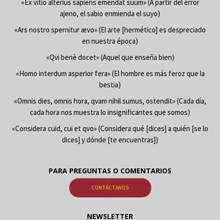
«Ex vitio alterius sapiens emendat suum» (A partir del error
ajeno, el sabio enmienda el suyo)
«Ars nostro spernitur ævo» (El arte [hermético] es despreciado
en nuestra época)
«Qvi benè docet» (Aquel que enseña bien)
«Homo interdum asperior fera» (El hombre es más feroz que la
bestia)
«Omnis dies, omnis hora, qvam nihil sumus, ostendit» (Cada día,
cada hora nos muestra lo insignificantes que somos)
«Considera cuid, cui et qvo» (Considera qué [dices] a quién [se lo
dices] y dónde [te encuentras])
PARA PREGUNTAS O COMENTARIOS
CONTÁCTANOS
NEWSLETTER