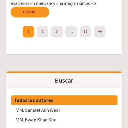
añadieron un mensaje y una imagen simbólica.
LEER MÁS
NEXT
1
2
3
…
30
Buscar
Todos los autores
V.M. Samael Aun Weor
V.M. Kwen Khan Khu