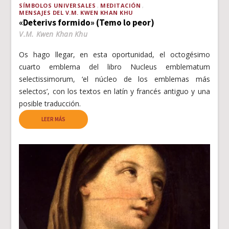
SÍMBOLOS UNIVERSALES
MEDITACIÓN
MENSAJES DEL V.M. KWEN KHAN KHU
«Deterivs formido» (Temo lo peor)
V.M. Kwen Khan Khu
Os hago llegar, en esta oportunidad, el octogésimo
cuarto emblema del libro Nucleus emblematum
selectissimorum, ‘el núcleo de los emblemas más
selectos’, con los textos en latín y francés antiguo y una
posible traducción.
LEER MÁS