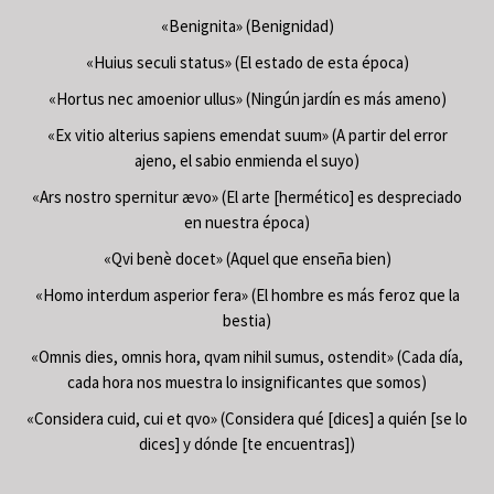
«Benignita» (Benignidad)
«Huius seculi status» (El estado de esta época)
«Hortus nec amoenior ullus» (Ningún jardín es más ameno)
«Ex vitio alterius sapiens emendat suum» (A partir del error
ajeno, el sabio enmienda el suyo)
«Ars nostro spernitur ævo» (El arte [hermético] es despreciado
en nuestra época)
«Qvi benè docet» (Aquel que enseña bien)
«Homo interdum asperior fera» (El hombre es más feroz que la
bestia)
«Omnis dies, omnis hora, qvam nihil sumus, ostendit» (Cada día,
cada hora nos muestra lo insignificantes que somos)
«Considera cuid, cui et qvo» (Considera qué [dices] a quién [se lo
dices] y dónde [te encuentras])