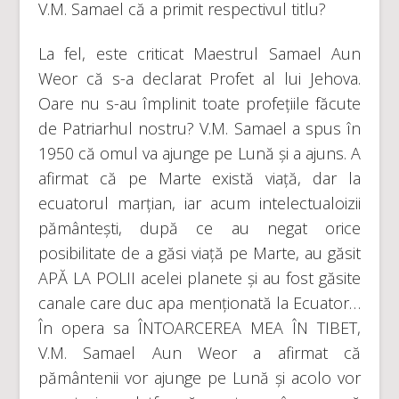
V.M. Samael că a primit respectivul titlu?
La fel, este criticat Maestrul Samael Aun
Weor că s-a declarat Profet al lui Jehova.
Oare nu s-au împlinit toate profețiile făcute
de Patriarhul nostru? V.M. Samael a spus în
1950 că omul va ajunge pe Lună și a ajuns. A
afirmat că pe Marte există viață, dar la
ecuatorul marțian, iar acum intelectualoizii
pământești, după ce au negat orice
posibilitate de a găsi viață pe Marte, au găsit
APĂ LA POLII acelei planete și au fost găsite
canale care duc apa menționată la Ecuator…
În opera sa ÎNTOARCEREA MEA ÎN TIBET,
V.M. Samael Aun Weor a afirmat că
pământenii vor ajunge pe Lună și acolo vor