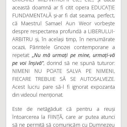
această doamnă ar fi citit opera EDUCAȚIE
FUNDAMENTALĂ și-ar fi dat seama, perfect,
că Maestrul Samael Aun Weor vorbește
despre respectarea profundă a LIBERULUI-
ARBITRU și, în același timp, în nenumărate
ocazii, Părintele Gnozei contemporane a
repetat:
„Nu mă urmați pe mine, urmați-vă
pe voi înșivă”
, dorind să ne spună tuturor:
NIMENI NU POATE SALVA PE NIMENI,
FIECARE TREBUIE SĂ SE AUTOSALVEZE.
Acest lucru pare să-l fi ignorat expozanta
din videoul menționat.
Este de netăgăduit că pentru a reuși
întoarcerea la FIINȚĂ, care ar putea atunci
să ne permită să comunicăm cu Dumnezeu