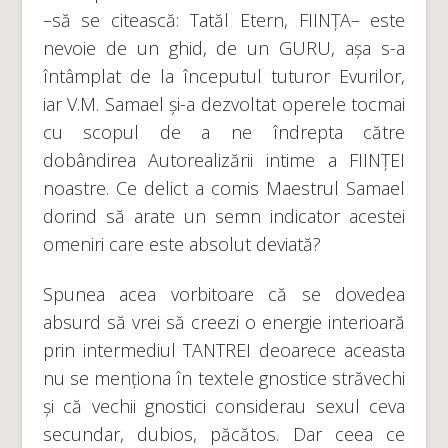
–să se citească: Tatăl Etern, FIINȚA– este
nevoie de un ghid, de un GURU, așa s-a
întâmplat de la începutul tuturor Evurilor,
iar V.M. Samael și-a dezvoltat operele tocmai
cu scopul de a ne îndrepta către
dobândirea Autorealizării intime a FIINȚEI
noastre. Ce delict a comis Maestrul Samael
dorind să arate un semn indicator acestei
omeniri care este absolut deviată?
Spunea acea vorbitoare că se dovedea
absurd să vrei să creezi o energie interioară
prin intermediul TANTREI deoarece aceasta
nu se menționa în textele gnostice străvechi
și că vechii gnostici considerau sexul ceva
secundar, dubios, păcătos. Dar ceea ce