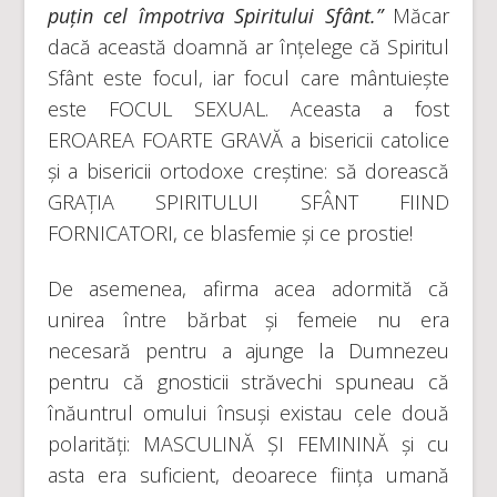
puțin cel împotriva Spiritului Sfânt.”
Măcar
dacă această doamnă ar înțelege că Spiritul
Sfânt este focul, iar focul care mântuiește
este FOCUL SEXUAL. Aceasta a fost
EROAREA FOARTE GRAVĂ a bisericii catolice
și a bisericii ortodoxe creștine: să dorească
GRAȚIA SPIRITULUI SFÂNT FIIND
FORNICATORI, ce blasfemie și ce prostie!
De asemenea, afirma acea adormită că
unirea între bărbat și femeie nu era
necesară pentru a ajunge la Dumnezeu
pentru că gnosticii străvechi spuneau că
înăuntrul omului însuși existau cele două
polarități: MASCULINĂ ȘI FEMININĂ și cu
asta era suficient, deoarece ființa umană