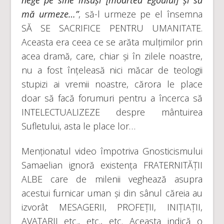
mă urmeze…”
, să-l urmeze pe el însemna
SĂ SE SACRIFICE PENTRU UMANITATE.
Aceasta era ceea ce se arăta mulțimilor prin
acea dramă, care, chiar și în zilele noastre,
nu a fost înțeleasă nici măcar de teologii
stupizi ai vremii noastre, cărora le place
doar să facă forumuri pentru a încerca să
INTELECTUALIZEZE despre mântuirea
Sufletului, asta le place lor…
Menționatul video împotriva Gnosticismului
Samaelian ignoră existența FRATERNITĂȚII
ALBE care de milenii veghează asupra
acestui furnicar uman și din sânul căreia au
izvorât MESAGERII, PROFEȚII, INIȚIAȚII,
AVATARII etc., etc., etc. Aceasta indică o