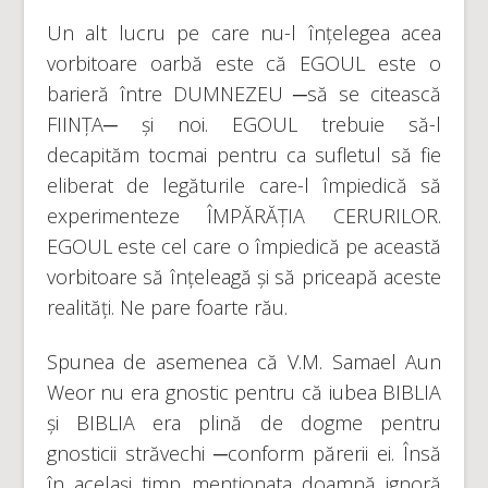
Un alt lucru pe care nu-l înțelegea acea
vorbitoare oarbă este că EGOUL este o
barieră între DUMNEZEU ─să se citească
FIINȚA─ și noi. EGOUL trebuie să-l
decapităm tocmai pentru ca sufletul să fie
eliberat de legăturile care-l împiedică să
experimenteze ÎMPĂRĂȚIA CERURILOR.
EGOUL este cel care o împiedică pe această
vorbitoare să înțeleagă și să priceapă aceste
realități. Ne pare foarte rău.
Spunea de asemenea că V.M. Samael Aun
Weor nu era gnostic pentru că iubea BIBLIA
și BIBLIA era plină de dogme pentru
gnosticii străvechi ─conform părerii ei. Însă
în același timp menționata doamnă ignoră