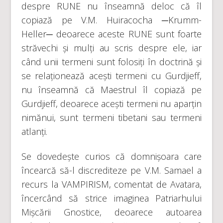
despre RUNE nu înseamnă deloc că îl
copiază pe V.M. Huiracocha ─Krumm-
Heller─ deoarece aceste RUNE sunt foarte
străvechi și mulți au scris despre ele, iar
când unii termeni sunt folosiți în doctrină și
se relaționează acești termeni cu Gurdjieff,
nu înseamnă că Maestrul îl copiază pe
Gurdjieff, deoarece acești termeni nu aparțin
nimănui, sunt termeni tibetani sau termeni
atlanți.
Se dovedește curios că domnișoara care
încearcă să-l discrediteze pe V.M. Samael a
recurs la VAMPIRISM, comentat de Avatara,
încercând să strice imaginea Patriarhului
Mișcării Gnostice, deoarece autoarea