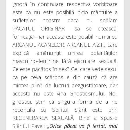
ignoră în continuare respectiva vorbitoare
este că nu este posibilă nicio mântuire a
sufletelor noastre dacă nu spălăm
PĂCATUL ORIGINAR ─să se citească:
fornicația─ iar aceasta este posibil numai cu
ARCANUL ACANELOR, ARCANUL A.Z.F., care
explică amănunțit unirea polarităților
masculino-feminine fără ejaculare sexuală.
Ce este păcătos în sex? Cel care vede sexul
ca pe ceva scârbos e din cauză că are
mintea plină de lucruri dezgustătoare, dar
aceasta nu este vina Gnosticismului. Noi,
gnosticii, știm că singura formă de a ne
reconcilia cu Spiritul Sfânt este prin
REGENERAREA SEXUALĂ. Bine a spus-o
Sfântul Pavel:
„Orice păcat va fi iertat, mai