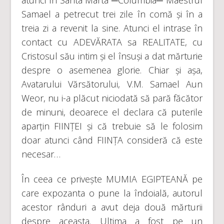
Samael a petrecut trei zile în comă și în a
treia zi a revenit la sine. Atunci el intrase în
contact cu ADEVĂRATA sa REALITATE, cu
Cristosul său intim și el însuși a dat mărturie
despre o asemenea glorie. Chiar și așa,
Avatarului Vărsătorului, V.M. Samael Aun
Weor, nu i-a plăcut niciodată să pară făcător
de minuni, deoarece el declara că puterile
aparțin FIINȚEI și că trebuie să le folosim
doar atunci când FIINȚA consideră că este
necesar…
În ceea ce privește MUMIA EGIPTEANĂ pe
care expozanta o pune la îndoială, autorul
acestor rânduri a avut deja două mărturii
despre aceasta. Ultima a fost pe un