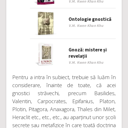
V.M. Kwen Khan Khu
Ontologie gnostică
V.M. Kwen Khan Khu
Gnoză: mistere și
revelații
V.M. Kwen Khan Khu
Pentru a intra în subiect, trebuie să luăm în
considerare, înainte de toate, că acei
gnostici străvechi, precum Basilides,
Valentin, Carpocrates, Epifanius, Platon,
Plotin, Pitagora, Anaxagora, Thales din Milet,
Heraclit etc., etc., etc., au aparținut unor școli
secrete sau metafizice în care toată doctrina