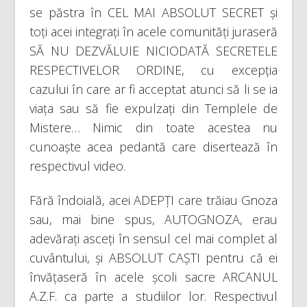
se păstra în CEL MAI ABSOLUT SECRET și
toți acei integrați în acele comunități juraseră
SĂ NU DEZVĂLUIE NICIODATĂ SECRETELE
RESPECTIVELOR ORDINE, cu excepția
cazului în care ar fi acceptat atunci să li se ia
viața sau să fie expulzați din Templele de
Mistere… Nimic din toate acestea nu
cunoaște acea pedantă care disertează în
respectivul video.
Fără îndoială, acei ADEPȚI care trăiau Gnoza
sau, mai bine spus, AUTOGNOZA, erau
adevărați asceți în sensul cel mai complet al
cuvântului, și ABSOLUT CAȘTI pentru că ei
învățaseră în acele școli sacre ARCANUL
A.Z.F. ca parte a studiilor lor. Respectivul