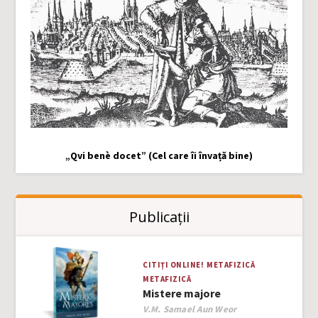
„Qvi benè docet” (Cel care îi învață bine)
Publicații
CITIȚI ONLINE!
METAFIZICĂ
METAFIZICĂ
Mistere majore
Author
V.M. Samael Aun Weor