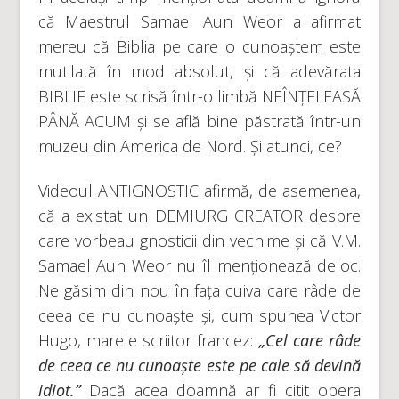
că Maestrul Samael Aun Weor a afirmat
mereu că Biblia pe care o cunoaștem este
mutilată în mod absolut, și că adevărata
BIBLIE este scrisă într-o limbă NEÎNȚELEASĂ
PÂNĂ ACUM și se află bine păstrată într-un
muzeu din America de Nord. Și atunci, ce?
Videoul ANTIGNOSTIC afirmă, de asemenea,
că a existat un DEMIURG CREATOR despre
care vorbeau gnosticii din vechime și că V.M.
Samael Aun Weor nu îl menționează deloc.
Ne găsim din nou în fața cuiva care râde de
ceea ce nu cunoaște și, cum spunea Victor
Hugo, marele scriitor francez:
„Cel care râde
de ceea ce nu cunoaște este pe cale să devină
idiot.”
Dacă acea doamnă ar fi citit opera