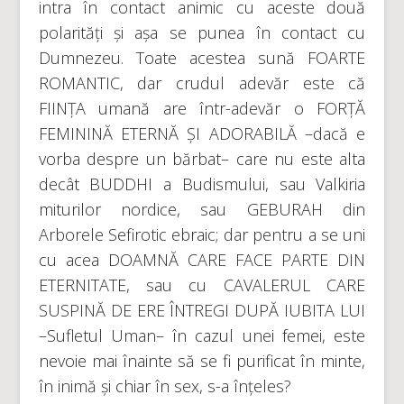
intra în contact animic cu aceste două
polarități și așa se punea în contact cu
Dumnezeu. Toate acestea sună FOARTE
ROMANTIC, dar crudul adevăr este că
FIINȚA umană are într-adevăr o FORȚĂ
FEMININĂ ETERNĂ ȘI ADORABILĂ –dacă e
vorba despre un bărbat– care nu este alta
decât BUDDHI a Budismului, sau Valkiria
miturilor nordice, sau GEBURAH din
Arborele Sefirotic ebraic; dar pentru a se uni
cu acea DOAMNĂ CARE FACE PARTE DIN
ETERNITATE, sau cu CAVALERUL CARE
SUSPINĂ DE ERE ÎNTREGI DUPĂ IUBITA LUI
–Sufletul Uman– în cazul unei femei, este
nevoie mai înainte să se fi purificat în minte,
în inimă și chiar în sex, s-a înțeles?