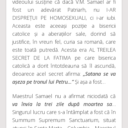
videoului susține că dacă V.M. Samael ar fi
fost un adevărat Patriarh, nu I-AR
DISPREȚUI PE HOMOSEXUALI, ci i-ar iubi.
Aceasta este aceeași poziție a bisericii
catolice și a aberațiilor sale, dorind să
justifice, în vreun fel, curia sa romană, care
este toată putredă. Acesta era AL TREILEA
SECRET DE LA FATIMA pe care biserica
catolică a dorit întotdeauna să îl ascundă,
deoarece acel secret afirma:
„Satana se va
așeza pe tronul lui Petru…”
Și așa a fost…
Maestrul Samael nu a afirmat niciodată că
va învia la trei zile după moartea sa
…
Singurul lucru care s-a întâmplat a fost că în
Summum Supremum Sanctuarium, situat
atunci în Santa Marta ─Columbia─ Maestrul