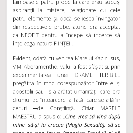
faimoasele patru probe la care erau supuși
aspiranții la mistere, relaționate cu cele
patru elemente și, dacă se ieșea învingător
din respectivele probe, atunci era acceptat
ca NEOFIT pentru a începe să încerce să
înțeleagă natura FIINȚEI…
Evident, odată cu venirea Marelui Kabir Iisus,
V.M. Aberamentho, vălul a fost sfâșiat și, prin
experimentarea unei DRAME TERIBILE
pregătită în mod corespunzător între el și
apostolii săi, i s-a arătat umanității care era
drumul de întoarcere la Tatăl care se află în
ceruri ─de Conștiință. Chiar MARELE
MAESTRU a spus-o:
„Cine vrea să vină după
mine, să-și ia crucea [Magia Sexuală], să se
nege pe sine însuși [moartea Egoului] și să