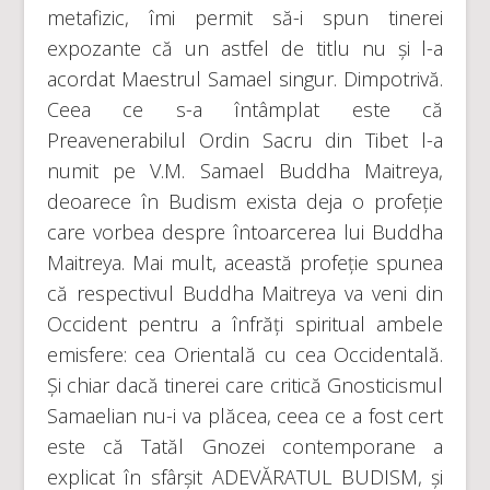
metafizic, îmi permit să-i spun tinerei
expozante că un astfel de titlu nu și l-a
acordat Maestrul Samael singur. Dimpotrivă.
Ceea ce s-a întâmplat este că
Preavenerabilul Ordin Sacru din Tibet l-a
numit pe V.M. Samael Buddha Maitreya,
deoarece în Budism exista deja o profeție
care vorbea despre întoarcerea lui Buddha
Maitreya. Mai mult, această profeție spunea
că respectivul Buddha Maitreya va veni din
Occident pentru a înfrăți spiritual ambele
emisfere: cea Orientală cu cea Occidentală.
Și chiar dacă tinerei care critică Gnosticismul
Samaelian nu-i va plăcea, ceea ce a fost cert
este că Tatăl Gnozei contemporane a
explicat în sfârșit ADEVĂRATUL BUDISM, și