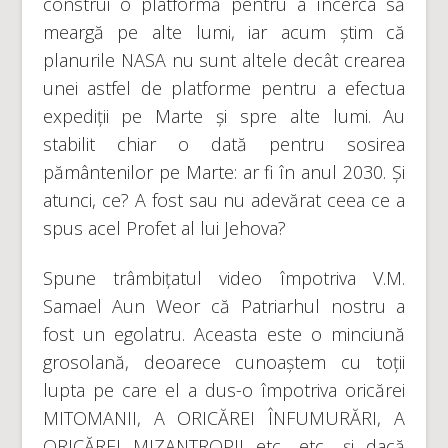
construi o platformă pentru a încerca să
meargă pe alte lumi, iar acum știm că
planurile NASA nu sunt altele decât crearea
unei astfel de platforme pentru a efectua
expediții pe Marte și spre alte lumi. Au
stabilit chiar o dată pentru sosirea
pământenilor pe Marte: ar fi în anul 2030. Și
atunci, ce? A fost sau nu adevărat ceea ce a
spus acel Profet al lui Jehova?
Spune trâmbițatul video împotriva V.M.
Samael Aun Weor că Patriarhul nostru a
fost un egolatru. Aceasta este o minciună
grosolană, deoarece cunoaștem cu toții
lupta pe care el a dus-o ​​împotriva oricărei
MITOMANII, A ORICĂREI ÎNFUMURĂRI, A
ORICĂREI MIZANTROPII etc., etc., și dacă