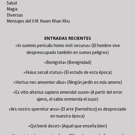
Salud
Magia
Diversas
Mensajes del V.M. Kwen Khan Khu
ENTRADAS RECIENTES
«In summis periculis homo vivit securus» (El hombre vive
despreocupado también en sumos peligros)
«Benignita» (Benignidad)
«Huius seculi status» (El estado de esta época)
«Hortus nec amoenior ullus» (Ningún jardín es más ameno)
«Ex vitio alterius sapiens emendat suum» (A partir del error
ajeno, el sabio enmienda el suyo)
«Ars nostro spernitur ævo» (El arte [hermético] es despreciado
en nuestra época)
«Qvi benè docet» (Aquel que enseña bien)