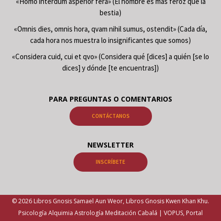
«Homo interdum asperior fera» (El hombre es más feroz que la
bestia)
«Omnis dies, omnis hora, qvam nihil sumus, ostendit» (Cada día,
cada hora nos muestra lo insignificantes que somos)
«Considera cuid, cui et qvo» (Considera qué [dices] a quién [se lo
dices] y dónde [te encuentras])
PARA PREGUNTAS O COMENTARIOS
CONTÁCTANOS
NEWSLETTER
INSCRÍBETE
© 2026 Libros Gnosis Samael Aun Weor, Libros Gnosis Kwen Khan Khu.
Psicología Alquimia Astrología Meditación Cabalá | VOPUS, Portal