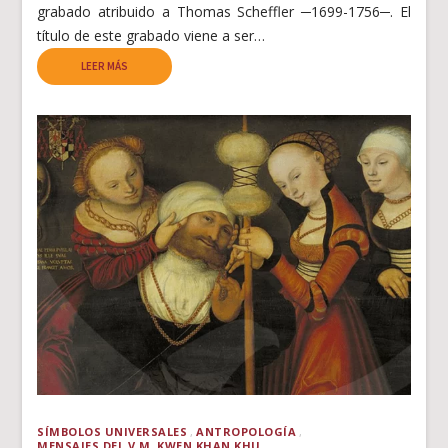
grabado atribuido a Thomas Scheffler ─1699-1756─. El
título de este grabado viene a ser…
LEER MÁS
SÍMBOLOS UNIVERSALES
ANTROPOLOGÍA
MENSAJES DEL V.M. KWEN KHAN KHU