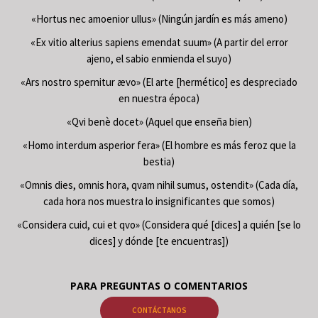
«Hortus nec amoenior ullus» (Ningún jardín es más ameno)
«Ex vitio alterius sapiens emendat suum» (A partir del error
ajeno, el sabio enmienda el suyo)
«Ars nostro spernitur ævo» (El arte [hermético] es despreciado
en nuestra época)
«Qvi benè docet» (Aquel que enseña bien)
«Homo interdum asperior fera» (El hombre es más feroz que la
bestia)
«Omnis dies, omnis hora, qvam nihil sumus, ostendit» (Cada día,
cada hora nos muestra lo insignificantes que somos)
«Considera cuid, cui et qvo» (Considera qué [dices] a quién [se lo
dices] y dónde [te encuentras])
PARA PREGUNTAS O COMENTARIOS
CONTÁCTANOS