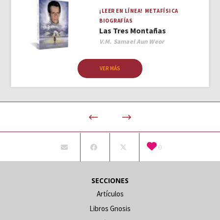
¡LEER EN LÍNEA!
METAFÍSICA
BIOGRAFÍAS
Las Tres Montañas
Author
V.M. Samael Aun Weor
VER MÁS
0
SECCIONES
Artículos
Libros Gnosis