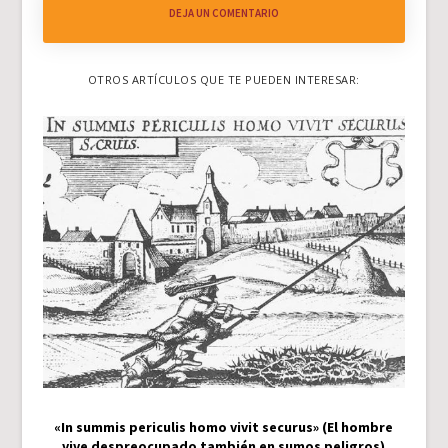
DEJA UN COMENTARIO
OTROS ARTÍCULOS QUE TE PUEDEN INTERESAR:
«In summis periculis homo vivit securus» (El hombre
vive despreocupado también en sumos peligros)