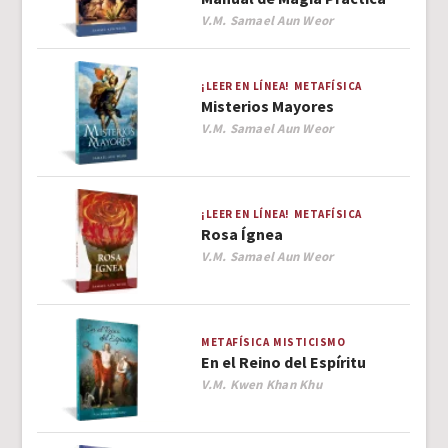
Author
V.M. Samael Aun Weor
¡LEER EN LÍNEA!
METAFÍSICA
Misterios Mayores
Author
V.M. Samael Aun Weor
¡LEER EN LÍNEA!
METAFÍSICA
Rosa Ígnea
Author
V.M. Samael Aun Weor
METAFÍSICA
MISTICISMO
En el Reino del Espíritu
Author
V.M. Kwen Khan Khu