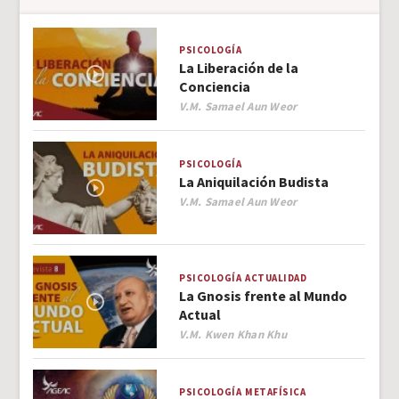
PSICOLOGÍA
La Liberación de la
Conciencia
Author
V.M. Samael Aun Weor
PSICOLOGÍA
La Aniquilación Budista
Author
V.M. Samael Aun Weor
PSICOLOGÍA
ACTUALIDAD
La Gnosis frente al Mundo
Actual
Author
V.M. Kwen Khan Khu
PSICOLOGÍA
METAFÍSICA