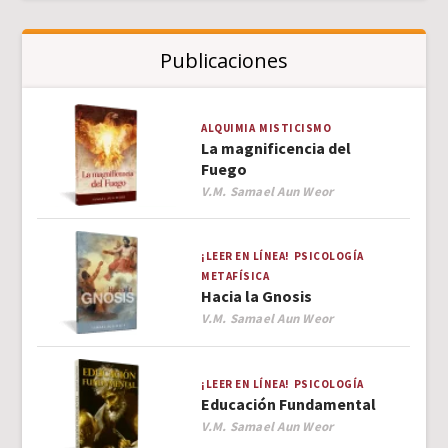
Publicaciones
ALQUIMIA
MISTICISMO
La magnificencia del
Fuego
Author
V.M. Samael Aun Weor
¡LEER EN LÍNEA!
PSICOLOGÍA
METAFÍSICA
Hacia la Gnosis
Author
V.M. Samael Aun Weor
¡LEER EN LÍNEA!
PSICOLOGÍA
Educación Fundamental
Author
V.M. Samael Aun Weor