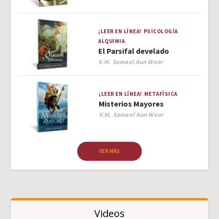
¡LEER EN LÍNEA!
PSICOLOGÍA
ALQUIMIA
El Parsifal develado
Author
V.M. Samael Aun Weor
¡LEER EN LÍNEA!
METAFÍSICA
Misterios Mayores
Author
V.M. Samael Aun Weor
VER MÁS
Videos