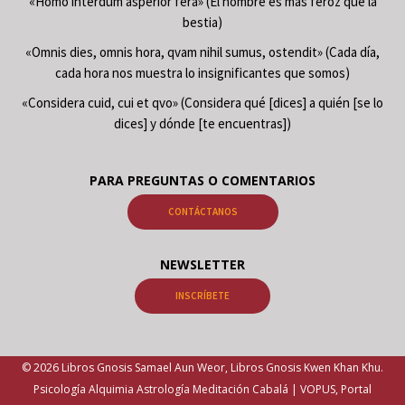
«Homo interdum asperior fera» (El hombre es más feroz que la
bestia)
«Omnis dies, omnis hora, qvam nihil sumus, ostendit» (Cada día,
cada hora nos muestra lo insignificantes que somos)
«Considera cuid, cui et qvo» (Considera qué [dices] a quién [se lo
dices] y dónde [te encuentras])
PARA PREGUNTAS O COMENTARIOS
CONTÁCTANOS
NEWSLETTER
INSCRÍBETE
© 2026 Libros Gnosis Samael Aun Weor, Libros Gnosis Kwen Khan Khu.
Psicología Alquimia Astrología Meditación Cabalá | VOPUS, Portal