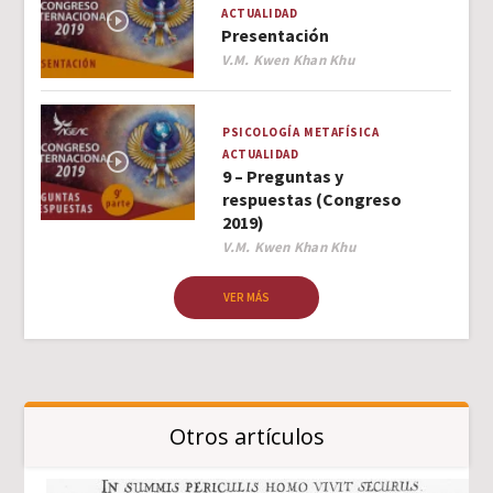
ACTUALIDAD
Presentación
Author
V.M. Kwen Khan Khu
PSICOLOGÍA
METAFÍSICA
ACTUALIDAD
9 – Preguntas y
respuestas (Congreso
2019)
Author
V.M. Kwen Khan Khu
VER MÁS
Otros artículos