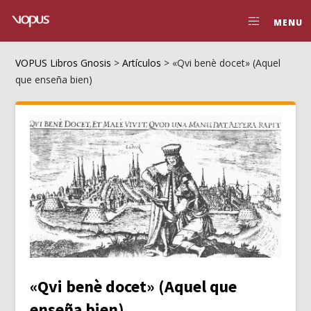
MENU
VOPUS Libros Gnosis
>
Artículos
>
«Qvi benè docet» (Aquel
que enseña bien)
«Qvi benè docet» (Aquel que
enseña bien)