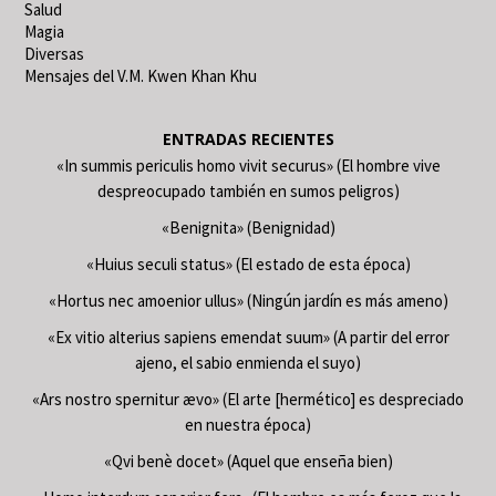
Salud
Magia
Diversas
Mensajes del V.M. Kwen Khan Khu
ENTRADAS RECIENTES
«In summis periculis homo vivit securus» (El hombre vive
despreocupado también en sumos peligros)
«Benignita» (Benignidad)
«Huius seculi status» (El estado de esta época)
«Hortus nec amoenior ullus» (Ningún jardín es más ameno)
«Ex vitio alterius sapiens emendat suum» (A partir del error
ajeno, el sabio enmienda el suyo)
«Ars nostro spernitur ævo» (El arte [hermético] es despreciado
en nuestra época)
«Qvi benè docet» (Aquel que enseña bien)