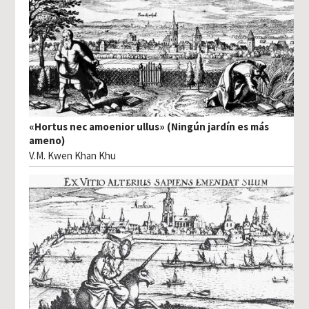
«Hortus nec amoenior ullus» (Ningún jardín es más
ameno)
V.M. Kwen Khan Khu