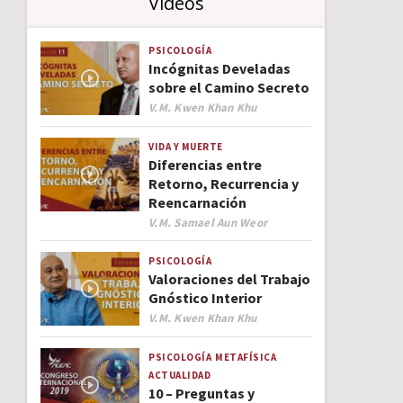
Videos
PSICOLOGÍA
Incógnitas Develadas
sobre el Camino Secreto
Author
V.M. Kwen Khan Khu
VIDA Y MUERTE
Diferencias entre
Retorno, Recurrencia y
Reencarnación
Author
V.M. Samael Aun Weor
PSICOLOGÍA
Valoraciones del Trabajo
Gnóstico Interior
Author
V.M. Kwen Khan Khu
PSICOLOGÍA
METAFÍSICA
ACTUALIDAD
10 – Preguntas y