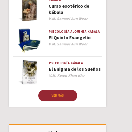
KÁBALA
Curso esotérico de
kábala
Author
V.M. Samael Aun Weor
PSICOLOGÍA
ALQUIMIA
KÁBALA
El Quinto Evangelio
Author
V.M. Samael Aun Weor
PSICOLOGÍA
KÁBALA
El Enigma de los Sueños
Author
V.M. Kwen Khan Khu
VER MÁS