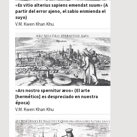
«Ex vitio alterius sapiens emendat suum» (A
partir del error ajeno, el sabio enmienda el
suyo)
V.M. Kwen Khan Khu
«Ars nostro spernitur ævo» (El arte
[hermético] es despreciado en nuestra
época)
V.M. Kwen Khan Khu