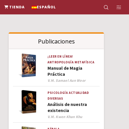
TIENDA
ESPAÑOL
Publicaciones
¡LEER EN LÍNEA!
ANTROPOLOGÍA
METAFÍSICA
Manual de Magia
Práctica
Author
V.M. Samael Aun Weor
PSICOLOGÍA
ACTUALIDAD
DIVERSAS
Análisis de nuestra
existencia
Author
V.M. Kwen Khan Khu