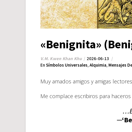
«Benignita» (Ben
V.M. Kwen Khan Khu
2026-06-13
En
Símbolos Universales
,
Alquimia
,
Mensajes De
Muy amados amigos y amigas lectores
Me complace escribiros para haceros
…B
─‘Be