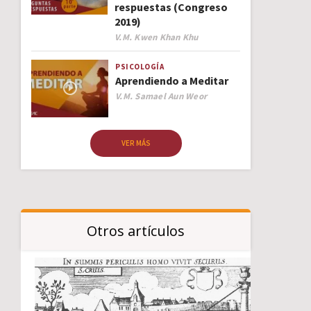
respuestas (Congreso
2019)
Author
V.M. Kwen Khan Khu
PSICOLOGÍA
Aprendiendo a Meditar
Author
V.M. Samael Aun Weor
VER MÁS
Otros artículos